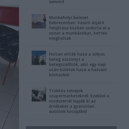
semmit
Munkahelyi baleset
Debrecenben: Vasúti átjáró
felújítása közben sodorta el a
vonat a munkásokat, ketten
meghaltak
Holtan vitták haza a súlyos
beteg asszonyt a
betegszállítók, akit egy nap
után küldtek haza a hatvani
kórházból
Trükkös tolvajok
szupermarketeknél: Ezekkel a
módszerrel lopják ki az
értékeket a gyanútlan
autósok kocsijából