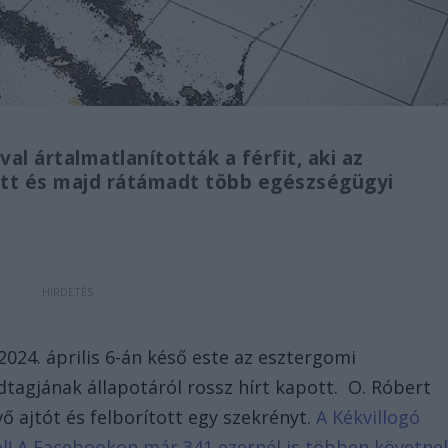
l ártalmatlanították a férfit, aki az
tt és majd rátámadt több egészségügyi
 2024. április 6-án késő este az esztergomi
dtagjának állapotáról rossz hírt kapott. O. Róbert
vő ajtót és felborított egy szekrényt.
A Kékvillogó
d el! A Facebookon már 341 ezernél is többen követne