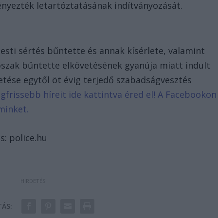
nyezték letartóztatásának indítványozását.
 testi sértés bűntette és annak kísérlete, valamint
rőszak bűntette elkövetésének gyanúja miatt indult
etése egytől öt évig terjedő szabadságvesztés
egfrissebb híreit ide kattintva éred el! A Facebookon
minket.
s: police.hu
ÁS: