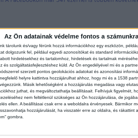
Az Ön adatainak védelme fontos a számunkr
nk tárolunk és/vagy férünk hozzá információkhoz egy eszközön, példáu
t dolgozunk fel, például egyedi azonosítókat és standard információk
abott hirdetésekhez és tartalomhoz, hirdetések és tartalmak méréséhe
és szolgáltatásfejlesztéshez küld.
Az Ön engedélyével mi és a partne
dszerrel szerzett pontos geolokációs adatokat és azonosítási informác
megfelelő helyre kattintva hozzájárulhat ahhoz, hogy mi és a 1538 partne
 végezzünk. Másik lehetőségként a hozzájárulás megadása vagy elutasí
iókhoz juthat, és megváltoztathatja beállításait.
Felhívjuk figyelmét, 
ezeléséhez nem feltétlenül szükséges az Ön hozzájárulása, de jogában 
zelés ellen. A beállításai csak erre a weboldalra érvényesek. Bármikor m
isszavonhatja hozzájárulását, ha visszatér erre az oldalra, és rákattint a
lem" gombra.
idobott két széket az ablakon és kitépett a falból