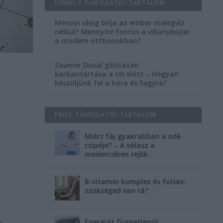
KIEMELT TÁMOGATÓI TARTALOM
Mennyi ideig bírja az ember melegvíz
nélkül? Mennyire fontos a villanybojler
a modern otthonokban?
Saunier Duval gázkazán
karbantartása a tél előtt – Hogyan
készüljünk fel a hóra és fagyra?
FRISS TÁMOGATÓI TARTALOM
Miért fáj gyakrabban a nők
csípője? – A válasz a
medencében rejlik
B-vitamin komplex és folsav:
szükséged van rá?
k
Energiát függetlenül: