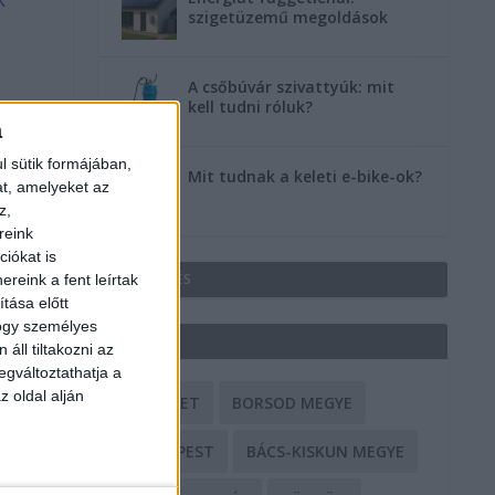
szigetüzemű megoldások
A csőbúvár szivattyúk: mit
kell tudni róluk?
a
l sütik formájában,
Mit tudnak a keleti e-bike-ok?
at, amelyeket az
z,
reink
iókat is
HIRDETÉS
reink a fent leírtak
tása előtt
hogy személyes
CÍMKÉK
áll tiltakozni az
egváltoztathatja a
z oldal alján
BALESET
BORSOD MEGYE
BUDAPEST
BÁCS-KISKUN MEGYE