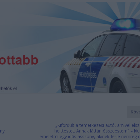
Köv
ó
„Kifordult a temetkezési autó, amivel elszá
ény
holttestet. Annak láttán összeestem” – kiu
emeletről egy idős asszony, akinek férje nemrég 