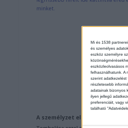
minket.
Mi és 1538 partnerei
és személyes adatoka
eszköz személyre sz
közönségmérésekhez 
eszközleolvasásos mó
felhasználhatunk. A 
szerint adatkezelést
részletesebb informác
adatainak bizonyos k
ilyen jellegű adatke
preferenciáit, vagy v
található "Adatvéde
A személyzet ellen fordult
Tombolása ezzel még nem ért véget, k