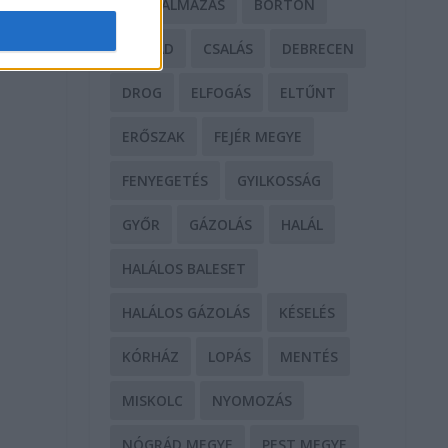
BÁNTALMAZÁS
BÖRTÖN
CSALÁD
CSALÁS
DEBRECEN
DROG
ELFOGÁS
ELTŰNT
ERŐSZAK
FEJÉR MEGYE
FENYEGETÉS
GYILKOSSÁG
GYŐR
GÁZOLÁS
HALÁL
HALÁLOS BALESET
HALÁLOS GÁZOLÁS
KÉSELÉS
KÓRHÁZ
LOPÁS
MENTÉS
MISKOLC
NYOMOZÁS
NÓGRÁD MEGYE
PEST MEGYE