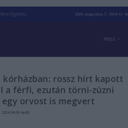
kra figyeltek...
2026. augusztus 7., 10:54:13
- I
FRISS
 kórházban: rossz hírt kapott
 a férfi, ezután törni-zúzni
 egy orvost is megvert
|
2024.04.09. kedd