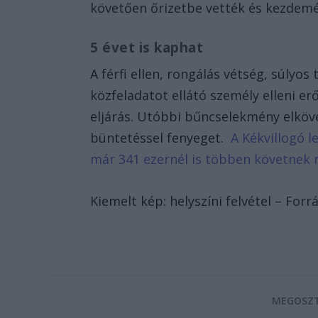
követően őrizetbe vették és kezdemé
5 évet is kaphat
A férfi ellen, rongálás vétség, súlyos
közfeladatot ellátó személy elleni e
eljárás. Utóbbi bűncselekmény elköv
büntetéssel fenyeget.
A Kékvillogó l
már 341 ezernél is többen követnek 
Kiemelt kép: helyszíni felvétel – Forrá
MEGOSZT