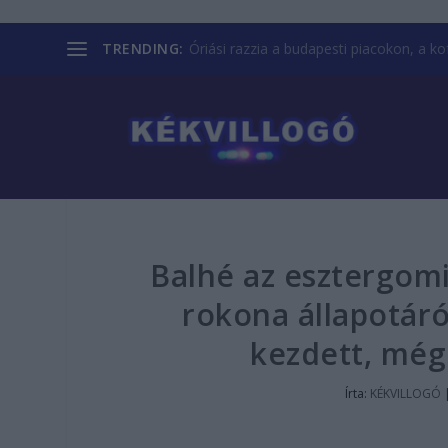
TRENDING:
Óriási razzia a budapesti piacokon, a kofá
Balhé az esztergomi
rokona állapotáról
kezdett, még
Írta:
KÉKVILLOGÓ