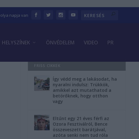
bolya napja van
HELYSZÍNEK
ÖNVÉDELEM
VIDEO
PR
FRISS CIKKEK
Így védd meg a lakásodat, ha
nyaralni indulsz: Trükkök,
amikkel azt mutathatod a
betörőknek, hogy otthon
vagy
Eltűnt egy 21 éves férfi az
Ozora Fesztiválról, Bence
összeveszett barátjával,
azóta senki nem tud róla