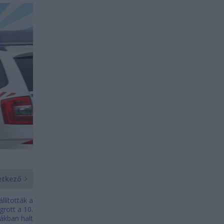
etkező
llították a
grott a 10.
rákban halt