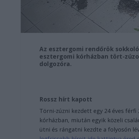
Az esztergomi rendőrök sokkolóva
esztergomi kórházban tört-zúzo
dolgozóra.
Rossz hírt kapott
Törni-zúzni kezdett egy 24 éves férfi
kórházban, miután egyik közeli csalá
ütni és rángatni kezdte a folyosón lé
legfrissebb híreit ide kattintva ére