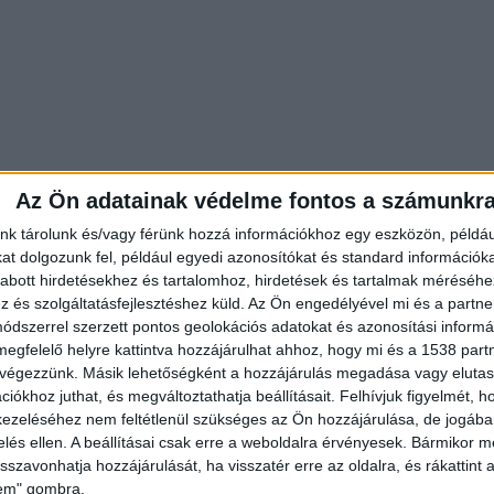
Az Ön adatainak védelme fontos a számunkr
nk tárolunk és/vagy férünk hozzá információkhoz egy eszközön, példáu
t dolgozunk fel, például egyedi azonosítókat és standard információk
abott hirdetésekhez és tartalomhoz, hirdetések és tartalmak méréséhe
és szolgáltatásfejlesztéshez küld.
Az Ön engedélyével mi és a partne
dszerrel szerzett pontos geolokációs adatokat és azonosítási informác
megfelelő helyre kattintva hozzájárulhat ahhoz, hogy mi és a 1538 partne
 végezzünk. Másik lehetőségként a hozzájárulás megadása vagy elutasí
iókhoz juthat, és megváltoztathatja beállításait.
Felhívjuk figyelmét, 
ezeléséhez nem feltétlenül szükséges az Ön hozzájárulása, de jogában 
zelés ellen. A beállításai csak erre a weboldalra érvényesek. Bármikor m
isszavonhatja hozzájárulását, ha visszatér erre az oldalra, és rákattint a
y tagja, így egy 46 éves férfi és 27 éves párja –
lem" gombra.