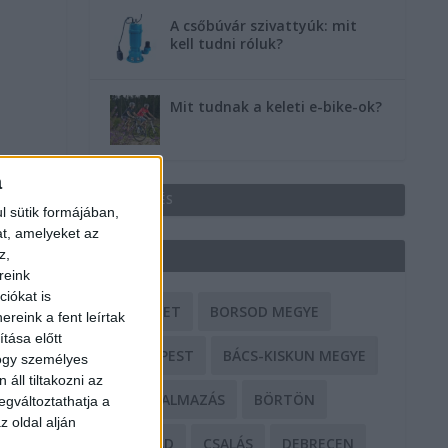
A csőbúvár szivattyúk: mit
kell tudni róluk?
Mit tudnak a keleti e-bike-ok?
a
HIRDETÉS
l sütik formájában,
at, amelyeket az
z,
CÍMKÉK
reink
iókat is
BALESET
BORSOD MEGYE
reink a fent leírtak
tása előtt
BUDAPEST
BÁCS-KISKUN MEGYE
hogy személyes
áll tiltakozni az
BÁNTALMAZÁS
BÖRTÖN
egváltoztathatja a
z oldal alján
CSALÁD
CSALÁS
DEBRECEN