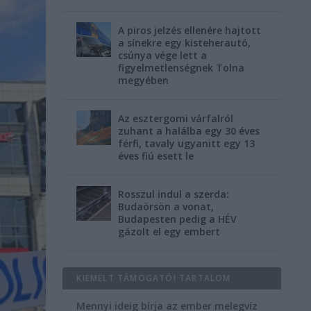
A piros jelzés ellenére hajtott
a sínekre egy kisteherautó,
csúnya vége lett a
figyelmetlenségnek Tolna
megyében
Az esztergomi várfalról
zuhant a halálba egy 30 éves
férfi, tavaly ugyanitt egy 13
éves fiú esett le
Rosszul indul a szerda:
Budaörsön a vonat,
Budapesten pedig a HÉV
gázolt el egy embert
KIEMELT TÁMOGATÓI TARTALOM
Mennyi ideig bírja az ember melegvíz