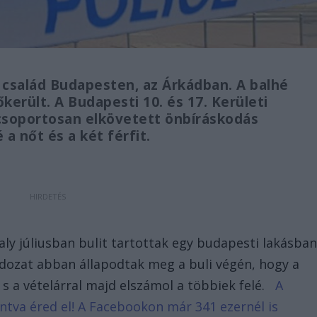
család Budapesten, az Árkádban. A balhé
került. A Budapesti 10. és 17. Kerületi
csoportosan elkövetett önbíráskodás
 a nőt és a két férfit.
valy júliusban bulit tartottak egy budapesti lakásban
ldozat abban állapodtak meg a buli végén, hogy a
 s a vételárral majd elszámol a többiek felé.
A
tintva éred el! A Facebookon már 341 ezernél is