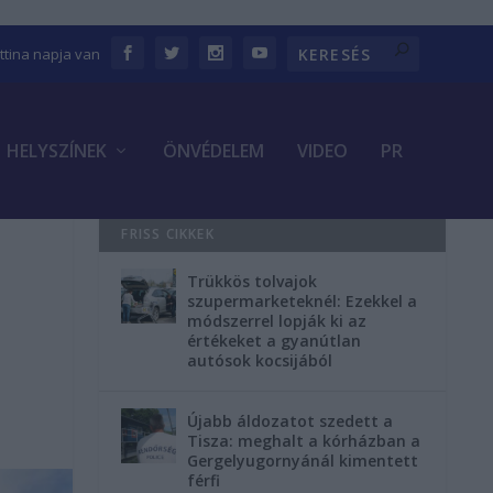
ettina napja van
HELYSZÍNEK
ÖNVÉDELEM
VIDEO
PR
FRISS CIKKEK
Trükkös tolvajok
szupermarketeknél: Ezekkel a
módszerrel lopják ki az
értékeket a gyanútlan
autósok kocsijából
Újabb áldozatot szedett a
Tisza: meghalt a kórházban a
Gergelyugornyánál kimentett
férfi