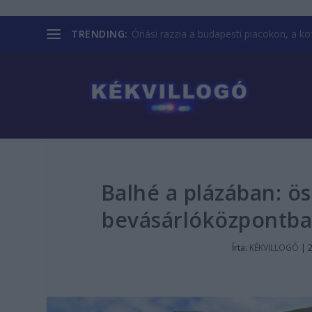
TRENDING:
Óriási razzia a budapesti piacokon, a kofá
Balhé a plázában: ös
bevásárlóközpontban
Írta:
KÉKVILLOGÓ
|
2