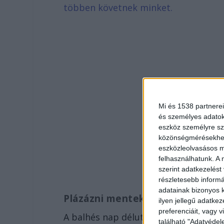
többen követnek minket.
Mi és 1538 partnerei
és személyes adatoka
eszköz személyre sz
közönségmérésekhez 
eszközleolvasásos mó
felhasználhatunk. A 
szerint adatkezelést
részletesebb informác
adatainak bizonyos k
Plázázni mentek
ilyen jellegű adatke
preferenciáit, vagy v
A balhés nap délutánján a család néhán
található "Adatvéde