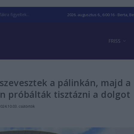
kra figyeltek...
2026. augusztus 6., 6:00:17
- Berta, B
FRISS
szevesztek a pálinkán, majd a
 próbálták tisztázni a dolgot
024.10.03. csütörtök