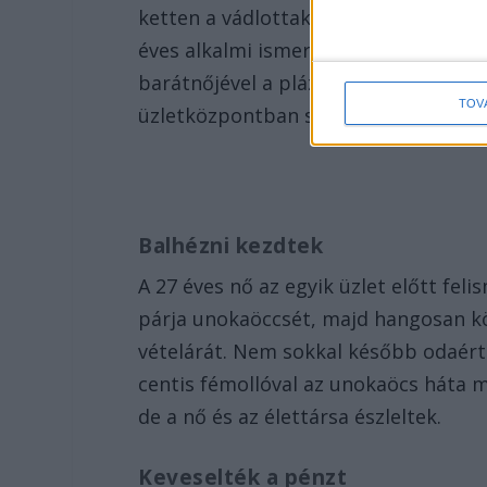
ketten a vádlottak közül –, valamint
éves alkalmi ismerőse – a harmadik vá
barátnőjével a plázában, akik a köz
TOV
üzletközpontban sétáltak.
Balhézni kezdtek
A 27 éves nő az egyik üzlet előtt feli
párja unokaöccsét, majd hangosan köve
vételárát. Nem sokkal később odaért 
centis fémollóval az unokaöcs háta 
de a nő és az élettársa észleltek.
Keveselték a pénzt