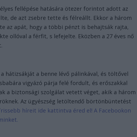
élyes fellépése hatására ötezer forintot adott az
te, de azt zsebre tette és félreállt. Ekkor a három
e az apát, hogy a többi pénzt is behajtsák rajta,
te ollóval a férfit, s lefejelte. Eközben a 27 éves nő
.
g
a hátizsákját a benne lévő pálinkával, és töltővel
isbabára vigyázó párja felé fordult, és erőszakkal
nak a biztonsági szolgálat vetett véget, akik a három
röknek. Az ügyészség letöltendő börtönbüntetést
frissebb híreit ide kattintva éred el! A Facebookon
minket.