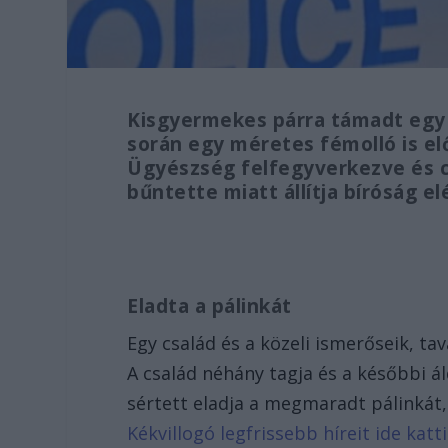
Kisgyermekes párra támadt egy 
során egy méretes fémolló is elő
Ügyészség felfegyverkezve és 
bűntette miatt állítja bíróság elé
Eladta a pálinkát
Egy család és a közeli ismerőseik, ta
A család néhány tagja és a későbbi á
sértett eladja a megmaradt pálinkát,
Kékvillogó legfrissebb híreit ide kat