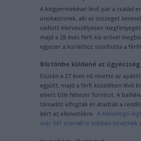
A kisgyermekével lévő pár a család er
unokaöcsnek, aki az összeget kevesell
vádlott életveszélyesen megfenyegett
majd a 28 éves férfi kis erővel megbök
egyszer a korláthoz szorította a férfit
Börtönbe küldené az ügyészsé
Ezután a 27 éves nő elvette az apától 
együtt, majd a férfi közelében lévő k
elvett tőle hétezer forintot. A balhé
támadót elfogták és átadták a rendő
kért az elkövetőkre.
A Kékvillogó leg
már 341 ezernél is többen követnek 