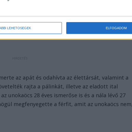
 a 46 éves férfi unokaöccse, továbbá az unokaöcs 28
dlott – összetalálkozott a sértettel és a
ös gyermeküket babakocsiban tolva szintén az
ÁBBI LEHETŐSÉGEK
ELFOGADOM
smerte az apát és odahívta az élettársát, valamint a
telték rajta a pálinkát, illetve az eladott ital
az unokaöcs 28 éves ismerőse is és a nála lévő 27
mögül megfenyegette a férfit, amit az unokaöcs nem