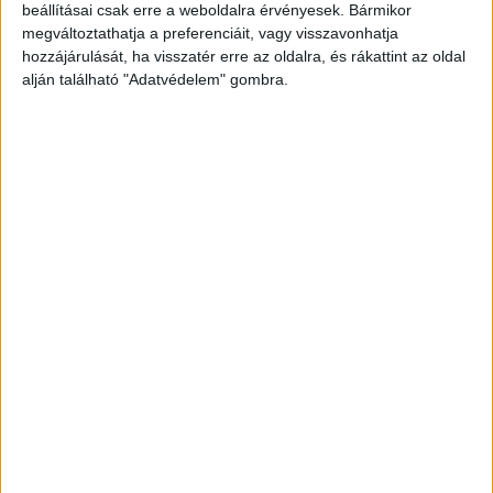
szemben, aki szándékosan elütötte a vele
beállításai csak erre a weboldalra érvényesek. Bármikor
megváltoztathatja a preferenciáit, vagy visszavonhatja
haragos viszonyban álló társaság tagjait, míg
hozzájárulását, ha visszatér erre az oldalra, és rákattint az oldal
társa segített neki a menekülésben.
A Kékvillogó
alján található "Adatvédelem" gombra.
legfrissebb híreit ide kattintva éred el! A
Facebookon már 341 ezernél is többen követnek
minket.