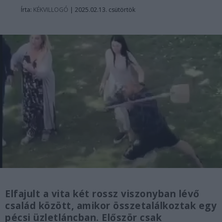
Írta:
KÉKVILLOGÓ
|
2025.02.13. csütörtök
Elfajult a vita két rossz viszonyban lévő
család között, amikor összetalálkoztak egy
pécsi üzletláncban. Először csak