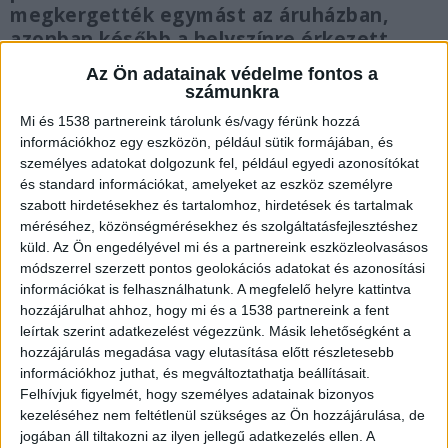
megkergették egymást az áruházban,
azonban később a helyszínre érkezett
mindkét fél családja is. Szerszámokkal
Az Ön adatainak védelme fontos a
felszerelkezve – bozótvágó karddal és
számunkra
lapátokkal – jelentek meg a parkolóba. A
Mi és 1538 partnereink tárolunk és/vagy férünk hozzá
helyzet addig fajult, hogy a vádlott
információkhoz egy eszközön, például sütik formájában, és
szándékosan elgázolt két embert az
személyes adatokat dolgozunk fel, például egyedi azonosítókat
autójával.
és standard információkat, amelyeket az eszköz személyre
szabott hirdetésekhez és tartalomhoz, hirdetések és tartalmak
méréséhez, közönségmérésekhez és szolgáltatásfejlesztéshez
küld.
Az Ön engedélyével mi és a partnereink eszközleolvasásos
módszerrel szerzett pontos geolokációs adatokat és azonosítási
információkat is felhasználhatunk. A megfelelő helyre kattintva
Vádat emeltek ellenük
hozzájárulhat ahhoz, hogy mi és a 1538 partnereink a fent
Több ember sérelmére elkövetett emberölés
leírtak szerint adatkezelést végezzünk. Másik lehetőségként a
hozzájárulás megadása vagy elutasítása előtt részletesebb
bűntettének kísérlete és más bűncselekmények
információkhoz juthat, és megváltoztathatja beállításait.
miatt emelt vádat a Baranya Vármegyei
Felhívjuk figyelmét, hogy személyes adatainak bizonyos
kezeléséhez nem feltétlenül szükséges az Ön hozzájárulása, de
Főügyészség azzal a férfival és segítőjével
jogában áll tiltakozni az ilyen jellegű adatkezelés ellen. A