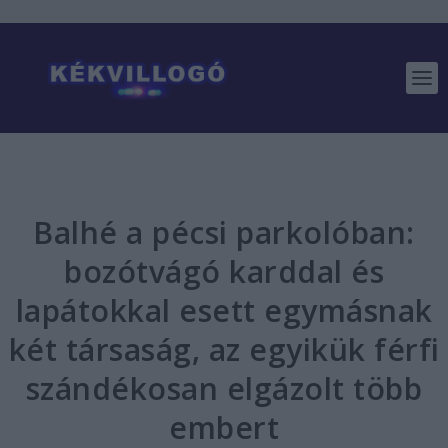
Balhé a pécsi parkolóban:
bozótvágó karddal és
lapátokkal esett egymásnak
két társaság, az egyikük férfi
szándékosan elgázolt több
embert