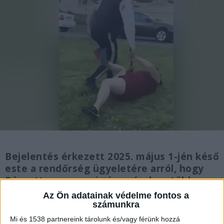
Bejelentés érkezett 2025. május 1-jén késő
este a rendőrség ügyeletére arról, hogy
Pécsett, a meszesi városrészben többen
összeverekedtek egymással. A helyszínre
Az Ön adatainak védelme fontos a
érkező járőrök megállapították, hogy az
számunkra
előzetes szóváltás fajult
Mi és 1538 partnereink tárolunk és/vagy férünk hozzá