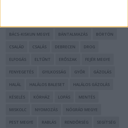
CÍMKÉK
BALESET
BORSOD MEGYE
BUDAPEST
BÁCS-KISKUN MEGYE
BÁNTALMAZÁS
BÖRTÖN
CSALÁD
CSALÁS
DEBRECEN
DROG
ELFOGÁS
ELTŰNT
ERŐSZAK
FEJÉR MEGYE
FENYEGETÉS
GYILKOSSÁG
GYŐR
GÁZOLÁS
HALÁL
HALÁLOS BALESET
HALÁLOS GÁZOLÁS
KÉSELÉS
KÓRHÁZ
LOPÁS
MENTÉS
MISKOLC
NYOMOZÁS
NÓGRÁD MEGYE
PEST MEGYE
RABLÁS
RENDŐRSÉG
SEGÍTSÉG