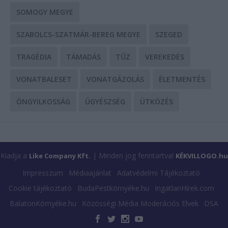
SOMOGY MEGYE
SZABOLCS-SZATMÁR-BEREG MEGYE
SZEGED
TRAGÉDIA
TÁMADÁS
TŰZ
VEREKEDÉS
VONATBALESET
VONATGÁZOLÁS
ÉLETMENTÉS
ÖNGYILKOSSÁG
ÜGYÉSZSÉG
ÜTKÖZÉS
Kiadja a
| Minden jog fenntartva!
Like Company Kft.
KÉKVILLOGO.hu
Impresszum
Médiaajánlat
Adatvédelmi Tájékoztató
Cookie tájékoztató
BudaPestkörnyéke.hu
IngatlanHírek.com
BalatonKörnyéke.hu
Közösségi Média Moderációs Elvek
DSA