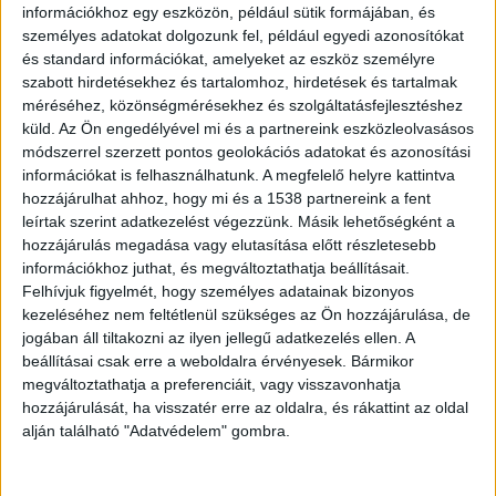
később tettlegességig, amelynek soron
információkhoz egy eszközön, például sütik formájában, és
különböző eszközök is előkerültek. A
személyes adatokat dolgozunk fel, például egyedi azonosítókat
balhéról készült videót cikkünk végén
és standard információkat, amelyeket az eszköz személyre
szabott hirdetésekhez és tartalomhoz, hirdetések és tartalmak
tudod megnézni.
méréséhez, közönségmérésekhez és szolgáltatásfejlesztéshez
küld.
Az Ön engedélyével mi és a partnereink eszközleolvasásos
módszerrel szerzett pontos geolokációs adatokat és azonosítási
információkat is felhasználhatunk. A megfelelő helyre kattintva
hozzájárulhat ahhoz, hogy mi és a 1538 partnereink a fent
Több mentő is érkezett
leírtak szerint adatkezelést végezzünk. Másik lehetőségként a
hozzájárulás megadása vagy elutasítása előtt részletesebb
A Facebook-on terjedő információk szerint az
információkhoz juthat, és megváltoztathatja beállításait.
esethez három mentőautó, hat rendőrkocsi és
Felhívjuk figyelmét, hogy személyes adatainak bizonyos
kezeléséhez nem feltétlenül szükséges az Ön hozzájárulása, de
egy csapatszállító rendőrségi kisbusz rohant. A
jogában áll tiltakozni az ilyen jellegű adatkezelés ellen. A
vitás feleket előállították a helyi
beállításai csak erre a weboldalra érvényesek. Bármikor
megváltoztathatja a preferenciáit, vagy visszavonhatja
rendőrkapitányságra, majd mind a nyolc
hozzájárulását, ha visszatér erre az oldalra, és rákattint az oldal
személyt gyanúsítottként hallgatták ki a
alján található "Adatvédelem" gombra.
nyomozók, közülük egy 33 éves helyi férfit
őrizetbe is vettek, és kezdeményezték a