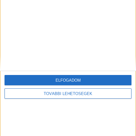
Kiemelt kép: részlet a videóból – Forrás:
Pécs
Aktuál
MEGOSZTÁS:
ELFOGADOM
TOVÁBBI LEHETŐSÉGEK