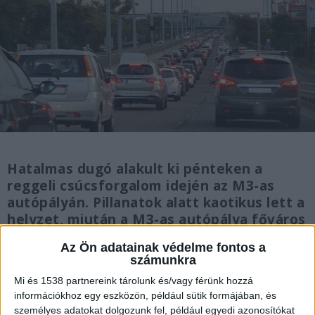
Hatalmas dugó alakult ki pénteken a
reggeli csúcsforgalom idején az M3-as
autópályán. Pillanatok alatt kaotikus lett a
helyzet, miután a M3-as autópálya főváros
felé vezető oldalán, az M0-s autóút
Az Ön adatainak védelme fontos a
csomópontja előtt baleset történt.
számunkra
Mi és 1538 partnereink tárolunk és/vagy férünk hozzá
információkhoz egy eszközön, például sütik formájában, és
személyes adatokat dolgozunk fel, például egyedi azonosítókat