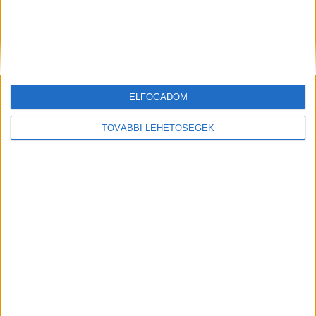
ELFOGADOM
Előző
Következő
TOVÁBBI LEHETŐSÉGEK
Agyba-főbe verték a
Vonattal ütközött egy autó,
rabszolgaként tartott piliscsévi
ketten azonnal meghaltak
nőt, majd a holttestét kidobták
az autóból: fegyházba küldené
a kegyetlen házaspárt az
ügyészség
FRISS CIKKEK
Eltűnt egy 21 éves férfi az Ozora Fesztiválról,
Bence összeveszett barátjával, azóta senki nem
tud róla semmit