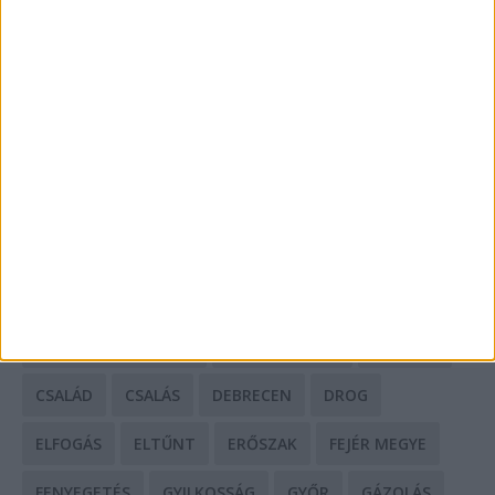
Mit tudnak a keleti e-bike-ok?
HIRDETÉS
CÍMKÉK
BALESET
BORSOD MEGYE
BUDAPEST
BÁCS-KISKUN MEGYE
BÁNTALMAZÁS
BÖRTÖN
CSALÁD
CSALÁS
DEBRECEN
DROG
ELFOGÁS
ELTŰNT
ERŐSZAK
FEJÉR MEGYE
FENYEGETÉS
GYILKOSSÁG
GYŐR
GÁZOLÁS