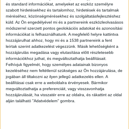
és standard információkat, amelyeket az eszköz személyre
Baleset az M3-ason
szabott hirdetésekhez és tartalomhoz, hirdetések és tartalmak
méréséhez, közönségmérésekhez és szolgáltatásfejlesztéshez
Az M3-as autópálya főváros felé vezető oldalán,
küld.
Az Ön engedélyével mi és a partnereink eszközleolvasásos
az M0-s autóút csomópontja előtt baleset
módszerrel szerzett pontos geolokációs adatokat és azonosítási
történt. A 15-ös km-nél a külső két sávot
információkat is felhasználhatunk. A megfelelő helyre kattintva
hozzájárulhat ahhoz, hogy mi és a 1538 partnereink a fent
elfoglalják, a korlátozás előtt pedig már 5 km-t
leírtak szerint adatkezelést végezzünk. Másik lehetőségként a
meghaladó kocsisor alakult ki! Aki teheti, térjen
hozzájárulás megadása vagy elutasítása előtt részletesebb
információkhoz juthat, és megváltoztathatja beállításait.
le a sztrádáról a 3-as főútra a 27-es km-nél,
Felhívjuk figyelmét, hogy személyes adatainak bizonyos
Mogyoródnál.
A Kékvillogó legfrissebb híreit ide
kezeléséhez nem feltétlenül szükséges az Ön hozzájárulása, de
jogában áll tiltakozni az ilyen jellegű adatkezelés ellen. A
kattintva éred el! A Facebookon már 341 ezernél
beállításai csak erre a weboldalra érvényesek. Bármikor
is többen követnek minket.
megváltoztathatja a preferenciáit, vagy visszavonhatja
hozzájárulását, ha visszatér erre az oldalra, és rákattint az oldal
alján található "Adatvédelem" gombra.