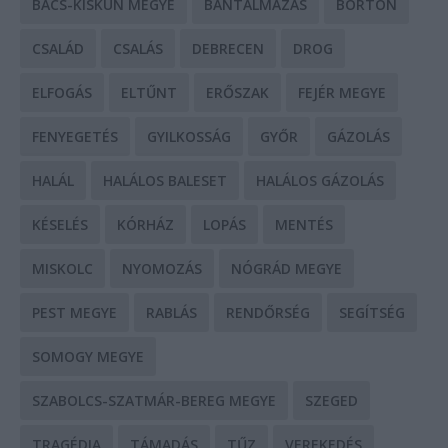
BÁCS-KISKUN MEGYE
BÁNTALMAZÁS
BÖRTÖN
CSALÁD
CSALÁS
DEBRECEN
DROG
ELFOGÁS
ELTŰNT
ERŐSZAK
FEJÉR MEGYE
FENYEGETÉS
GYILKOSSÁG
GYŐR
GÁZOLÁS
HALÁL
HALÁLOS BALESET
HALÁLOS GÁZOLÁS
KÉSELÉS
KÓRHÁZ
LOPÁS
MENTÉS
MISKOLC
NYOMOZÁS
NÓGRÁD MEGYE
PEST MEGYE
RABLÁS
RENDŐRSÉG
SEGÍTSÉG
SOMOGY MEGYE
SZABOLCS-SZATMÁR-BEREG MEGYE
SZEGED
TRAGÉDIA
TÁMADÁS
TŰZ
VEREKEDÉS