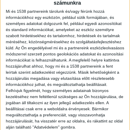
számunkra
lehetővé teszi, hogy szinte bármilyen anyagra
Mi és 1538 partnereink tárolunk és/vagy férünk hozzá
nyomtassunk, legyen az műanyag, fém, fa vagy
információkhoz egy eszközön, például sütik formájában, és
személyes adatokat dolgozunk fel, például egyedi azonosítókat
plexi. Az UV-fény azonnal megszilárdítja a
és standard információkat, amelyeket az eszköz személyre
festéket, így nincs szükség száradási időre.
szabott hirdetésekhez és tartalomhoz, hirdetések és tartalmak
méréséhez, közönségmérésekhez és szolgáltatásfejlesztéshez
Képzelje el – a nyomtatás pillanatok alatt kész!
küld.
Az Ön engedélyével mi és a partnereink eszközleolvasásos
Az UV-LED nyomtatás egy új távlatot nyitott meg
módszerrel szerzett pontos geolokációs adatokat és azonosítási
a nyomdaiparban.
információkat is felhasználhatunk. A megfelelő helyre kattintva
hozzájárulhat ahhoz, hogy mi és a 1538 partnereink a fent
leírtak szerint adatkezelést végezzünk. Másik lehetőségként a
Gyorsaság és pontosság kéz a kézben
hozzájárulás megadása vagy elutasítása előtt részletesebb
információkhoz juthat, és megváltoztathatja beállításait.
Felhívjuk figyelmét, hogy személyes adatainak bizonyos
Az UV-LED nyomtatás valóban sok időt spórol
kezeléséhez nem feltétlenül szükséges az Ön hozzájárulása, de
meg, hiszen a nyomtatás gyors és azonnal
jogában áll tiltakozni az ilyen jellegű adatkezelés ellen. A
beállításai csak erre a weboldalra érvényesek. Bármikor
száradó festékei éles, részletgazdag nyomatokat
megváltoztathatja a preferenciáit, vagy visszavonhatja
eredményeznek.
hozzájárulását, ha visszatér erre az oldalra, és rákattint az oldal
alján található "Adatvédelem" gombra.