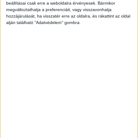
technológia nemcsak a munka körülményeit
beállításai csak erre a weboldalra érvényesek. Bármikor
megváltoztathatja a preferenciáit, vagy visszavonhatja
javítja, hanem hosszú távon gazdaságilag is
hozzájárulását, ha visszatér erre az oldalra, és rákattint az oldal
kedvező a vállalkozások számára.
alján található "Adatvédelem" gombra.
A raktárak egyre inkább áttérnek a digitális
folyamatokra, ahol a pontosság és átláthatóság
központi szerepet kap. Ma már olyan termékek,
mint a
Blum tandembox
, megkönnyítik a
logisztikai műveleteket, egyszerűbbé téve a
mindennapi munkavégzést.
A papírmentesség és környezettudatosság
ereje
A nagyvállalatoknak egyre fontosabbá válik a