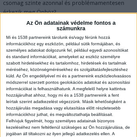
csomag szinte azonnal és problémamentesen
érkezik meg Önhöz?
Az Ön adatainak védelme fontos a
számunkra
Intelligens raktárak és átalakuló technológiák
Mi és 1538 partnereink tárolunk és/vagy férünk hozzá
információkhoz egy eszközön, például sütik formájában, és
A logisztikai ipar egyik legnagyobb kihívása az
személyes adatokat dolgozunk fel, például egyedi azonosítókat
intelligens raktárak elterjedése volt. Ezek a
és standard információkat, amelyeket az eszköz személyre
szabott hirdetésekhez és tartalomhoz, hirdetések és tartalmak
létesítmények olyan feltételeket biztosítanak,
méréséhez, közönségmérésekhez és szolgáltatásfejlesztéshez
amiknek köszönhetően szervezett és hatékony
küld.
Az Ön engedélyével mi és a partnereink eszközleolvasásos
módszerrel szerzett pontos geolokációs adatokat és azonosítási
lehet a nagy mennyiségű termékek tárolása,
információkat is felhasználhatunk. A megfelelő helyre kattintva
például a vasalatok esetén. A modern
hozzájárulhat ahhoz, hogy mi és a 1538 partnereink a fent
leírtak szerint adatkezelést végezzünk. Másik lehetőségként a
elektromechanikus eszközök, mint az elektromos
hozzájárulás megadása vagy elutasítása előtt részletesebb
targoncák, füstmentes és csendes működésükkel
információkhoz juthat, és megváltoztathatja beállításait.
nemcsak a dolgozók kényelmét növelik, hanem
Felhívjuk figyelmét, hogy személyes adatainak bizonyos
kezeléséhez nem feltétlenül szükséges az Ön hozzájárulása, de
fenntarthatóbbá is teszik a munkahelyet. Ez a
jogában áll tiltakozni az ilyen jellegű adatkezelés ellen. A