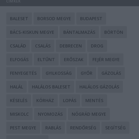
CÍMKÉK
BALESET
BORSOD MEGYE
BUDAPEST
BÁCS-KISKUN MEGYE
BÁNTALMAZÁS
BÖRTÖN
CSALÁD
CSALÁS
DEBRECEN
DROG
ELFOGÁS
ELTŰNT
ERŐSZAK
FEJÉR MEGYE
FENYEGETÉS
GYILKOSSÁG
GYŐR
GÁZOLÁS
HALÁL
HALÁLOS BALESET
HALÁLOS GÁZOLÁS
KÉSELÉS
KÓRHÁZ
LOPÁS
MENTÉS
MISKOLC
NYOMOZÁS
NÓGRÁD MEGYE
PEST MEGYE
RABLÁS
RENDŐRSÉG
SEGÍTSÉG