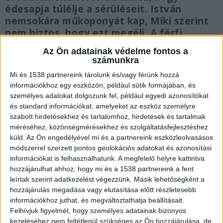
édesapja túlélje a sérüléseit. István
nemsokára műkoponyát kap, Miki szerint
nem biztos, hogy ezt megéli. A férfi
támadói továbbra is szabadlábon vannak.
Az Ön adatainak védelme fontos a
számunkra
Mi és 1538 partnereink tárolunk és/vagy férünk hozzá
információkhoz egy eszközön, például sütik formájában, és
személyes adatokat dolgozunk fel, például egyedi azonosítókat
Rátámadtak az édesapjára
és standard információkat, amelyeket az eszköz személyre
szabott hirdetésekhez és tartalomhoz, hirdetések és tartalmak
Augusztus 30-án, az egyik budapesti benzinkúton
méréséhez, közönségmérésekhez és szolgáltatásfejlesztéshez
támadt rá 5 férfi Dudás Mikire és édesapjára. A
küld.
Az Ön engedélyével mi és a partnereink eszközleolvasásos
módszerrel szerzett pontos geolokációs adatokat és azonosítási
bokszolók olyan durván bántalmazták a
információkat is felhasználhatunk. A megfelelő helyre kattintva
rokkantnyugdíjas férfit, hogy azóta is kómában
hozzájárulhat ahhoz, hogy mi és a 1538 partnereink a fent
van. Dudás Miki édesapja egy ütéstől elesett és
leírtak szerint adatkezelést végezzünk. Másik lehetőségként a
hozzájárulás megadása vagy elutasítása előtt részletesebb
úgy beverte a fejét, hogy betört a koponyája.
információkhoz juthat, és megváltoztathatja beállításait.
István füléből, orrából azonnal dőlt a vér,
Felhívjuk figyelmét, hogy személyes adatainak bizonyos
kezeléséhez nem feltétlenül szükséges az Ön hozzájárulása, de