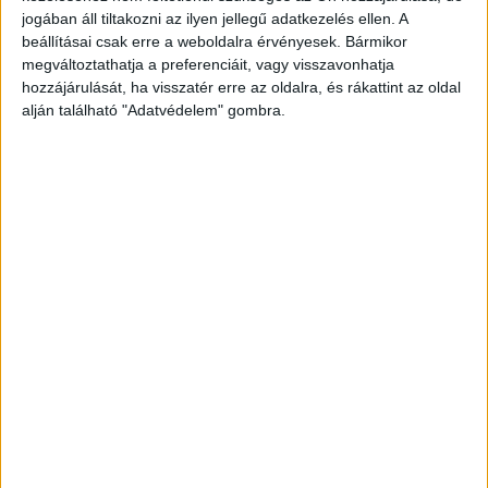
eszméletét vesztette, már akkor kómába
jogában áll tiltakozni az ilyen jellegű adatkezelés ellen. A
esett. Hiába tesznek meg mindent érte az
beállításai csak erre a weboldalra érvényesek. Bármikor
megváltoztathatja a preferenciáit, vagy visszavonhatja
orvosok, állapota folyamosan romlik, már hatvan
hozzájárulását, ha visszatér erre az oldalra, és rákattint az oldal
kilót fogyott.
A Kékvillogó legfrissebb híreit ide
alján található "Adatvédelem" gombra.
kattintva éred el! A Facebookon már 341 ezernél
is többen követnek minket.