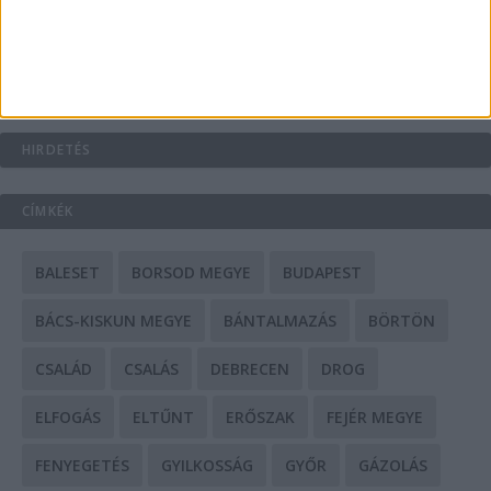
Mit tudnak a keleti e-bike-ok?
HIRDETÉS
CÍMKÉK
BALESET
BORSOD MEGYE
BUDAPEST
BÁCS-KISKUN MEGYE
BÁNTALMAZÁS
BÖRTÖN
CSALÁD
CSALÁS
DEBRECEN
DROG
ELFOGÁS
ELTŰNT
ERŐSZAK
FEJÉR MEGYE
FENYEGETÉS
GYILKOSSÁG
GYŐR
GÁZOLÁS