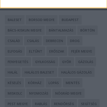
CÍMKÉK
BALESET
BORSOD MEGYE
BUDAPEST
BÁCS-KISKUN MEGYE
BÁNTALMAZÁS
BÖRTÖN
CSALÁD
CSALÁS
DEBRECEN
DROG
ELFOGÁS
ELTŰNT
ERŐSZAK
FEJÉR MEGYE
FENYEGETÉS
GYILKOSSÁG
GYŐR
GÁZOLÁS
HALÁL
HALÁLOS BALESET
HALÁLOS GÁZOLÁS
KÉSELÉS
KÓRHÁZ
LOPÁS
MENTÉS
MISKOLC
NYOMOZÁS
NÓGRÁD MEGYE
PEST MEGYE
RABLÁS
RENDŐRSÉG
SEGÍTSÉG