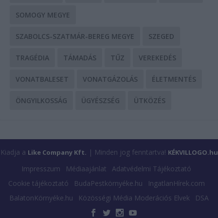
SOMOGY MEGYE
SZABOLCS-SZATMÁR-BEREG MEGYE
SZEGED
TRAGÉDIA
TÁMADÁS
TŰZ
VEREKEDÉS
VONATBALESET
VONATGÁZOLÁS
ÉLETMENTÉS
ÖNGYILKOSSÁG
ÜGYÉSZSÉG
ÜTKÖZÉS
Kiadja a
| Minden jog fenntartva!
Like Company Kft.
KÉKVILLOGO.hu
Impresszum
Médiaajánlat
Adatvédelmi Tájékoztató
Cookie tájékoztató
BudaPestkörnyéke.hu
IngatlanHírek.com
BalatonKörnyéke.hu
Közösségi Média Moderációs Elvek
DSA