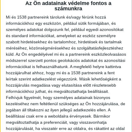
Az Ön adatainak védelme fontos a
számunkra
A
Plan-Épszer Kft. generáltervezés
területén is
Mi és 1538 partnereink tárolunk és/vagy férünk hozzá
nagy szakértelemmel rendelkezik. De mit is jelent
információkhoz egy eszközön, például sütik formájában, és
pontosan ez a munkaterület, és milyen
személyes adatokat dolgozunk fel, például egyedi azonosítókat
és standard információkat, amelyeket az eszköz személyre
feladatokat lát el az ezt végző szakember? Ebben
szabott hirdetésekhez és tartalomhoz, hirdetések és tartalmak
a cikkben részletesen bemutatjuk.
méréséhez, közönségmérésekhez és szolgáltatásfejlesztéshez
küld.
Az Ön engedélyével mi és a partnereink eszközleolvasásos
módszerrel szerzett pontos geolokációs adatokat és azonosítási
Mi is a generáltervezés lényege?
információkat is felhasználhatunk. A megfelelő helyre kattintva
hozzájárulhat ahhoz, hogy mi és a 1538 partnereink a fent
leírtak szerint adatkezelést végezzünk. Másik lehetőségként a
Egy mondatban megfogalmazva: az építkezési
hozzájárulás megadása vagy elutasítása előtt részletesebb
projekt teljes tervezési folyamata egy kézben
információkhoz juthat, és megváltoztathatja beállításait.
Felhívjuk figyelmét, hogy személyes adatainak bizonyos
összpontosul. Ez azt jelenti, hogy az építész a
kezeléséhez nem feltétlenül szükséges az Ön hozzájárulása, de
saját tervei elkészítéséért is felel, és a különféle
jogában áll tiltakozni az ilyen jellegű adatkezelés ellen. A
szakterületeken dolgozó szakemberek munkáját
beállításai csak erre a weboldalra érvényesek. Bármikor
megváltoztathatja a preferenciáit, vagy visszavonhatja
is koordinálja. Legyen szó épületgépészetről,
hozzájárulását, ha visszatér erre az oldalra, és rákattint az oldal