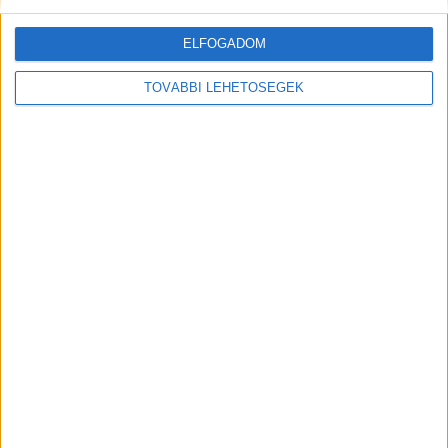
planepszer.hu oldalt működtető cég.
ELFOGADOM
TOVÁBBI LEHETŐSÉGEK
MEGOSZTÁS: