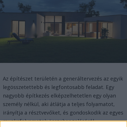
Az építészet területén a generáltervezés az egyik
legösszetettebb és legfontosabb feladat. Egy
nagyobb építkezés elképzelhetetlen egy olyan
személy nélkül, aki átlátja a teljes folyamatot,
irányítja a résztvevőket, és gondoskodik az egyes
munkafolyamatok összehangolásáról.