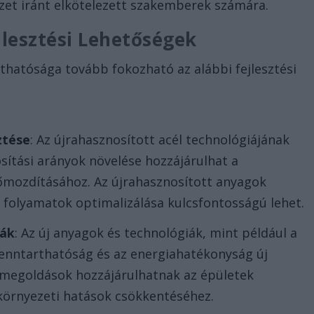
szet iránt elkötelezett szakemberek számára.
ejlesztési Lehetőségek
thatósága tovább fokozható az alábbi fejlesztési
ztése
: Az újrahasznosított acél technológiájának
sítási arányok növelése hozzájárulhat a
őmozdításához. Az újrahasznosított anyagok
i folyamatok optimalizálása kulcsfontosságú lehet.
iák
: Az új anyagok és technológiák, mint például a
 fenntarthatóság és az energiahatékonyság új
ív megoldások hozzájárulhatnak az épületek
 környezeti hatások csökkentéséhez.