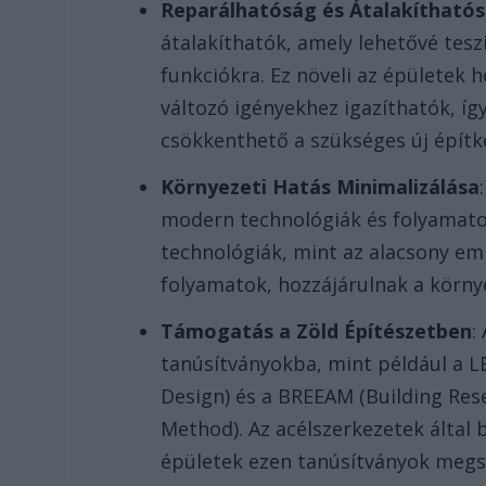
Reparálhatóság és Átalakítható
átalakíthatók, amely lehetővé tes
funkciókra. Ez növeli az épületek 
változó igényekhez igazíthatók, í
csökkenthető a szükséges új épít
Környezeti Hatás Minimalizálása
modern technológiák és folyamatok
technológiák, mint az alacsony emi
folyamatok, hozzájárulnak a körn
Támogatás a Zöld Építészetben
:
tanúsítványokba, mint például a L
Design) és a BREEAM (Building Re
Method). Az acélszerkezetek által 
épületek ezen tanúsítványok megsz