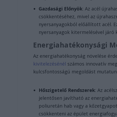
Gazdasági Előnyök
: Az acél újrah
csökkentéséhez, mivel az újrahasz
nyersanyagokból előállított acél. E
nyersanyagok kitermelésével járó 
Energiahatékonysági M
Az energiahatékonyság növelése ér
kivitelezésénél
számos innovatív meg
kulcsfontosságú megoldást mutatun
Hőszigetelő Rendszerek
: Az acél
jelentősen javítható az energiahat
poliuretán hab vagy a kőzetgyapot
csökkenteni az épület energiafogy