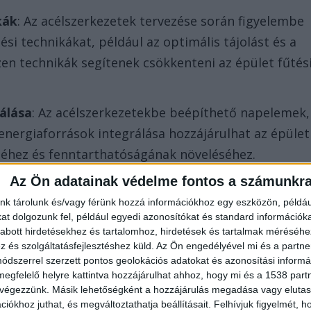
kák
: Az acélszerkezetek tervezése során figyelembe
ési technikákat, például az optimális tájolást és a
en technikák segítenek csökkenteni az épület fűtés
álása
: Az acélszerkezetekbe beépíthető napelemek,
nergiaforrások integrálása hozzájárulhat az épület
éhez és fenntarthatóságának növeléséhez.
Az Ön adatainak védelme fontos a számunkr
: A könnyűszerkezetes acélszerkezetek csökkentheti
a mennyiségét, mivel ezek az elemek kevesebb
nk tárolunk és/vagy férünk hozzá információkhoz egy eszközön, példáu
t dolgozunk fel, például egyedi azonosítókat és standard információk
án, és gyorsabban összeszerelhetők.
abott hirdetésekhez és tartalomhoz, hirdetések és tartalmak méréséhe
és szolgáltatásfejlesztéshez küld.
Az Ön engedélyével mi és a partne
ntartható Építkezésben Betöltött
dszerrel szerzett pontos geolokációs adatokat és azonosítási informác
megfelelő helyre kattintva hozzájárulhat ahhoz, hogy mi és a 1538 partne
 végezzünk. Másik lehetőségként a hozzájárulás megadása vagy elutasí
iókhoz juthat, és megváltoztathatja beállításait.
Felhívjuk figyelmét, 