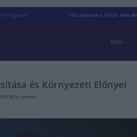
kra figyeltek...
2026. augusztus 6., 6:33:22
- Berta, B
FRISS
sítása és Környezeti Előnyei
2024.08.24. szombat