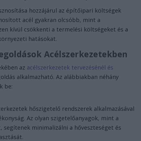
asznosítása hozzájárul az építőipari költségek
nosított acél gyakran olcsóbb, mint a
zen kívül csökkenti a termelési költségeket és a
környezeti hatásokat.
egoldások Acélszerkezetekben
dekében az
acélszerkezetek tervezésénél és
oldás alkalmazható. Az alábbiakban néhány
k be:
szerkezetek hőszigetelő rendszerek alkalmazásával
ékonyság. Az olyan szigetelőanyagok, mint a
, segítenek minimalizálni a hőveszteséget és
asztását.