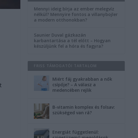
Mennyi ideig bírja az ember melegvíz
nélkül? Mennyire fontos a villanybojler
a modern otthonokban?
Saunier Duval gázkazán
karbantartása a tél előtt – Hogyan
készüljünk fel a hóra és fagyra?
FRISS TÁMOGATÓI TARTALOM
Miért fáj gyakrabban a nők
t
csípője? – A válasz a
medencében rejlik
B-vitamin komplex és folsav:
szükséged van rá?
Energiát függetlenül:
szigetüzemű megoldások