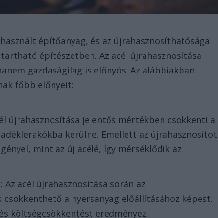
 használt építőanyag, és az újrahasznosíthatósága
ntartható építészetben. Az acél újrahasznosítása
anem gazdaságilag is előnyös. Az alábbiakban
ak főbb előnyeit:
cél újrahasznosítása jelentős mértékben csökkenti a
ladéklerakókba kerülne. Emellett az újrahasznosítot
igényel, mint az új acélé, így mérséklődik az
e
: Az acél újrahasznosítása során az
s csökkenthető a nyersanyag előállításához képest.
 és költségcsökkentést eredményez.