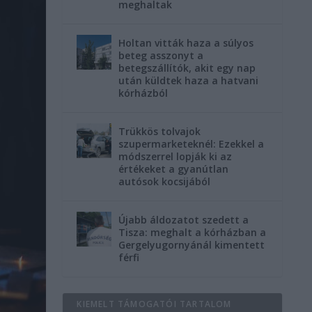
meghaltak
Holtan vitták haza a súlyos
beteg asszonyt a
betegszállítók, akit egy nap
után küldtek haza a hatvani
kórházból
Trükkös tolvajok
szupermarketeknél: Ezekkel a
módszerrel lopják ki az
értékeket a gyanútlan
autósok kocsijából
Újabb áldozatot szedett a
Tisza: meghalt a kórházban a
Gergelyugornyánál kimentett
férfi
KIEMELT TÁMOGATÓI TARTALOM