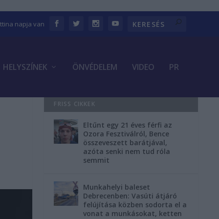
ettina napja van
HELYSZÍNEK
ÖNVÉDELEM
VIDEO
PR
FRISS CIKKEK
Eltűnt egy 21 éves férfi az
Ozora Fesztiválról, Bence
összeveszett barátjával,
azóta senki nem tud róla
semmit
Munkahelyi baleset
Debrecenben: Vasúti átjáró
felújítása közben sodorta el a
vonat a munkásokat, ketten