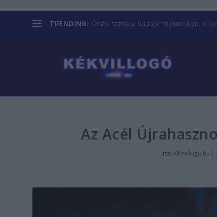
TRENDING:
Óriási razzia a budapesti piacokon, a kofá
Az Acél Újrahaszno
Írta:
Kékvillogo.hu
|