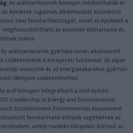
ság
: Az acélszerkezetek könnyen módosíthatók és
zi az épületek rugalmas alkalmazását különböző
hosszú távú fenntarthatóságát, mivel az épületek a
gy meghosszabbítható az épületek élettartama és
kezések száma.
: Az acélszerkezetek gyártása során alkalmazott
 csökkenthetik a környezeti hatásokat. Az olyan
ssziójú olvasztók és az energiatakarékos gyártási
yezeti lábnyom csökkentéséhez.
 Az acél könnyen integrálható a zöld építési
EED (Leadership in Energy and Environmental
search Establishment Environmental Assessment
biztosított fenntartható előnyök segíthetnek az
erzésében, amely további előnyöket biztosít az