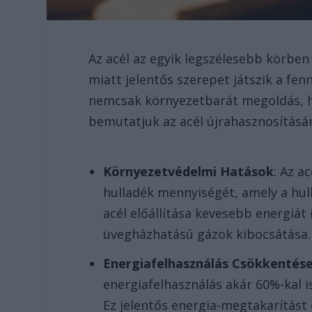
Az acél az egyik legszélesebb körben
miatt jelentős szerepet játszik a fen
nemcsak környezetbarát megoldás, h
bemutatjuk az acél újrahasznosításán
Környezetvédelmi Hatások
: Az a
hulladék mennyiségét, amely a hul
acél előállítása kevesebb energiát 
üvegházhatású gázok kibocsátása.
Energiafelhasználás Csökkentés
energiafelhasználás akár 60%-kal i
Ez jelentős energia-megtakarítást