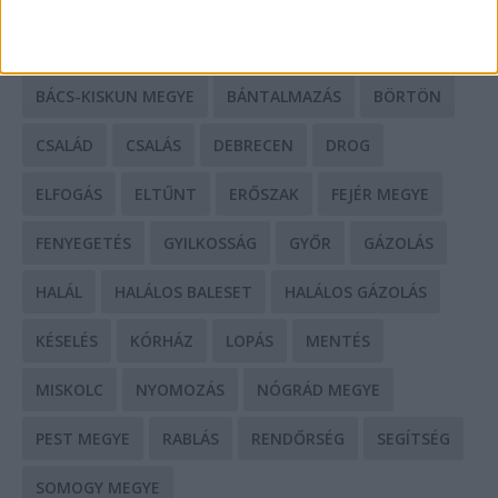
BALESET
BORSOD MEGYE
BUDAPEST
BÁCS-KISKUN MEGYE
BÁNTALMAZÁS
BÖRTÖN
CSALÁD
CSALÁS
DEBRECEN
DROG
ELFOGÁS
ELTŰNT
ERŐSZAK
FEJÉR MEGYE
FENYEGETÉS
GYILKOSSÁG
GYŐR
GÁZOLÁS
HALÁL
HALÁLOS BALESET
HALÁLOS GÁZOLÁS
KÉSELÉS
KÓRHÁZ
LOPÁS
MENTÉS
MISKOLC
NYOMOZÁS
NÓGRÁD MEGYE
PEST MEGYE
RABLÁS
RENDŐRSÉG
SEGÍTSÉG
SOMOGY MEGYE