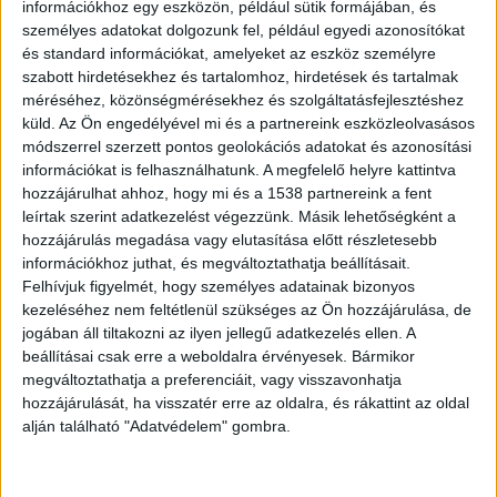
információkhoz egy eszközön, például sütik formájában, és
személyes adatokat dolgozunk fel, például egyedi azonosítókat
és standard információkat, amelyeket az eszköz személyre
szabott hirdetésekhez és tartalomhoz, hirdetések és tartalmak
Rögzíti a kamera
méréséhez, közönségmérésekhez és szolgáltatásfejlesztéshez
Szeptember 18-tól szigorúbb szabályok lépnek
küld.
Az Ön engedélyével mi és a partnereink eszközleolvasásos
módszerrel szerzett pontos geolokációs adatokat és azonosítási
életbe az utakon. Ha az utasok nem kötik be a
információkat is felhasználhatunk. A megfelelő helyre kattintva
biztonsági övet, az objektív felelősség alapján a
hozzájárulhat ahhoz, hogy mi és a 1538 partnereink a fent
leírtak szerint adatkezelést végezzünk. Másik lehetőségként a
bírságot az autó üzembentartója kapja.
hozzájárulás megadása vagy elutasítása előtt részletesebb
Amennyiben a VÉDA kamerarendszer rögzíti a
információkhoz juthat, és megváltoztathatja beállításait.
Felhívjuk figyelmét, hogy személyes adatainak bizonyos
szabálysértést, a csekket az üzembentartónak
kezeléséhez nem feltétlenül szükséges az Ön hozzájárulása, de
küldik, ez utasonként akár 40 ezer forint is lehet.
jogában áll tiltakozni az ilyen jellegű adatkezelés ellen. A
A Kékvillogó legfrissebb híreit ide kattintva éred
beállításai csak erre a weboldalra érvényesek. Bármikor
megváltoztathatja a preferenciáit, vagy visszavonhatja
el! A Facebookon már 342 ezernél is többen
hozzájárulását, ha visszatér erre az oldalra, és rákattint az oldal
követnek minket.
alján található "Adatvédelem" gombra.