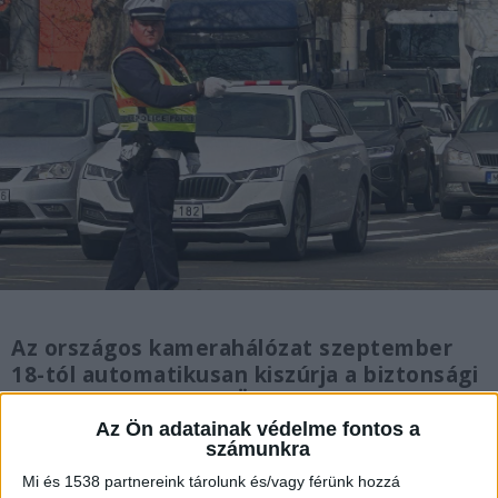
Az országos kamerahálózat szeptember
18-tól automatikusan kiszúrja a biztonsági
öv nélküli utasokat. Övenként 20–40 ezer
forintos csekk és 3–5 büntetőpont jár, a
Az Ön adatainak védelme fontos a
számunkra
sofőr csak nyilatkozattal mentheti magát.
Mi és 1538 partnereink tárolunk és/vagy férünk hozzá