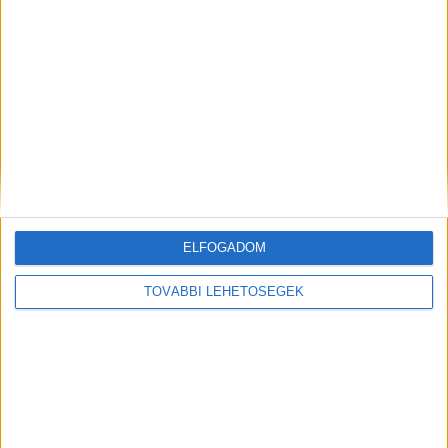
MEGOSZTÁS:
ELFOGADOM
TOVÁBBI LEHETŐSÉGEK
Előző
Következő