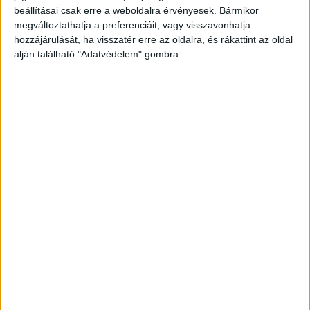
beállításai csak erre a weboldalra érvényesek. Bármikor
megváltoztathatja a preferenciáit, vagy visszavonhatja
hozzájárulását, ha visszatér erre az oldalra, és rákattint az oldal
alján található "Adatvédelem" gombra.
Vádemelés lett a vége
A rendőrség a baleset körülményeinek
vizsgálatát befejezte, és az eljárás iratait
továbbította az ügyészségre. –
írta
a police.hu
A biciklis is hibázott