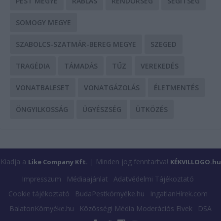
PEST MEGYE
RABLÁS
RENDŐRSÉG
SEGÍTSÉG
SOMOGY MEGYE
SZABOLCS-SZATMÁR-BEREG MEGYE
SZEGED
TRAGÉDIA
TÁMADÁS
TŰZ
VEREKEDÉS
VONATBALESET
VONATGÁZOLÁS
ÉLETMENTÉS
ÖNGYILKOSSÁG
ÜGYÉSZSÉG
ÜTKÖZÉS
Kiadja a
| Minden jog fenntartva!
Like Company Kft.
KÉKVILLOGO.hu
Impresszum
Médiaajánlat
Adatvédelmi Tájékoztató
Cookie tájékoztató
BudaPestkörnyéke.hu
IngatlanHírek.com
BalatonKörnyéke.hu
Közösségi Média Moderációs Elvek
DSA