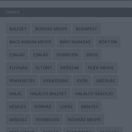
CÍMKÉK
BALESET
BORSOD MEGYE
BUDAPEST
BÁCS-KISKUN MEGYE
BÁNTALMAZÁS
BÖRTÖN
CSALÁD
CSALÁS
DEBRECEN
DROG
ELFOGÁS
ELTŰNT
ERŐSZAK
FEJÉR MEGYE
FENYEGETÉS
GYILKOSSÁG
GYŐR
GÁZOLÁS
HALÁL
HALÁLOS BALESET
HALÁLOS GÁZOLÁS
KÉSELÉS
KÓRHÁZ
LOPÁS
MENTÉS
MISKOLC
NYOMOZÁS
NÓGRÁD MEGYE