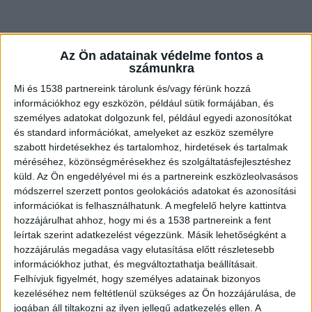
Az Ön adatainak védelme fontos a
Gyorsan hajtott
számunkra
Kerékpáros hajtott ki egy személygépkocsi elé
Mi és 1538 partnereink tárolunk és/vagy férünk hozzá
információkhoz egy eszközön, például sütik formájában, és
Gyomaendrődön. Összeütköztek, és a biciklis
személyes adatokat dolgozunk fel, például egyedi azonosítókat
meghalt. Az autós a gyanú szerint azért nem
és standard információkat, amelyeket az eszköz személyre
szabott hirdetésekhez és tartalomhoz, hirdetések és tartalmak
tudta elkerülni a balesetet, mert gyorsan hajtott.
méréséhez, közönségmérésekhez és szolgáltatásfejlesztéshez
A Kékvillogó.hu legfrissebb híreit ide kattintva
küld.
Az Ön engedélyével mi és a partnereink eszközleolvasásos
éred el!
módszerrel szerzett pontos geolokációs adatokat és azonosítási
információkat is felhasználhatunk. A megfelelő helyre kattintva
hozzájárulhat ahhoz, hogy mi és a 1538 partnereink a fent
leírtak szerint adatkezelést végezzünk. Másik lehetőségként a
hozzájárulás megadása vagy elutasítása előtt részletesebb
információkhoz juthat, és megváltoztathatja beállításait.
Felhívjuk figyelmét, hogy személyes adatainak bizonyos
kezeléséhez nem feltétlenül szükséges az Ön hozzájárulása, de
jogában áll tiltakozni az ilyen jellegű adatkezelés ellen. A