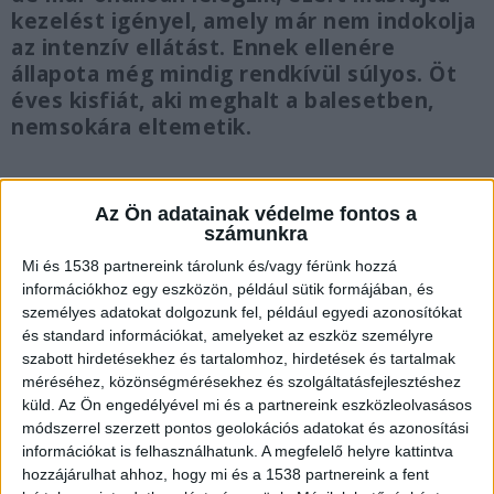
kezelést igényel, amely már nem indokolja
az intenzív ellátást. Ennek ellenére
állapota még mindig rendkívül súlyos. Öt
éves kisfiát, aki meghalt a balesetben,
nemsokára eltemetik.
Az Ön adatainak védelme fontos a
számunkra
Reménykeltő az állapota
Mi és 1538 partnereink tárolunk és/vagy férünk hozzá
információkhoz egy eszközön, például sütik formájában, és
Sallai Nóra férje nemrég azt mondta, hogy
személyes adatokat dolgozunk fel, például egyedi azonosítókat
felesége néha kinyitja már a szemét, de még
és standard információkat, amelyeket az eszköz személyre
mindig nincs tudatánál, az orvosok szerint
szabott hirdetésekhez és tartalomhoz, hirdetések és tartalmak
méréséhez, közönségmérésekhez és szolgáltatásfejlesztéshez
azonban jelenlegi állapota reményre ad okot. A
küld.
Az Ön engedélyével mi és a partnereink eszközleolvasásos
színésznőt az Alsómediben történt balesete után
módszerrel szerzett pontos geolokációs adatokat és azonosítási
információkat is felhasználhatunk. A megfelelő helyre kattintva
több mint 3 hétig intenzív osztályon ápolták,
hozzájárulhat ahhoz, hogy mi és a 1538 partnereink a fent
több műtéten is átesett.
A Kékvillogó