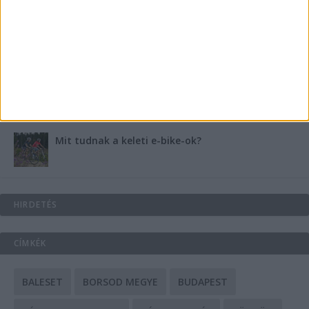
Energiát függetlenül: szigetüzemű megoldások
A csőbúvár szivattyúk: mit kell tudni róluk?
Mit tudnak a keleti e-bike-ok?
HIRDETÉS
CÍMKÉK
BALESET
BORSOD MEGYE
BUDAPEST