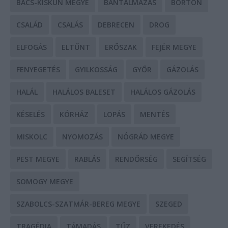
BÁCS-KISKUN MEGYE
BÁNTALMAZÁS
BÖRTÖN
CSALÁD
CSALÁS
DEBRECEN
DROG
ELFOGÁS
ELTŰNT
ERŐSZAK
FEJÉR MEGYE
FENYEGETÉS
GYILKOSSÁG
GYŐR
GÁZOLÁS
HALÁL
HALÁLOS BALESET
HALÁLOS GÁZOLÁS
KÉSELÉS
KÓRHÁZ
LOPÁS
MENTÉS
MISKOLC
NYOMOZÁS
NÓGRÁD MEGYE
PEST MEGYE
RABLÁS
RENDŐRSÉG
SEGÍTSÉG
SOMOGY MEGYE
SZABOLCS-SZATMÁR-BEREG MEGYE
SZEGED
TRAGÉDIA
TÁMADÁS
TŰZ
VEREKEDÉS