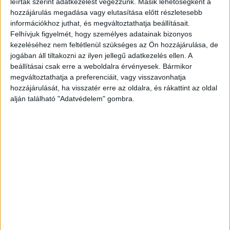
leírtak szerint adatkezelést végezzünk. Másik lehetőségként a
hozzájárulás megadása vagy elutasítása előtt részletesebb
legfrissebb híreit ide kattintva éred el! A
információkhoz juthat, és megváltoztathatja beállításait.
Facebookon már 341 ezernél is többen követnek
Felhívjuk figyelmét, hogy személyes adatainak bizonyos
minket.
kezeléséhez nem feltétlenül szükséges az Ön hozzájárulása, de
jogában áll tiltakozni az ilyen jellegű adatkezelés ellen. A
beállításai csak erre a weboldalra érvényesek. Bármikor
megváltoztathatja a preferenciáit, vagy visszavonhatja
hozzájárulását, ha visszatér erre az oldalra, és rákattint az oldal
alján található "Adatvédelem" gombra.