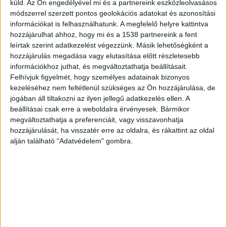
történtek után biciklivel vitt magával a gyilkos
küld.
Az Ön engedélyével mi és a partnereink eszközleolvasásos
módszerrel szerzett pontos geolokációs adatokat és azonosítási
ámokfutó. A
Blikk
megtalálta a közelben élő
információkat is felhasználhatunk. A megfelelő helyre kattintva
Zsuzsannát, akihez a történtek után sietett a
hozzájárulhat ahhoz, hogy mi és a 1538 partnereink a fent
zaklatott férfi.
A Kékvillogó legfrissebb híreit ide
leírtak szerint adatkezelést végezzünk. Másik lehetőségként a
hozzájárulás megadása vagy elutasítása előtt részletesebb
kattintva éred el! A Facebookon már 341 ezernél
információkhoz juthat, és megváltoztathatja beállításait.
is többen követnek minket.
Felhívjuk figyelmét, hogy személyes adatainak bizonyos
kezeléséhez nem feltétlenül szükséges az Ön hozzájárulása, de
jogában áll tiltakozni az ilyen jellegű adatkezelés ellen. A
beállításai csak erre a weboldalra érvényesek. Bármikor
megváltoztathatja a preferenciáit, vagy visszavonhatja
hozzájárulását, ha visszatér erre az oldalra, és rákattint az oldal
alján található "Adatvédelem" gombra.