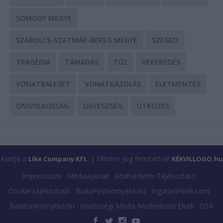
SOMOGY MEGYE
SZABOLCS-SZATMÁR-BEREG MEGYE
SZEGED
TRAGÉDIA
TÁMADÁS
TŰZ
VEREKEDÉS
VONATBALESET
VONATGÁZOLÁS
ÉLETMENTÉS
ÖNGYILKOSSÁG
ÜGYÉSZSÉG
ÜTKÖZÉS
Kiadja a
| Minden jog fenntartva!
Like Company Kft.
KÉKVILLOGO.hu
Impresszum
Médiaajánlat
Adatvédelmi Tájékoztató
Cookie tájékoztató
BudaPestkörnyéke.hu
IngatlanHírek.com
BalatonKörnyéke.hu
Közösségi Média Moderációs Elvek
DSA