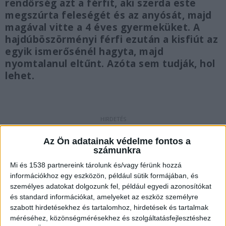
rendőrség azt a férfit, aki szerda este
megszúrta feleségét és az anyósát, majd
magával vitte a 4 éves gyermeküket. A
hajdúböszörményi férfi ezután a kisfiút az
egyik ismerősénél hagyta, majd
nyomtalanul eltűnt. Azóta sem tudják, hol
lehet.
A felesége meghalt
Az Ön adatainak védelme fontos a
számunkra
A férfi 32 éves párja, K. Leila életét vesztette, a
nő 55 éves édesanyja viszont a szerencsének
Mi és 1538 partnereink tárolunk és/vagy férünk hozzá
információkhoz egy eszközön, például sütik formájában, és
köszönhetően túlélte az incidenst. A brutális
személyes adatokat dolgozunk fel, például egyedi azonosítókat
vérengzést végignézte a házaspár kisebbik
és standard információkat, amelyeket az eszköz személyre
szabott hirdetésekhez és tartalomhoz, hirdetések és tartalmak
gyermeke, a négyesztendős Kornél is, akit a
méréséhez, közönségmérésekhez és szolgáltatásfejlesztéshez