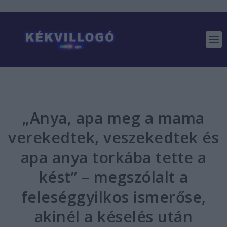
„Anya, apa meg a mama
verekedtek, veszekedtek és
apa anya torkába tette a
kést” – megszólalt a
feleséggyilkos ismerőse,
akinél a késelés után