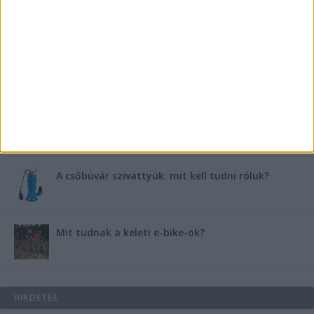
Miért fáj gyakrabban a nők csípője? – A válasz a
medencében rejlik
B-vitamin komplex és folsav: szükséged van rá?
Energiát függetlenül: szigetüzemű megoldások
A csőbúvár szivattyúk: mit kell tudni róluk?
Mit tudnak a keleti e-bike-ok?
HIRDETÉS