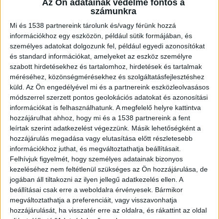
Az Ön adatainak védelme fontos a
számunkra
Mi és 1538 partnereink tárolunk és/vagy férünk hozzá
információkhoz egy eszközön, például sütik formájában, és
személyes adatokat dolgozunk fel, például egyedi azonosítókat
Féltékenységi jelentett rendezett
és standard információkat, amelyeket az eszköz személyre
A 40 éves férfi 2012 óta élt élettársi kapcsolatban
szabott hirdetésekhez és tartalomhoz, hirdetések és tartalmak
méréséhez, közönségmérésekhez és szolgáltatásfejlesztéshez
párjával, és két közös gyermekük is született.
küld.
Az Ön engedélyével mi és a partnereink eszközleolvasásos
2020 után azonban a pár kapcsolata kezdett
módszerrel szerzett pontos geolokációs adatokat és azonosítási
információkat is felhasználhatunk. A megfelelő helyre kattintva
megromlani, melynek fő oka a vádlott nagyfokú
hozzájárulhat ahhoz, hogy mi és a 1538 partnereink a fent
féltékenysége volt. A férfi követte párját a
leírtak szerint adatkezelést végezzünk. Másik lehetőségként a
hozzájárulás megadása vagy elutasítása előtt részletesebb
munkahelyére, ellenőrizte a telefonját, és egyre
információkhoz juthat, és megváltoztathatja beállításait.
gyakrabban sértegette, szidalmazta őt a
Felhívjuk figyelmét, hogy személyes adatainak bizonyos
gyermekek előtt.
kezeléséhez nem feltétlenül szükséges az Ön hozzájárulása, de
jogában áll tiltakozni az ilyen jellegű adatkezelés ellen. A
beállításai csak erre a weboldalra érvényesek. Bármikor
megváltoztathatja a preferenciáit, vagy visszavonhatja
hozzájárulását, ha visszatér erre az oldalra, és rákattint az oldal