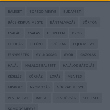
BALESET
BORSOD MEGYE
BUDAPEST
BÁCS-KISKUN MEGYE
BÁNTALMAZÁS
BÖRTÖN
CSALÁD
CSALÁS
DEBRECEN
DROG
ELFOGÁS
ELTŰNT
ERŐSZAK
FEJÉR MEGYE
FENYEGETÉS
GYILKOSSÁG
GYŐR
GÁZOLÁS
HALÁL
HALÁLOS BALESET
HALÁLOS GÁZOLÁS
KÉSELÉS
KÓRHÁZ
LOPÁS
MENTÉS
MISKOLC
NYOMOZÁS
NÓGRÁD MEGYE
PEST MEGYE
RABLÁS
RENDŐRSÉG
SEGÍTSÉG
SOMOGY MEGYE