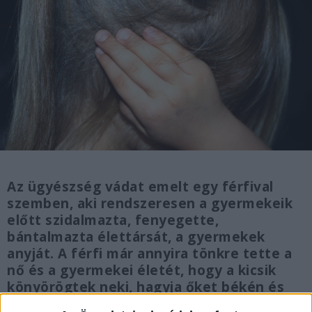
Az ügyészség vádat emelt egy férfival
szemben, aki rendszeresen a gyermekeik
előtt szidalmazta, fenyegette,
bántalmazta élettársát, a gyermekek
anyját. A férfi már annyira tönkre tette a
nő és a gyermekei életét, hogy a kicsik
könyörögtek neki, hagyja őket békén és
tűnjön el az életükből.