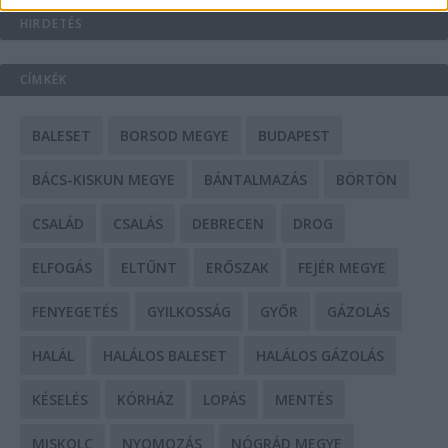
HIRDETÉS
CÍMKÉK
BALESET
BORSOD MEGYE
BUDAPEST
BÁCS-KISKUN MEGYE
BÁNTALMAZÁS
BÖRTÖN
CSALÁD
CSALÁS
DEBRECEN
DROG
ELFOGÁS
ELTŰNT
ERŐSZAK
FEJÉR MEGYE
FENYEGETÉS
GYILKOSSÁG
GYŐR
GÁZOLÁS
HALÁL
HALÁLOS BALESET
HALÁLOS GÁZOLÁS
KÉSELÉS
KÓRHÁZ
LOPÁS
MENTÉS
MISKOLC
NYOMOZÁS
NÓGRÁD MEGYE