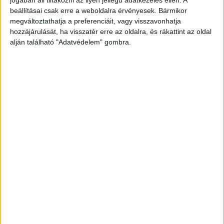
követnek minket.
beállításai csak erre a weboldalra érvényesek. Bármikor
megváltoztathatja a preferenciáit, vagy visszavonhatja
hozzájárulását, ha visszatér erre az oldalra, és rákattint az oldal
alján található "Adatvédelem" gombra.
Harmadszori szökés
A Maine Coon macska 2022 tavaszán két