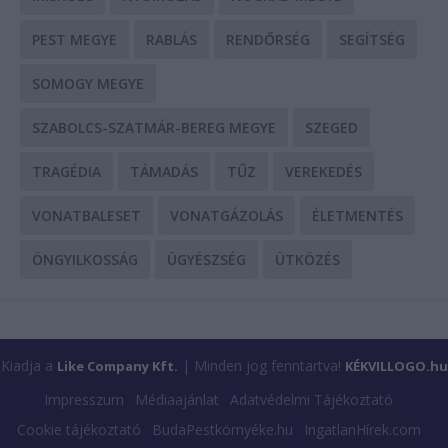
PEST MEGYE
RABLÁS
RENDŐRSÉG
SEGÍTSÉG
SOMOGY MEGYE
SZABOLCS-SZATMÁR-BEREG MEGYE
SZEGED
TRAGÉDIA
TÁMADÁS
TŰZ
VEREKEDÉS
VONATBALESET
VONATGÁZOLÁS
ÉLETMENTÉS
ÖNGYILKOSSÁG
ÜGYÉSZSÉG
ÜTKÖZÉS
Kiadja a
| Minden jog fenntartva!
Like Company Kft.
KÉKVILLOGO.hu
Impresszum
Médiaajánlat
Adatvédelmi Tájékoztató
Cookie tájékoztató
BudaPestkörnyéke.hu
IngatlanHírek.com