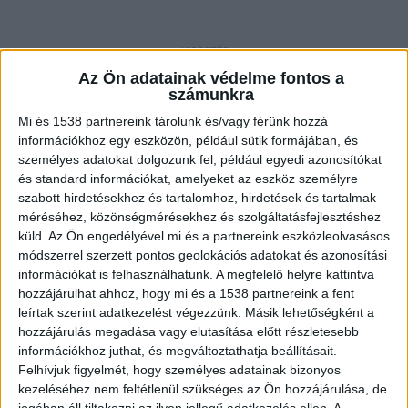
Ismerős volt a tolvaj
Az Ön adatainak védelme fontos a
számunkra
Az Érdi Járási Ügyészség vádirata szerint egy Pest
Mi és 1538 partnereink tárolunk és/vagy férünk hozzá
vármegyei férfi – aki egy állatmentő egyesület
információkhoz egy eszközön, például sütik formájában, és
személyes adatokat dolgozunk fel, például egyedi azonosítókat
vezetőjeként tevékenykedett – kihasználta, hogy
és standard információkat, amelyeket az eszköz személyre
évek óta ismerte a sértettet. A tulajdonos még
szabott hirdetésekhez és tartalomhoz, hirdetések és tartalmak
2021 júniusában vásárolt Oroszországból egy
méréséhez, közönségmérésekhez és szolgáltatásfejlesztéshez
küld.
Az Ön engedélyével mi és a partnereink eszközleolvasásos
különleges, Maine Coon fajtájú macskát. Ezek az
módszerrel szerzett pontos geolokációs adatokat és azonosítási
állatok nemcsak méretükről híresek, hanem az
információkat is felhasználhatunk. A megfelelő helyre kattintva
hozzájárulhat ahhoz, hogy mi és a 1538 partnereink a fent
áruk is kiemelkedő: a vádirat szerint a konkrét
leírtak szerint adatkezelést végezzünk. Másik lehetőségként a
példány több százezer forintba került.
A
hozzájárulás megadása vagy elutasítása előtt részletesebb
információkhoz juthat, és megváltoztathatja beállításait.
Kékvillogó legfrissebb híreit ide kattintva éred el!
Felhívjuk figyelmét, hogy személyes adatainak bizonyos
A Facebookon már 342 ezernél is többen
kezeléséhez nem feltétlenül szükséges az Ön hozzájárulása, de
jogában áll tiltakozni az ilyen jellegű adatkezelés ellen. A