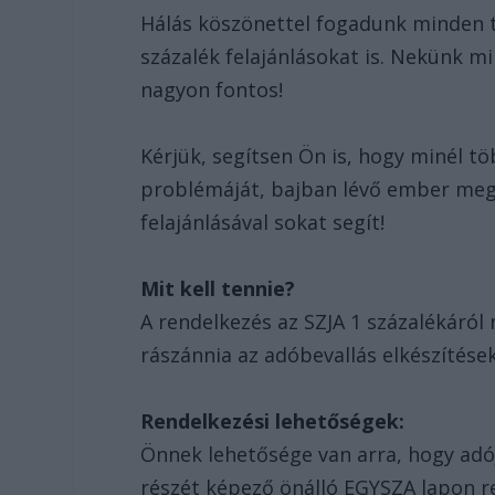
Hálás köszönettel fogadunk minden t
százalék felajánlásokat is. Nekünk 
nagyon fontos!
Kérjük, segítsen Ön is, hogy minél t
problémáját, bajban lévő ember megm
felajánlásával sokat segít!
Mit kell tennie?
A rendelkezés az SZJA 1 százalékáról
rászánnia az adóbevallás elkészítése
Rendelkezési lehetőségek:
Önnek lehetősége van arra, hogy adój
részét képező önálló EGYSZA lapon re