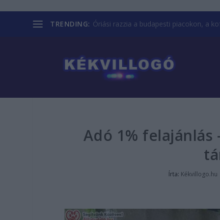
TRENDING:
Óriási razzia a budapesti piacokon, a kofá
Adó 1% felajánlás 
t
Írta:
Kékvillogo.hu