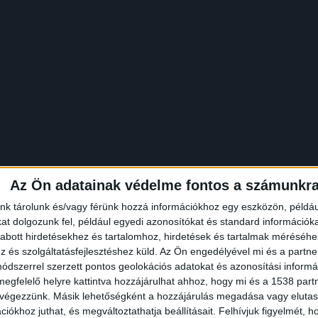
Az Ön adatainak védelme fontos a számunkr
nk tárolunk és/vagy férünk hozzá információkhoz egy eszközön, példáu
t dolgozunk fel, például egyedi azonosítókat és standard információk
abott hirdetésekhez és tartalomhoz, hirdetések és tartalmak méréséhe
hez az adó 1 százalék támogatás nagyban
és szolgáltatásfejlesztéshez küld.
Az Ön engedélyével mi és a partne
dszerrel szerzett pontos geolokációs adatokat és azonosítási informác
megfelelő helyre kattintva hozzájárulhat ahhoz, hogy mi és a 1538 partne
tási támogatással (évente többszáz állat gazdáját
 végezzünk. Másik lehetőségként a hozzájárulás megadása vagy elutasí
és újabb kóborrá váló állatok),
iókhoz juthat, és megváltoztathatja beállításait.
Felhívjuk figyelmét, 