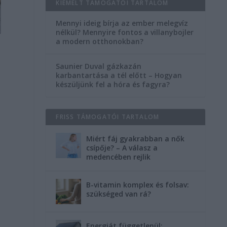
KIEMELT TÁMOGATÓI TARTALOM
Mennyi ideig bírja az ember melegvíz
nélkül? Mennyire fontos a villanybojler
a modern otthonokban?
Saunier Duval gázkazán
karbantartása a tél előtt – Hogyan
készüljünk fel a hóra és fagyra?
FRISS TÁMOGATÓI TARTALOM
Miért fáj gyakrabban a nők
csípője? – A válasz a
medencében rejlik
B-vitamin komplex és folsav:
szükséged van rá?
Energiát függetlenül: