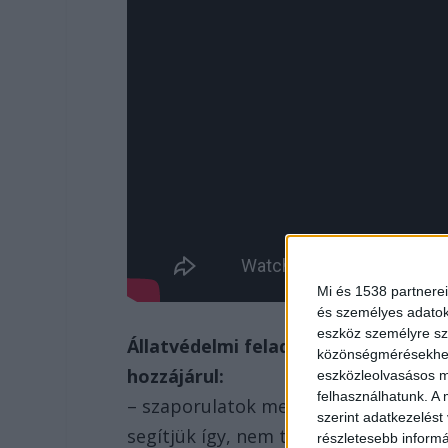
Mi és 1538 partnerei
és személyes adatoka
eszköz személyre sz
Állatvédelmi feladatkörök, melyek
közönségmérésekhez 
hozzájárul:
eszközleolvasásos mó
felhasználhatunk. A 
– szaporulatok megelőzése ivartalaní
szerint adatkezelést
segítjük így, nem termelődnek újabb 
részletesebb informác