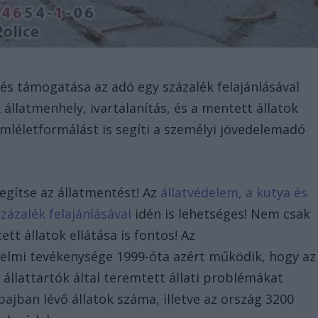
tés támogatása az adó egy százalék felajánlásával
állatmenhely, ivartalanítás, és a mentett állatok
zemléletformálást is segíti a személyi jövedelemadó
egítse az állatmentést! Az
állatvédelem, a kutya és
ázalék felajánlásával
idén is lehetséges! Nem csak
ett állatok ellátása is fontos! Az
delmi tevékenysége 1999-óta azért működik, hogy az
n állattartók által teremtett állati problémákat
ajban lévő állatok száma, illetve az ország 3200