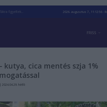
kra figyeltek...
2026. augusztus 7., 11:12:57
- I
FRISS
– kutya, cica mentés szja 1%
ámogatással
|
2024.04.29. hétfő