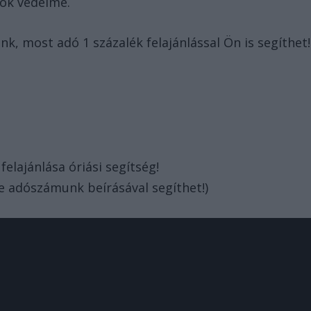
tok védelme.
nk, most adó 1 százalék felajánlással Ön is segíthet!
elajánlása óriási segítség!
e adószámunk beírásával segíthet!)