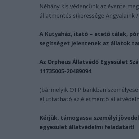
Néhány kis védencünk az évente megm
állatmentés sikeressége Angyalaink /
A Kutyaház, itató – etető tálak, p
segítséget jelentenek az állatok ta
Az Orpheus Állatvédő Egyesület Sz
11735005-20489094
(bármelyik OTP bankban személyesen l
eljuttatható az életmentő állatvéde
Kérjük, támogassa személyi jövede
egyesület állatvédelmi feladatait!