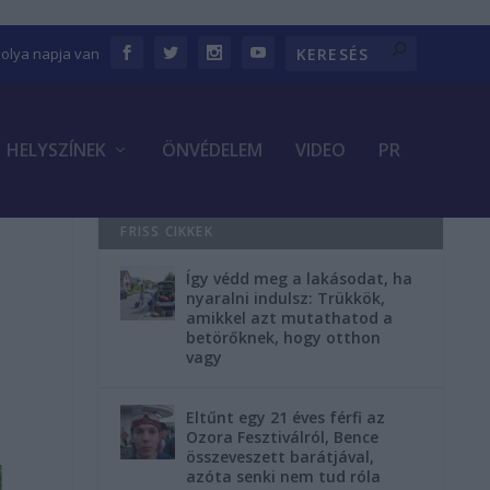
bolya napja van
HELYSZÍNEK
ÖNVÉDELEM
VIDEO
PR
FRISS CIKKEK
Így védd meg a lakásodat, ha
nyaralni indulsz: Trükkök,
amikkel azt mutathatod a
betörőknek, hogy otthon
vagy
Eltűnt egy 21 éves férfi az
Ozora Fesztiválról, Bence
összeveszett barátjával,
azóta senki nem tud róla