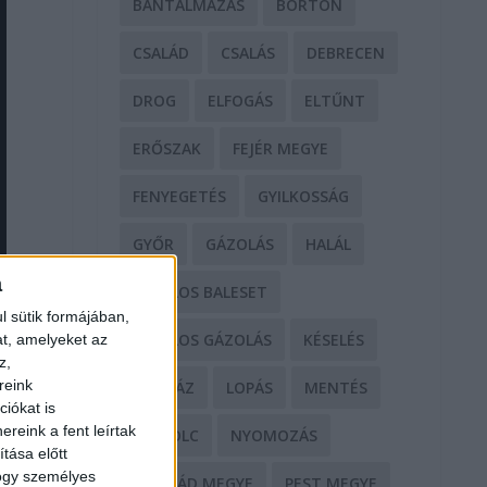
BÁNTALMAZÁS
BÖRTÖN
CSALÁD
CSALÁS
DEBRECEN
DROG
ELFOGÁS
ELTŰNT
ERŐSZAK
FEJÉR MEGYE
FENYEGETÉS
GYILKOSSÁG
GYŐR
GÁZOLÁS
HALÁL
a
HALÁLOS BALESET
l sütik formájában,
HALÁLOS GÁZOLÁS
KÉSELÉS
at, amelyeket az
z,
reink
KÓRHÁZ
LOPÁS
MENTÉS
iókat is
reink a fent leírtak
MISKOLC
NYOMOZÁS
tása előtt
hogy személyes
NÓGRÁD MEGYE
PEST MEGYE