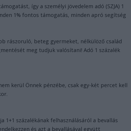
ámogatást, így a személyi jövedelem adó (SZJA) 1
minden 1% fontos támogatás, minden apró segítség
öbb rászoruló, beteg gyermeket, nélkülöző család
entését meg tudjuk valósítani! Adó 1 százalék
 nem kerül Önnek pénzébe, csak egy-két percet kell
kor.
a 1+1 százalékának felhasználásáról a bevallás
ndelkezzen és azt a bevallásával együtt