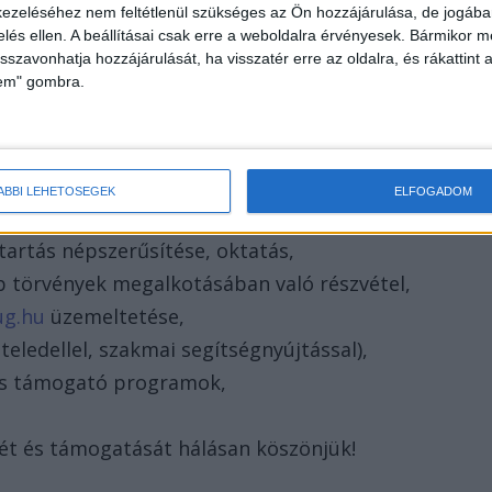
ezeléséhez nem feltétlenül szükséges az Ön hozzájárulása, de jogában 
l, bajban lévő kutyákat és cicákat mentő lakosság
zelés ellen. A beállításai csak erre a weboldalra érvényesek. Bármikor m
isszavonhatja hozzájárulását, ha visszatér erre az oldalra, és rákattint a
u
üzemeltetése,
lem" gombra.
ala,
kbefogadók felkutatása (gyepmesteri telepekről
ÁBBI LEHETŐSÉGEK
ELFOGADOM
mesteri telepek felszámolásáért,
tartás népszerűsítése, oktatás,
b törvények megalkotásában való részvétel,
ug.hu
üzemeltetése,
teledellel, szakmai segítségnyújtással),
lis támogató programok,
mét és támogatását hálásan köszönjük!