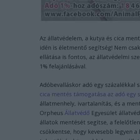
Az állatvédelem, a kutya és cica men
idén is életmentő segítség! Nem csak 
ellátása is fontos, az állatvédelmi s
1% felajánlásával.
Adóbevalláskor adó egy százalékkal s
cica mentés támogatása az adó egy sz
állatmenhely, ivartalanítás, és a ment
Orpheus
Állatvédő
Egyesület állatvé
állatok mentését segítse, a felelőtle
csökkentse, hogy kevesebb legyen a b