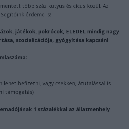
entett több száz kutyus és cicus közül. Az
 Segítőink érdeme is!
órázok, játékok, pokrócok, ELEDEL mindig nagy
rtása, szocializációja, gyógyítása kapcsán!
ámlaszáma:
ehet befizetni, vagy csekken, átutalással is
lmi támogatás)
lemadójának 1 százalékkal az állatmenhely