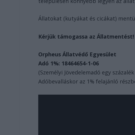
településén könnyebb legyen az álla
Állatokat (kutyákat és cicákat) mentü
Kérjük támogassa az Állatmentést!
Orpheus Állatvédő Egyesület
Adó 1%: 18464654-1-06
(Személyi Jövedelemadó egy százalék f
Adóbevalláskor az 1% felajánló részb