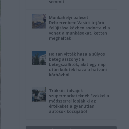
semmit
Munkahelyi baleset
Debrecenben: Vasúti átjáró
felújítása közben sodorta el a
vonat a munkásokat, ketten
meghaltak
Holtan vitták haza a súlyos
beteg asszonyt a
betegszállítók, akit egy nap
után küldtek haza a hatvani
kórházból
Trükkös tolvajok
szupermarketeknél: Ezekkel a
módszerrel lopják ki az
értékeket a gyanútlan
autósok kocsijából