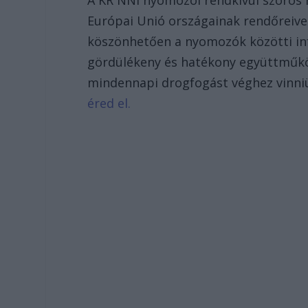
Európai Unió országainak rendőreive
köszönhetően a nyomozók közötti in
gördülékeny és hatékony együttműk
mindennapi drogfogást véghez vinni
éred el.