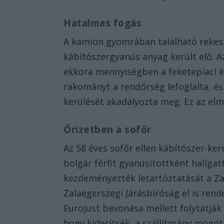
Hatalmas fogás
A kamion gyomrában található rekes
kábítószergyanús anyag került elő. 
ekkora mennyiségben a feketepiaci ér
rakományt a rendőrség lefoglalta, és
kerülését akadályozta meg. Ez az el
Őrizetben a sofőr
Az 58 éves sofőr ellen kábítószer-ker
bolgár férfit gyanúsítottként hallgat
kezdeményezték letartóztatását a Z
Zalaegerszegi Járásbíróság el is ren
Eurojust bevonása mellett folytatj
hogy kiderítsék, a szállítmány mögött 