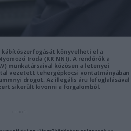
kábítószerfogását könyvelheti el a
Nyomozó Iroda (KR NNI). A rendőrök a
V) munkatársaival közösen a letenyei
által vezetett tehergépkocsi vontatmányában
ammnyi drogot. Az illegális áru lefoglalásával
zert sikerült kivonni a forgalomból.
s nemzetközi együttműködésben dolgoznak az