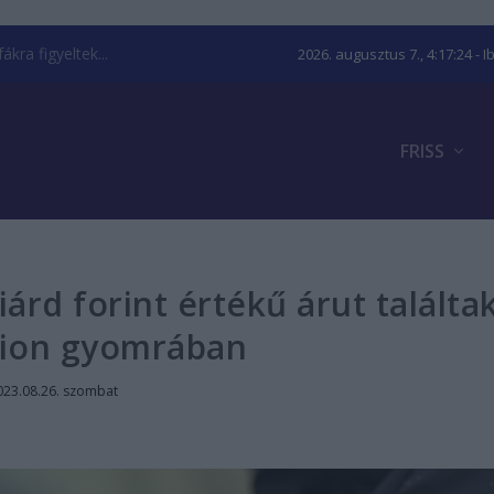
kra figyeltek...
2026. augusztus 7., 4:17:25
- I
FRISS
iárd forint értékű árut találta
ion gyomrában
023.08.26. szombat