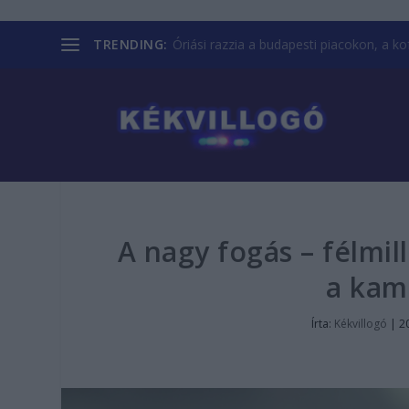
TRENDING:
Óriási razzia a budapesti piacokon, a kofá
A nagy fogás – félmill
a kam
Írta:
Kékvillogó
|
2