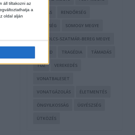
áll tiltakozni az
egváltoztathatja a
RABLÁS
RENDŐRSÉG
z oldal alján
SEGÍTSÉG
SOMOGY MEGYE
SZABOLCS-SZATMÁR-BEREG MEGYE
SZEGED
TRAGÉDIA
TÁMADÁS
TŰZ
VEREKEDÉS
VONATBALESET
VONATGÁZOLÁS
ÉLETMENTÉS
ÖNGYILKOSSÁG
ÜGYÉSZSÉG
ÜTKÖZÉS