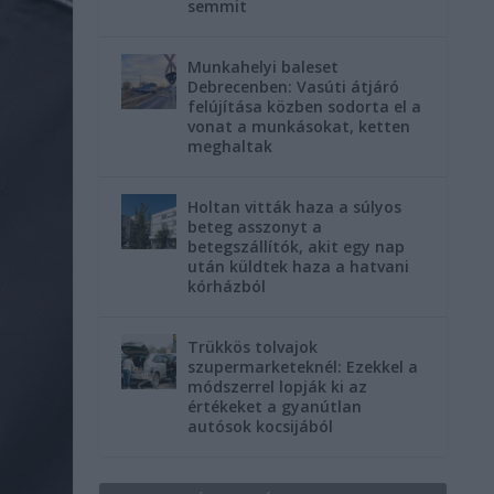
semmit
Munkahelyi baleset
Debrecenben: Vasúti átjáró
felújítása közben sodorta el a
vonat a munkásokat, ketten
meghaltak
Holtan vitták haza a súlyos
beteg asszonyt a
betegszállítók, akit egy nap
után küldtek haza a hatvani
kórházból
Trükkös tolvajok
szupermarketeknél: Ezekkel a
módszerrel lopják ki az
értékeket a gyanútlan
autósok kocsijából