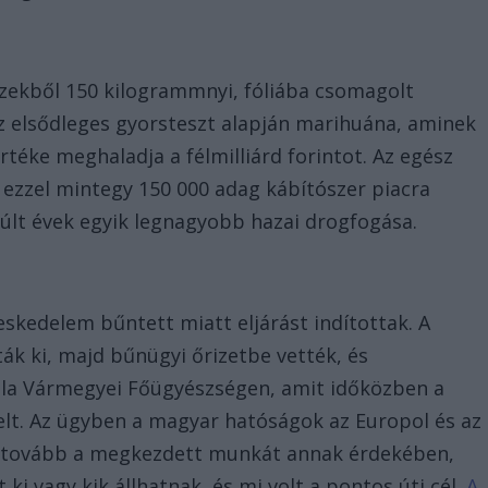
zekből 150 kilogrammnyi, fóliába csomagolt
Az elsődleges gyorsteszt alapján marihuána, aminek
téke meghaladja a félmilliárd forintot. Az egész
 ezzel mintegy 150 000 adag kábítószer piacra
múlt évek egyik legnagyobb hazai drogfogása.
eskedelem bűntett miatt eljárást indítottak. A
ták ki, majd bűnügyi őrizetbe vették, és
ala Vármegyei Főügyészségen, amit időközben a
delt. Az ügyben a magyar hatóságok az Europol és az
ák tovább a megkezdett munkát annak érdekében,
ki vagy kik állhatnak, és mi volt a pontos úti cél.
A