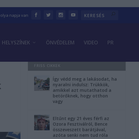
bolya napja van
HELYSZÍNEK
ÖNVÉDELEM
VIDEO
PR
FRISS CIKKEK
Így védd meg a lakásodat, ha
k
nyaralni indulsz: Trükkök,
amikkel azt mutathatod a
betörőknek, hogy otthon
vagy
Eltűnt egy 21 éves férfi az
Ozora Fesztiválról, Bence
összeveszett barátjával,
azóta senki nem tud róla