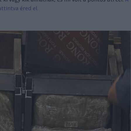
ttintva éred el.