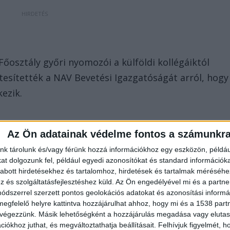
őosztály győri nyomozói a külföldi kollégáiktól
rtesítették a NAV Bevetési Igazgatóságát arról, hogy
ezik.
Az Ön adatainak védelme fontos a számunkr
nk tárolunk és/vagy férünk hozzá információkhoz egy eszközön, példáu
t dolgozunk fel, például egyedi azonosítókat és standard információk
abott hirdetésekhez és tartalomhoz, hirdetések és tartalmak méréséhe
t az illegális rakománnyal teli gépkocsi
és szolgáltatásfejlesztéshez küld.
Az Ön engedélyével mi és a partne
al jutott át Olaszországba, ahonnan Szlovénián
dszerrel szerzett pontos geolokációs adatokat és azonosítási informác
megfelelő helyre kattintva hozzájárulhat ahhoz, hogy mi és a 1538 partne
 végezzünk. Másik lehetőségként a hozzájárulás megadása vagy elutasí
iókhoz juthat, és megváltoztathatja beállításait.
Felhívjuk figyelmét, 