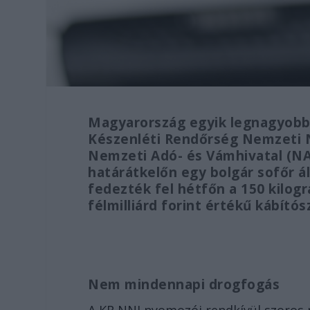
Magyarország egyik legnagyobb 
Készenléti Rendőrség Nemzeti 
Nemzeti Adó- és Vámhivatal (NA
határátkelőn egy bolgár sofőr 
fedezték fel hétfőn a 150 kilogr
félmilliárd forint értékű kábítós
Nem mindennapi drogfogás
A KR NNI nyomozói rendkívül szoro