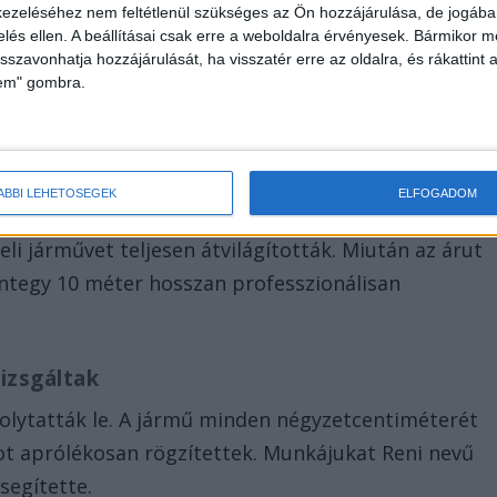
ezeléséhez nem feltétlenül szükséges az Ön hozzájárulása, de jogában 
zelés ellen. A beállításai csak erre a weboldalra érvényesek. Bármikor m
e azonnal akcióba lendültek, és az M7-es
isszavonhatja hozzájárulását, ha visszatér erre az oldalra, és rákattint a
elvényt Harley nevű cigaretta- és kábítószer-kereső
lem" gombra.
 átvizsgálták. A kutya azonnal jelzett.
ÁBBI LEHETŐSÉGEK
ELFOGADOM
platóját, és abból kábítószergyanús anyag
eli járművet teljesen átvilágították. Miután az árut
integy 10 méter hosszan professzionálisan
izsgáltak
folytatták le. A jármű minden négyzetcentiméterét
t aprólékosan rögzítettek. Munkájukat Reni nevű
segítette.