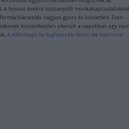
l. A hosszú évekre visszanyúló munkakapcsolatokna
formációáramlás nagyon gyors és közvetlen. Ezen
ödésnek köszönhetően sikerült a napokban egy ne
ük.
A Kékvillogó.hu legfrissebb híreit ide kattintva