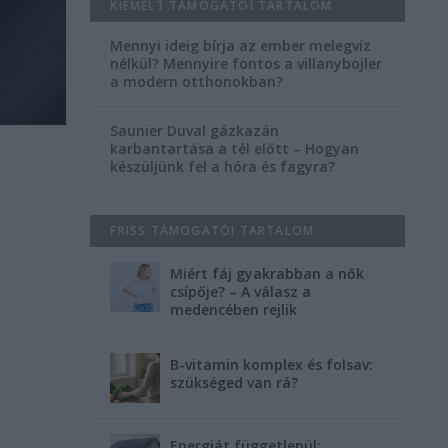
KIEMELT TÁMOGATÓI TARTALOM
Mennyi ideig bírja az ember melegvíz
nélkül? Mennyire fontos a villanybojler
a modern otthonokban?
Saunier Duval gázkazán
karbantartása a tél előtt – Hogyan
készüljünk fel a hóra és fagyra?
FRISS TÁMOGATÓI TARTALOM
Miért fáj gyakrabban a nők
csípője? – A válasz a
medencében rejlik
B-vitamin komplex és folsav:
szükséged van rá?
Energiát függetlenül: