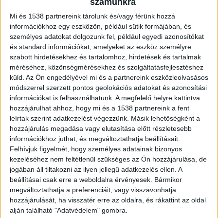
tanyáján.
számunkra
Mi és 1538 partnereink tárolunk és/vagy férünk hozzá
információkhoz egy eszközön, például sütik formájában, és
személyes adatokat dolgozunk fel, például egyedi azonosítókat
és standard információkat, amelyeket az eszköz személyre
Autót látott a tanyáján
szabott hirdetésekhez és tartalomhoz, hirdetések és tartalmak
méréséhez, közönségmérésekhez és szolgáltatásfejlesztéshez
A szokásos sötétségtől eltérően azt látta, hogy
küld.
Az Ön engedélyével mi és a partnereink eszközleolvasásos
egy autó közelít a portája felé a dűlőúton.
módszerrel szerzett pontos geolokációs adatokat és azonosítási
információkat is felhasználhatunk. A megfelelő helyre kattintva
Amikor egy másik kamera képére kapcsolt, a
hozzájárulhat ahhoz, hogy mi és a 1538 partnereink a fent
jármű már a kapu előtt állt, és abból éppen
leírtak szerint adatkezelést végezzünk. Másik lehetőségként a
hozzájárulás megadása vagy elutasítása előtt részletesebb
három ismeretlen szállt ki.
A Kékvillogó
információkhoz juthat, és megváltoztathatja beállításait.
legfrissebb híreit ide kattintva éred el! A
Felhívjuk figyelmét, hogy személyes adatainak bizonyos
kezeléséhez nem feltétlenül szükséges az Ön hozzájárulása, de
Facebookon már 341 ezernél is többen követnek
jogában áll tiltakozni az ilyen jellegű adatkezelés ellen. A
minket.
beállításai csak erre a weboldalra érvényesek. Bármikor
megváltoztathatja a preferenciáit, vagy visszavonhatja
hozzájárulását, ha visszatér erre az oldalra, és rákattint az oldal
alján található "Adatvédelem" gombra.