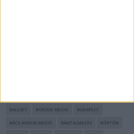
A csőbúvár szivattyúk: mit kell tudni róluk?
Mit tudnak a keleti e-bike-ok?
HIRDETÉS
CÍMKÉK
BALESET
BORSOD MEGYE
BUDAPEST
BÁCS-KISKUN MEGYE
BÁNTALMAZÁS
BÖRTÖN