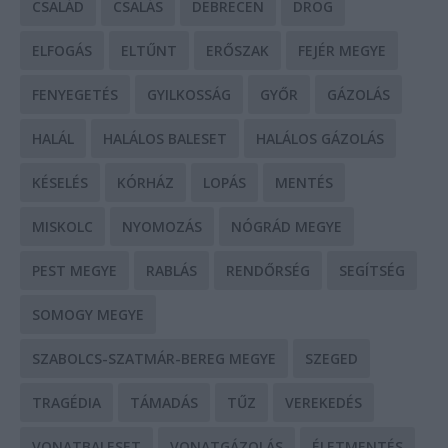
CSALÁD
CSALÁS
DEBRECEN
DROG
ELFOGÁS
ELTŰNT
ERŐSZAK
FEJÉR MEGYE
FENYEGETÉS
GYILKOSSÁG
GYŐR
GÁZOLÁS
HALÁL
HALÁLOS BALESET
HALÁLOS GÁZOLÁS
KÉSELÉS
KÓRHÁZ
LOPÁS
MENTÉS
MISKOLC
NYOMOZÁS
NÓGRÁD MEGYE
PEST MEGYE
RABLÁS
RENDŐRSÉG
SEGÍTSÉG
SOMOGY MEGYE
SZABOLCS-SZATMÁR-BEREG MEGYE
SZEGED
TRAGÉDIA
TÁMADÁS
TŰZ
VEREKEDÉS
VONATBALESET
VONATGÁZOLÁS
ÉLETMENTÉS