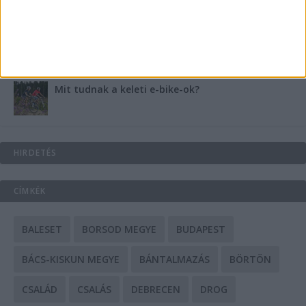
A csőbúvár szivattyúk: mit kell tudni róluk?
Mit tudnak a keleti e-bike-ok?
HIRDETÉS
CÍMKÉK
BALESET
BORSOD MEGYE
BUDAPEST
BÁCS-KISKUN MEGYE
BÁNTALMAZÁS
BÖRTÖN
CSALÁD
CSALÁS
DEBRECEN
DROG