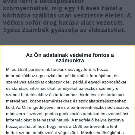
éves férfi a becsapódáskor
szörnyethaltak, míg egy 18 éves fiatal a
kórházba szállítás után vesztette életét. A
vétkes sofőr drog hatása alatt vezetett.
Egész Zsámbék gyászolja az áldozatokat.
Az Ön adatainak védelme fontos a
számunkra
Baleset Tatabányán
Mi és 1538 partnereink tárolunk és/vagy férünk hozzá
A brutális baleset január 9-én, csütörtökön kora
információkhoz egy eszközön, például sütik formájában, és
személyes adatokat dolgozunk fel, például egyedi azonosítókat
este történt Tatabányánál. A karambolt okozó
és standard információkat, amelyeket az eszköz személyre
Mercedes sofőrje egy 29 éves férfi volt, aki a
szabott hirdetésekhez és tartalomhoz, hirdetések és tartalmak
méréséhez, közönségmérésekhez és szolgáltatásfejlesztéshez
hírek szerint kábítószer hatása alatt vezetett,
küld.
Az Ön engedélyével mi és a partnereink eszközleolvasásos
míg a vétlen Fordban utazó elhunytak
módszerrel szerzett pontos geolokációs adatokat és azonosítási
zsámbékiak voltak, és az ottani tánccsoport
információkat is felhasználhatunk. A megfelelő helyre kattintva
hozzájárulhat ahhoz, hogy mi és a 1538 partnereink a fent
megbecsült tagjainak számítottak.
A Kékvillogó
leírtak szerint adatkezelést végezzünk. Másik lehetőségként a