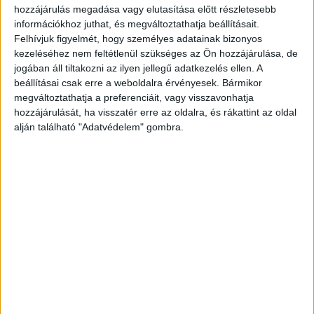
legfrissebb híreit ide kattintva éred el! A
hozzájárulás megadása vagy elutasítása előtt részletesebb
információkhoz juthat, és megváltoztathatja beállításait.
Facebookon már 341 ezernél is többen követnek
Felhívjuk figyelmét, hogy személyes adatainak bizonyos
minket.
kezeléséhez nem feltétlenül szükséges az Ön hozzájárulása, de
jogában áll tiltakozni az ilyen jellegű adatkezelés ellen. A
beállításai csak erre a weboldalra érvényesek. Bármikor
megváltoztathatja a preferenciáit, vagy visszavonhatja
hozzájárulását, ha visszatér erre az oldalra, és rákattint az oldal
alján található "Adatvédelem" gombra.