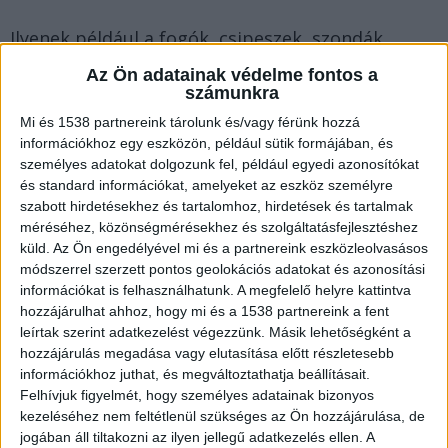
Ilyenek például a fogók, csipeszek, szondák,
tükrök, spatulák és még sok más műszer, eszköz
Az Ön adatainak védelme fontos a
számunkra
és tartozék.
Mi és 1538 partnereink tárolunk és/vagy férünk hozzá
információkhoz egy eszközön, például sütik formájában, és
A fogászati kézi műszerek jelentősége
személyes adatokat dolgozunk fel, például egyedi azonosítókat
és standard információkat, amelyeket az eszköz személyre
szabott hirdetésekhez és tartalomhoz, hirdetések és tartalmak
Bár tény, hogy minden, a fogászati praxisban
méréséhez, közönségmérésekhez és szolgáltatásfejlesztéshez
használt eszköz fontos a kezelések elvégzése
küld.
Az Ön engedélyével mi és a partnereink eszközleolvasásos
módszerrel szerzett pontos geolokációs adatokat és azonosítási
szempontjából, a fogászati kézi műszerekre ez
információkat is felhasználhatunk. A megfelelő helyre kattintva
hatványozottan igaz. A
fogaszatiaruhaz.hu által
hozzájárulhat ahhoz, hogy mi és a 1538 partnereink a fent
forgalmazott termékek
köre nagyon széles, így
leírtak szerint adatkezelést végezzünk. Másik lehetőségként a
hozzájárulás megadása vagy elutasítása előtt részletesebb
Ön fogorvosként mindent megtalálhat itt, amire
információkhoz juthat, és megváltoztathatja beállításait.
csak a kezelések során szüksége lehet.
Felhívjuk figyelmét, hogy személyes adatainak bizonyos
kezeléséhez nem feltétlenül szükséges az Ön hozzájárulása, de
jogában áll tiltakozni az ilyen jellegű adatkezelés ellen. A