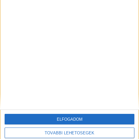
Több mint 20 európai ország vesz részt ilyenkor
az akcióban és tízezer rendőr – írja
a Roadpol.eu oldal.
A Kékvillogó legfrissebb híreit
ide kattintva éred el! A Facebookon már 341
ezernél is többen követnek minket.
Kiemelt kép: illusztráció
ELFOGADOM
MEGOSZTÁS:
TOVÁBBI LEHETŐSÉGEK