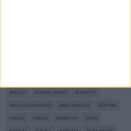
A csőbúvár szivattyúk: mit kell tudni róluk?
Mit tudnak a keleti e-bike-ok?
HIRDETÉS
CÍMKÉK
BALESET
BORSOD MEGYE
BUDAPEST
BÁCS-KISKUN MEGYE
BÁNTALMAZÁS
BÖRTÖN
CSALÁD
CSALÁS
DEBRECEN
DROG
ELFOGÁS
ELTŰNT
ERŐSZAK
FEJÉR MEGYE