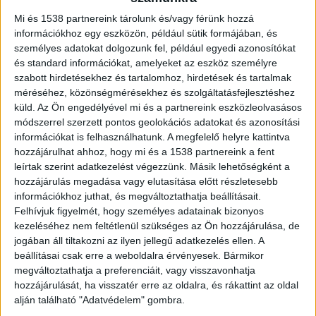
szervezett
kampányhoz Magyarország is
Mi és 1538 partnereink tárolunk és/vagy férünk hozzá
csatlakozott – a cél továbbra is a
információkhoz egy eszközön, például sütik formájában, és
gyorshajtások visszaszorítása.
személyes adatokat dolgozunk fel, például egyedi azonosítókat
és standard információkat, amelyeket az eszköz személyre
szabott hirdetésekhez és tartalomhoz, hirdetések és tartalmak
méréséhez, közönségmérésekhez és szolgáltatásfejlesztéshez
küld.
Az Ön engedélyével mi és a partnereink eszközleolvasásos
Ellenőrzési pontok
módszerrel szerzett pontos geolokációs adatokat és azonosítási
információkat is felhasználhatunk. A megfelelő helyre kattintva
Az ellenőrzési pontokat részben a lakossági
hozzájárulhat ahhoz, hogy mi és a 1538 partnereink a fent
leírtak szerint adatkezelést végezzünk. Másik lehetőségként a
javaslatok alapján jelölték ki, figyelembe véve a
hozzájárulás megadása vagy elutasítása előtt részletesebb
helyi forgalmi viszonyokat és a
információkhoz juthat, és megváltoztathatja beállításait.
Felhívjuk figyelmét, hogy személyes adatainak bizonyos
közlekedésbiztonsági szakértők elemzéseit is. A
kezeléséhez nem feltétlenül szükséges az Ön hozzájárulása, de
Speedmarathon akció pontos, megyénkénti
jogában áll tiltakozni az ilyen jellegű adatkezelés ellen. A
helyszínlistáját a rendőrség honlapján tették
beállításai csak erre a weboldalra érvényesek. Bármikor
megváltoztathatja a preferenciáit, vagy visszavonhatja
közzé.
A Kékvillogó legfrissebb híreit ide
hozzájárulását, ha visszatér erre az oldalra, és rákattint az oldal
kattintva éred el! A Facebookon már 341 ezernél
alján található "Adatvédelem" gombra.