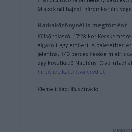
miskolci fővonalon néhány késő esti
Miskolcnál hajnali háromkor ért vége
Harkakötönynél is megtörtént
Külsőhalasról 17:28-kor Kecskemétre 
elgázolt egy embert. A balesetben é
jelentős, 140 perces késése miatt cs
egy következő Napfény IC-vel utazha
híreit ide kattintva éred el.
Kiemelt kép: illusztráció
MEGOSZT