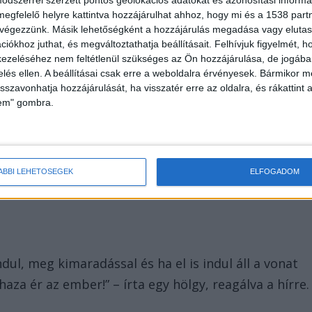
gállóhelyen megállt, Váctól 15-20 perces késéssel
megfelelő helyre kattintva hozzájárulhat ahhoz, hogy mi és a 1538 partne
 végezzünk. Másik lehetőségként a hozzájárulás megadása vagy elutasí
iókhoz juthat, és megváltoztathatja beállításait.
Felhívjuk figyelmét, 
ezeléséhez nem feltétlenül szükséges az Ön hozzájárulása, de jogában 
zelés ellen. A beállításai csak erre a weboldalra érvényesek. Bármikor m
isszavonhatja hozzájárulását, ha visszatér erre az oldalra, és rákattint a
lem" gombra.
óra körül fejezték be a hatósági intézkedést, az
jra zavartalan. A Budapest-Vác-Szob és a Budapest-
ÁBBI LEHETŐSÉGEK
ELFOGADOM
, késő estére állt helyre a menetrendszerű
ndul, meg kimaradással és ha el is indul áll a vonat
aza ér az ember!” – írta egy hölgy, reagálva a hírre.