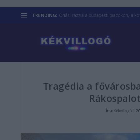
TRENDING:
Óriási razzia a budapesti piacokon, a kofá
Tragédia a fővárosba
Rákospalot
Írta:
Kékvillogó
|
20