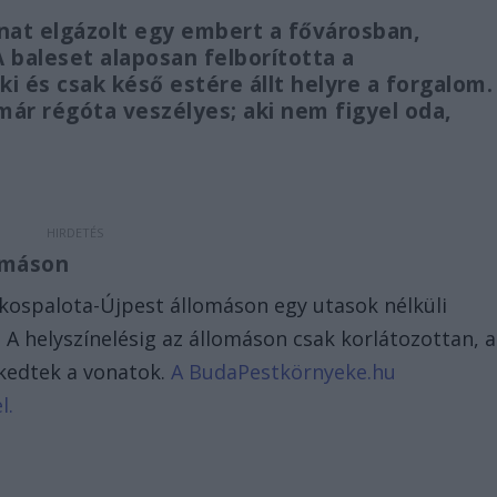
nat elgázolt egy embert a fővárosban,
 baleset alaposan felborította a
i és csak késő estére állt helyre a forgalom.
már régóta veszélyes; aki nem figyel oda,
omáson
ákospalota-Újpest állomáson egy utasok nélküli
 A helyszínelésig az állomáson csak korlátozottan, a
kedtek a vonatok.
A BudaPestkörnyeke.hu
l.