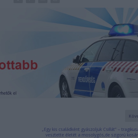
Köv
„Egy kis családként gyászoljuk Csillát” – tragikus
vesztette életét a mosolygós,de szigorú kosá