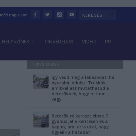
Emőd napja van
HELYSZÍNEK
ÖNVÉDELEM
VIDEO
PR
FRISS CIKKEK
Így védd meg a lakásodat, ha
nyaralni indulsz: Trükkök,
amikkel azt mutathatod a
betörőknek, hogy otthon
vagy
Betörők célkeresztjében: 7
gyanús jel a kerítésen és a
kapun, ami arra utal, hogy
figyelik a házadat