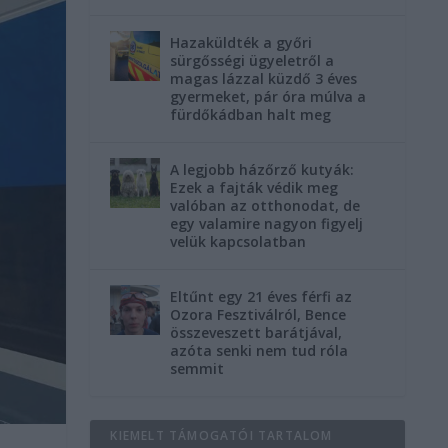
Hazaküldték a győri
sürgősségi ügyeletről a
magas lázzal küzdő 3 éves
gyermeket, pár óra múlva a
fürdőkádban halt meg
A legjobb házőrző kutyák:
Ezek a fajták védik meg
valóban az otthonodat, de
egy valamire nagyon figyelj
velük kapcsolatban
Eltűnt egy 21 éves férfi az
Ozora Fesztiválról, Bence
összeveszett barátjával,
azóta senki nem tud róla
semmit
KIEMELT TÁMOGATÓI TARTALOM