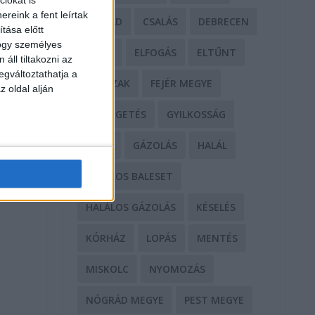
reink a fent leírtak
CSALÁD
CSALÁS
DEBRECEN
tása előtt
hogy személyes
DROG
ELFOGÁS
ELTŰNT
áll tiltakozni az
egváltoztathatja a
ERŐSZAK
FEJÉR MEGYE
z oldal alján
FENYEGETÉS
GYILKOSSÁG
GYŐR
GÁZOLÁS
HALÁL
HALÁLOS BALESET
HALÁLOS GÁZOLÁS
KÉSELÉS
KÓRHÁZ
LOPÁS
MENTÉS
MISKOLC
NYOMOZÁS
NÓGRÁD MEGYE
PEST MEGYE