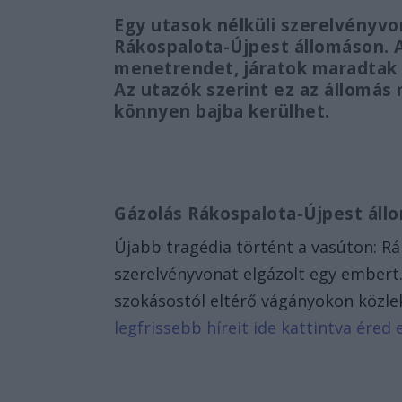
Egy utasok nélküli szerelvényvo
Rákospalota-Újpest állomáson. A
menetrendet, járatok maradtak k
Az utazók szerint ez az állomás 
könnyen bajba kerülhet.
Gázolás Rákospalota-Újpest áll
Újabb tragédia történt a vasúton: R
szerelvényvonat elgázolt egy embert.
szokásostól eltérő vágányokon közle
legfrissebb híreit ide kattintva éred e