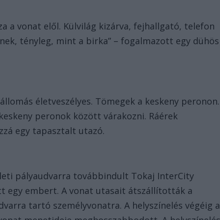
a vonat elől. Külvilág kizárva, fejhallgató, telefon
nek, tényleg, mint a birka” – fogalmazott egy dühös
állomás életveszélyes. Tömegek a keskeny peronon.
 keskeny peronok között várakozni. Ráérek
zá egy tapasztalt utazó.
leti pályaudvarra továbbindult Tokaj InterCity
 egy embert. A vonat utasait átszállították a
dvarra tartó személyvonatra. A helyszínelés végéig 