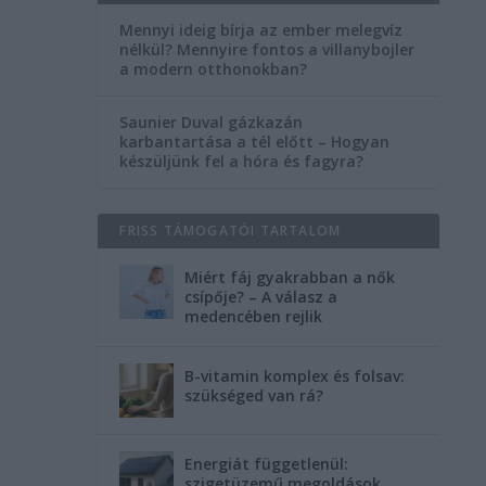
Mennyi ideig bírja az ember melegvíz
nélkül? Mennyire fontos a villanybojler
a modern otthonokban?
Saunier Duval gázkazán
karbantartása a tél előtt – Hogyan
készüljünk fel a hóra és fagyra?
FRISS TÁMOGATÓI TARTALOM
Miért fáj gyakrabban a nők
csípője? – A válasz a
medencében rejlik
B-vitamin komplex és folsav:
szükséged van rá?
Energiát függetlenül:
szigetüzemű megoldások