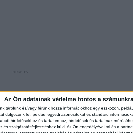
Az Ön adatainak védelme fontos a számunkr
zóknak 10-20 perces késésekre kellett számítaniuk, a
 Budapest és Vác között S70-es vonatként
nk tárolunk és/vagy férünk hozzá információkhoz egy eszközön, példáu
t dolgozunk fel, például egyedi azonosítókat és standard információk
n állomáson és megállóhelyen megálltak. A Nyugati
abott hirdetésekhez és tartalomhoz, hirdetések és tartalmak méréséhe
ó G70-es vonat (2318) Vácig S70-es vonatként (2428)
és szolgáltatásfejlesztéshez küld.
Az Ön engedélyével mi és a partne
dszerrel szerzett pontos geolokációs adatokat és azonosítási informác