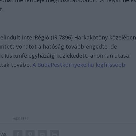
 vonat menetideje meghosszabbodott. A helyszínelé
t.
elindult InterRégió (IR 7896) Harkakötöny közelébe
rintett vonatot a hatóság tovább engedte, de
ak Kiskunfélegyházáig közlekedett, ahonnan utasai
ttak tovább.
A BudaPestkörnyeke.hu legfrissebb
ÁS: