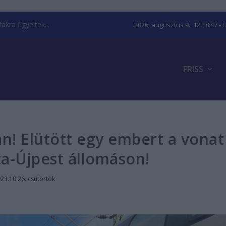
kra figyeltek...
2026. augusztus 9., 12:18:48
- 
FRISS
n! Elütött egy embert a vonat
a-Újpest állomáson!
23.10.26. csütörtök