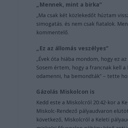
„Mennek, mint a birka”
„Ma csak két közlekedőt húztam vissza 
simogatás. és nem csak fiatalok. Men
kommentelő.
„Ez az állomás veszélyes”
„Évek óta hiába mondom, hogy ez az 
Sosem értem, hogy a francnak kell a
odamenni, ha bemondták” – tette hoz
Gázolás Miskolcon is
Kedd este a Miskolcról 20:42-kor a Ke
Miskolc-Rendező pályaudvaron elütött
következő, Miskolcról a Keleti pályau