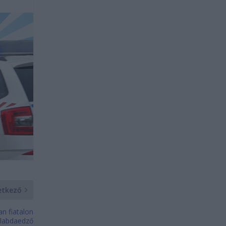
etkező
an fiatalon
rlabdaedző