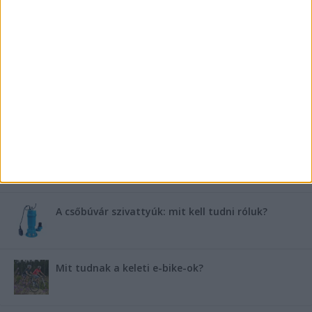
FRISS TÁMOGATÓI TARTALOM
Miért fáj gyakrabban a nők csípője? – A válasz a
medencében rejlik
B-vitamin komplex és folsav: szükséged van rá?
Energiát függetlenül: szigetüzemű megoldások
A csőbúvár szivattyúk: mit kell tudni róluk?
Mit tudnak a keleti e-bike-ok?