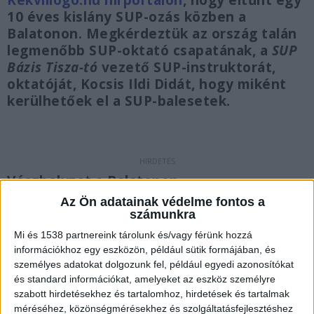
Kékvillogó.hu hírportálon
, hogy eltűnt egy
10 éves kislány SUP-ozás közben a
Balatonon. Megkérdeztük az ország talán
legmenőbb SUP-oktató csapatának, a
SUP
Bázis Tisza-tó
vezető SUP-instruktorát,
oktatóját, Kocsis Ildi Didát, hogy miként
kerülhetőek el a SUP-balesetek.
Vészhelyzet a Balatonon
Az Ön adatainak védelme fontos a
Egy 10 éves kislány életét mentette meg
számunkra
Balatonföldvár egyik körzeti megbízottja. A
Mi és 1538 partnereink tárolunk és/vagy férünk hozzá
kislány SUP deszkán ment be a vízbe, majd
információkhoz egy eszközön, például sütik formájában, és
személyes adatokat dolgozunk fel, például egyedi azonosítókat
sodródni kezdett. Szülei nem találták sehol,
és standard információkat, amelyeket az eszköz személyre
ezután jelezték a rendőröknek, hogy baj van. „A
szabott hirdetésekhez és tartalomhoz, hirdetések és tartalmak
méréséhez, közönségmérésekhez és szolgáltatásfejlesztéshez
kislány Balatonföldvár felé sodródott a