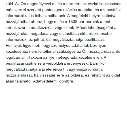
küld.
Az Ön engedélyével mi és a partnereink eszközleolvasásos
deszkával, láthatóan teljesen rémült és kimerült
módszerrel szerzett pontos geolokációs adatokat és azonosítási
volt” – mondta tegnap a rendőr, aki azonnal
információkat is felhasználhatunk. A megfelelő helyre kattintva
hozzájárulhat ahhoz, hogy mi és a 1538 partnereink a fent
kisegítette gyermeket a vízből, és a szolgálati
leírtak szerint adatkezelést végezzünk. Másik lehetőségként a
autóval az aggódó szüleihez vitte, majd
hozzájárulás megadása vagy elutasítása előtt részletesebb
információkhoz juthat, és megváltoztathatja beállításait.
épségben átadta nekik.
A Kékvillogó.hu
Felhívjuk figyelmét, hogy személyes adatainak bizonyos
legfrissebb híreit ide kattintva éred el!
kezeléséhez nem feltétlenül szükséges az Ön hozzájárulása, de
jogában áll tiltakozni az ilyen jellegű adatkezelés ellen. A
beállításai csak erre a weboldalra érvényesek. Bármikor
megváltoztathatja a preferenciáit, vagy visszavonhatja
hozzájárulását, ha visszatér erre az oldalra, és rákattint az oldal
alján található "Adatvédelem" gombra.