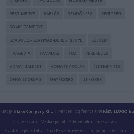
MISKOLC
NYOMOZÁS
NÓGRÁD MEGYE
PEST MEGYE
RABLÁS
RENDŐRSÉG
SEGÍTSÉG
SOMOGY MEGYE
SZABOLCS-SZATMÁR-BEREG MEGYE
SZEGED
TRAGÉDIA
TÁMADÁS
TŰZ
VEREKEDÉS
VONATBALESET
VONATGÁZOLÁS
ÉLETMENTÉS
ÖNGYILKOSSÁG
ÜGYÉSZSÉG
ÜTKÖZÉS
Kiadja a
| Minden jog fenntartva!
Like Company Kft.
KÉKVILLOGO.hu
Impresszum
Médiaajánlat
Adatvédelmi Tájékoztató
Cookie tájékoztató
BudaPestkörnyéke.hu
IngatlanHírek.com