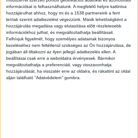
módszerrel szerzett pontos geolokációs adatokat és azonosítási
információkat is felhasználhatunk. A megfelelő helyre kattintva
hozzájárulhat ahhoz, hogy mi és a 1538 partnereink a fent
leírtak szerint adatkezelést végezzünk. Másik lehetőségként a
hozzájárulás megadása vagy elutasítása előtt részletesebb
információkhoz juthat, és megváltoztathatja beállításait.
Felhívjuk figyelmét, hogy személyes adatainak bizonyos
kezeléséhez nem feltétlenül szükséges az Ön hozzájárulása, de
jogában áll tiltakozni az ilyen jellegű adatkezelés ellen. A
beállításai csak erre a weboldalra érvényesek. Bármikor
megváltoztathatja a preferenciáit, vagy visszavonhatja
hozzájárulását, ha visszatér erre az oldalra, és rákattint az oldal
alján található "Adatvédelem" gombra.
Beszorult a sofőr
A Seatban kirobbantak a légzsákok, az ittas
sofőr nem sérült meg, de vérvételre kórházba