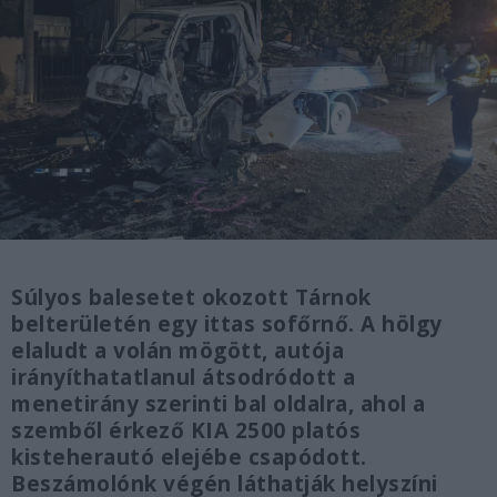
Súlyos balesetet okozott Tárnok
belterületén egy ittas sofőrnő. A hölgy
elaludt a volán mögött, autója
irányíthatatlanul átsodródott a
menetirány szerinti bal oldalra, ahol a
szemből érkező KIA 2500 platós
kisteherautó elejébe csapódott.
Beszámolónk végén láthatják helyszíni