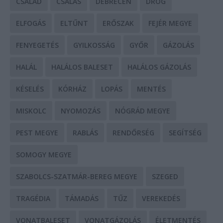
CSALÁD
CSALÁS
DEBRECEN
DROG
ELFOGÁS
ELTŰNT
ERŐSZAK
FEJÉR MEGYE
FENYEGETÉS
GYILKOSSÁG
GYŐR
GÁZOLÁS
HALÁL
HALÁLOS BALESET
HALÁLOS GÁZOLÁS
KÉSELÉS
KÓRHÁZ
LOPÁS
MENTÉS
MISKOLC
NYOMOZÁS
NÓGRÁD MEGYE
PEST MEGYE
RABLÁS
RENDŐRSÉG
SEGÍTSÉG
SOMOGY MEGYE
SZABOLCS-SZATMÁR-BEREG MEGYE
SZEGED
TRAGÉDIA
TÁMADÁS
TŰZ
VEREKEDÉS
VONATBALESET
VONATGÁZOLÁS
ÉLETMENTÉS