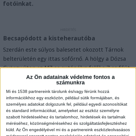
fotóinkat.
Becsapódott a kisteherautóba
Szerdán este súlyos balesetet okozott Tárnok
belterületén egy ittas sofőrnő. A hölgy a Dózsa
György úton az M7-es autópálya felől a 7-es főút
felé haladt a SEAT Terracoval, amikor az Arany
Az Ön adatainak védelme fontos a
számunkra
János utcánál elaludt a volán mögött. A SEAT
Mi és 1538 partnereink tárolunk és/vagy férünk hozzá
irányíthatatlanul átsodródott a menetirány
információkhoz egy eszközön, például sütik formájában, és
szerinti bal oldalra, ahol a szemből érkező KIA
személyes adatokat dolgozunk fel, például egyedi azonosítókat
és standard információkat, amelyeket az eszköz személyre
2500 platós kisteherautó elejébe csapódott.
A
szabott hirdetésekhez és tartalomhoz, hirdetések és tartalmak
Kékvillogó.hu legfrissebb híreit ide kattintva éred
méréséhez, közönségmérésekhez és szolgáltatásfejlesztéshez
küld.
Az Ön engedélyével mi és a partnereink eszközleolvasásos
el.