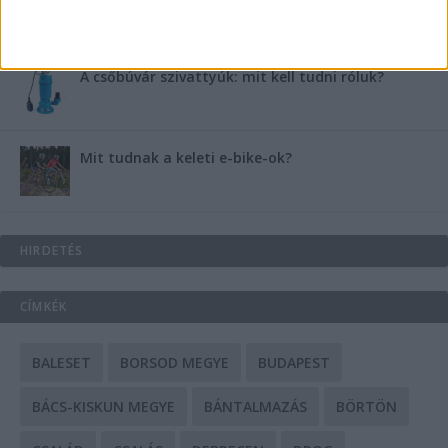
A csőbúvár szivattyúk: mit kell tudni róluk?
Mit tudnak a keleti e-bike-ok?
HIRDETÉS
CÍMKÉK
BALESET
BORSOD MEGYE
BUDAPEST
BÁCS-KISKUN MEGYE
BÁNTALMAZÁS
BÖRTÖN