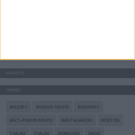
A csőbúvár szivattyúk: mit kell tudni róluk?
Mit tudnak a keleti e-bike-ok?
HIRDETÉS
CÍMKÉK
BALESET
BORSOD MEGYE
BUDAPEST
BÁCS-KISKUN MEGYE
BÁNTALMAZÁS
BÖRTÖN
CSALÁD
CSALÁS
DEBRECEN
DROG