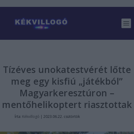
Tízéves unokatestvérét lőtte
meg egy kisfiú „játékból”
Magyarkeresztúron –
mentőhelikoptert riasztottak
Írta:
Kékvillogó
|
2023.06.22. csütörtök