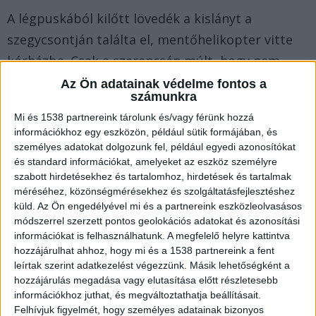
A légpuskából kilőtt lövedék a kislányt a
szegycsontján találta el, mentőhelikopter vitte
kórházba. Csak a szerencsén múlt, hogy nem
történt nagyobb baj.
A Kékvillogó.hu legfrissebb
Az Ön adatainak védelme fontos a
számunkra
híreit ide kattintva éred el!
Mi és 1538 partnereink tárolunk és/vagy férünk hozzá
információkhoz egy eszközön, például sütik formájában, és
személyes adatokat dolgozunk fel, például egyedi azonosítókat
és standard információkat, amelyeket az eszköz személyre
szabott hirdetésekhez és tartalomhoz, hirdetések és tartalmak
méréséhez, közönségmérésekhez és szolgáltatásfejlesztéshez
küld.
Az Ön engedélyével mi és a partnereink eszközleolvasásos
módszerrel szerzett pontos geolokációs adatokat és azonosítási
információkat is felhasználhatunk. A megfelelő helyre kattintva
hozzájárulhat ahhoz, hogy mi és a 1538 partnereink a fent
leírtak szerint adatkezelést végezzünk. Másik lehetőségként a
hozzájárulás megadása vagy elutasítása előtt részletesebb
információkhoz juthat, és megváltoztathatja beállításait.
Felhívjuk figyelmét, hogy személyes adatainak bizonyos