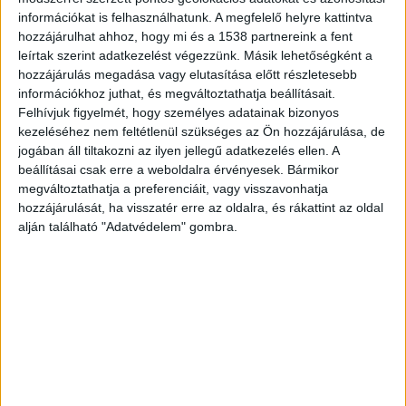
információkat is felhasználhatunk. A megfelelő helyre kattintva
hozzájárulhat ahhoz, hogy mi és a 1538 partnereink a fent
leírtak szerint adatkezelést végezzünk. Másik lehetőségként a
hozzájárulás megadása vagy elutasítása előtt részletesebb
információkhoz juthat, és megváltoztathatja beállításait.
Felhívjuk figyelmét, hogy személyes adatainak bizonyos
kezeléséhez nem feltétlenül szükséges az Ön hozzájárulása, de
jogában áll tiltakozni az ilyen jellegű adatkezelés ellen. A
beállításai csak erre a weboldalra érvényesek. Bármikor
megváltoztathatja a preferenciáit, vagy visszavonhatja
Tetten érték a férfit a szabadnapos
hozzájárulását, ha visszatér erre az oldalra, és rákattint az oldal
rendőrök
alján található "Adatvédelem" gombra.
Az eb gazdája éppen ököllel többször is
megütötte a kutyáját, számolt be róla Berecz
Richárd főhadnagy. A négylábút ezt követően a
nyakörvénél fogva felfelé húzta, közben a kutya
mellső lábai elemelkedtek a járdától. Éppen
kedvesével, Tóth Alexandra Döniz őrmesterrel