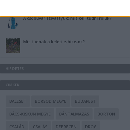
A csőbúvár szivattyúk: mit kell tudni róluk?
Mit tudnak a keleti e-bike-ok?
HIRDETÉS
CÍMKÉK
BALESET
BORSOD MEGYE
BUDAPEST
BÁCS-KISKUN MEGYE
BÁNTALMAZÁS
BÖRTÖN
CSALÁD
CSALÁS
DEBRECEN
DROG