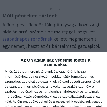
Múlt pénteken történt
A Budapesti Rendőr-főkapitányság a közösségi
oldalán arról számolt be ma reggel, hogy két
szabadnapos rendőrnek
kellett megmentenie
egy németjuhászt az őt bántalmazó gazdájától.
Az idős férfi ellen állatkínzás a felhozott vád.
A
Kékvillogó.hu legfrissebb híreit ide kattintva éred
Az Ön adatainak védelme fontos a
számunkra
el.
Mi és 1538 partnereink tárolunk és/vagy férünk hozzá
információkhoz egy eszközön, például sütik formájában, és
személyes adatokat dolgozunk fel, például egyedi azonosítókat
és standard információkat, amelyeket az eszköz személyre
szabott hirdetésekhez és tartalomhoz, hirdetések és tartalmak
méréséhez, közönségmérésekhez és szolgáltatásfejlesztéshez
küld.
Az Ön engedélyével mi és a partnereink eszközleolvasásos
módszerrel szerzett pontos geolokációs adatokat és azonosítási