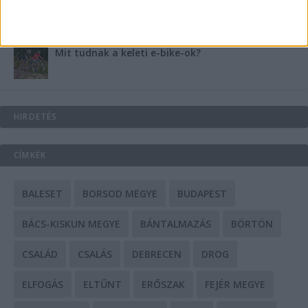
Mit tudnak a keleti e-bike-ok?
HIRDETÉS
CÍMKÉK
BALESET
BORSOD MEGYE
BUDAPEST
BÁCS-KISKUN MEGYE
BÁNTALMAZÁS
BÖRTÖN
CSALÁD
CSALÁS
DEBRECEN
DROG
ELFOGÁS
ELTŰNT
ERŐSZAK
FEJÉR MEGYE