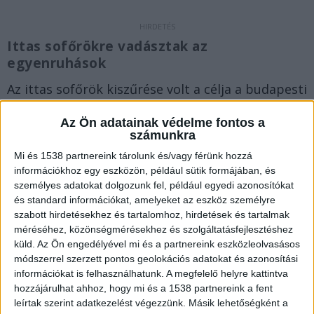
Ittas sofőrökre vadásztak az
egyenruhások
Az ittas sofőrök kiszűrése volt a célja a budapesti
rendőrök legújabb akciójának. Erre április 1-jén
Az Ön adatainak védelme fontos a
szombaton 17 órától került sor másnap 2 óráig,
számunkra
derül ki a rendőrség szerdai közleményéből.
A
Mi és 1538 partnereink tárolunk és/vagy férünk hozzá
információkhoz egy eszközön, például sütik formájában, és
BudaPestkörnyéke.hu legfrissebb híreit ide
személyes adatokat dolgozunk fel, például egyedi azonosítókat
kattintva éred el.
és standard információkat, amelyeket az eszköz személyre
szabott hirdetésekhez és tartalomhoz, hirdetések és tartalmak
méréséhez, közönségmérésekhez és szolgáltatásfejlesztéshez
küld.
Az Ön engedélyével mi és a partnereink eszközleolvasásos
módszerrel szerzett pontos geolokációs adatokat és azonosítási
információkat is felhasználhatunk. A megfelelő helyre kattintva
hozzájárulhat ahhoz, hogy mi és a 1538 partnereink a fent
leírtak szerint adatkezelést végezzünk. Másik lehetőségként a