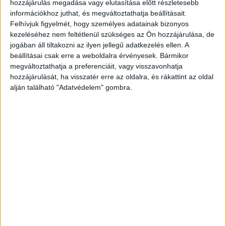
hozzájárulás megadása vagy elutasítása előtt részletesebb
információkhoz juthat, és megváltoztathatja beállításait.
Felhívjuk figyelmét, hogy személyes adatainak bizonyos
kezeléséhez nem feltétlenül szükséges az Ön hozzájárulása, de
jogában áll tiltakozni az ilyen jellegű adatkezelés ellen. A
beállításai csak erre a weboldalra érvényesek. Bármikor
megváltoztathatja a preferenciáit, vagy visszavonhatja
hozzájárulását, ha visszatér erre az oldalra, és rákattint az oldal
alján található "Adatvédelem" gombra.
Részletek az akcióról
A razziában a Budapesti Rendőr-főkapitányság
15. Kerületi Rendőrkapitányság munkatársai
vettek részt. Az ittas sofőrök kiszűrése
különösen fontos a közlekedés biztonságának
növelése szempontjából, hangsúlyozza a
közlemény.