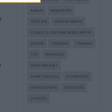
RABLÁS
RENDŐRSÉG
t
SEGÍTSÉG
SOMOGY MEGYE
SZABOLCS-SZATMÁR-BEREG MEGYE
SZEGED
TRAGÉDIA
TÁMADÁS
TŰZ
VEREKEDÉS
a
VONATBALESET
VONATGÁZOLÁS
ÉLETMENTÉS
ÖNGYILKOSSÁG
ÜGYÉSZSÉG
ÜTKÖZÉS