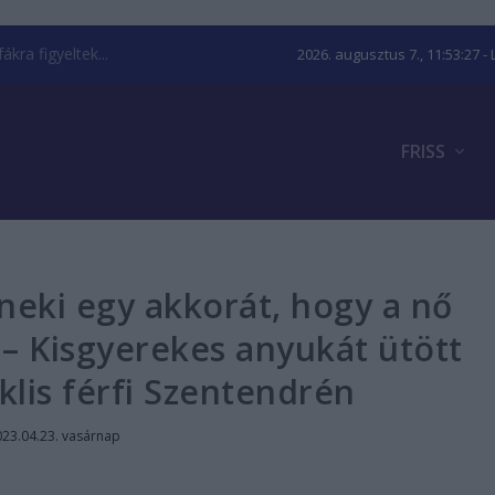
kra figyeltek...
2026. augusztus 7., 11:53:28
- 
FRISS
neki egy akkorát, hogy a nő
 – Kisgyerekes anyukát ütött
klis férfi Szentendrén
23.04.23. vasárnap