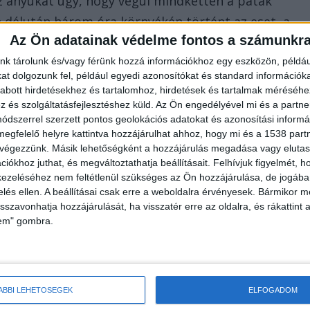
 anyukát úgy, hogy végül mindketten a patak
délután három óra környékén történt az eset, a
Az Ön adatainak védelme fontos a számunkr
ns egyik szemtanúját, aki megrázó dolgokat mesélt a
nk tárolunk és/vagy férünk hozzá információkhoz egy eszközön, példáu
t dolgozunk fel, például egyedi azonosítókat és standard információk
abott hirdetésekhez és tartalomhoz, hirdetések és tartalmak méréséhe
és szolgáltatásfejlesztéshez küld.
Az Ön engedélyével mi és a partne
dszerrel szerzett pontos geolokációs adatokat és azonosítási informác
megfelelő helyre kattintva hozzájárulhat ahhoz, hogy mi és a 1538 partne
 el
 végezzünk. Másik lehetőségként a hozzájárulás megadása vagy elutasí
iókhoz juthat, és megváltoztathatja beállításait.
Felhívjuk figyelmét, 
rüli biciklis, amikor odaért a családhoz, az egyik
ezeléséhez nem feltétlenül szükséges az Ön hozzájárulása, de jogában 
jszálon múlt, hogy nem ütötte el. Ez mind azért
zelés ellen. A beállításai csak erre a weboldalra érvényesek. Bármikor m
isszavonhatja hozzájárulását, ha visszatér erre az oldalra, és rákattint a
sított és nekik hátulról jött a kerékpáros.”
lem" gombra.
zni? Elüti a gyereket” – kezdte beszámolóját a
ÁBBI LEHETŐSÉGEK
ELFOGADOM
után következtek: