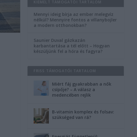
KIEMELT TÁMOGATÓI TARTALOM
Mennyi ideig bírja az ember melegvíz
nélkül? Mennyire fontos a villanybojler
a modern otthonokban?
Saunier Duval gázkazán
karbantartása a tél előtt – Hogyan
készüljünk fel a hóra és fagyra?
FRISS TÁMOGATÓI TARTALOM
Miért fáj gyakrabban a nők
csípője? – A válasz a
medencében rejlik
B-vitamin komplex és folsav:
szükséged van rá?
Energiát függetlenül: