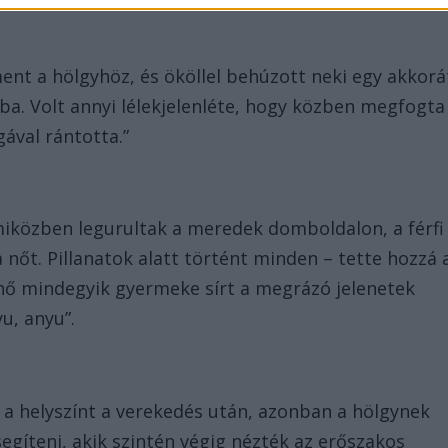
dament a hölgyhöz, és ököllel behúzott neki egy akkorá
kba. Volt annyi lélekjelenléte, hogy közben megfogta
gával rántotta.”
s miközben legurultak a meredek domboldalon, a férfi
őt. Pillanatok alatt történt minden – tette hozzá 
a nő mindegyik gyermeke sírt a megrázó jelenetek
u, anyu”.
ni a helyszínt a verekedés után, azonban a hölgynek
segíteni, akik szintén végig nézték az erőszakos