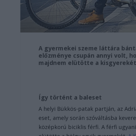
A gyermekei szeme láttára bánta
előzménye csupán annyi volt, ho
majdnem elütötte a kisgyerekét
Így történt a baleset
A helyi Bükkös-patak partján, az Adr
eset, amely során szóváltásba kevere
középkorú biciklis férfi. A férfi ugya