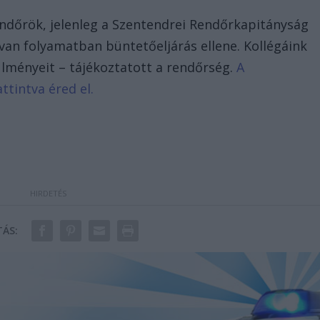
 rendőrök, jelenleg a Szentendrei Rendőrkapitányság
van folyamatban büntetőeljárás ellene. Kollégáink
rülményeit – tájékoztatott a rendőrség.
A
ttintva éred el.
ÁS: