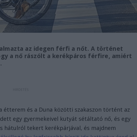
lmazta az idegen férfi a nőt. A történet
gy a nő rászólt a kerékpáros férfire, amiért
.
ia étterem és a Duna közötti szakaszon történt az
dett egy gyermekeivel kutyát sétáltató nő, és egy
nis hátulról tekert kerékpárjával, és majdnem