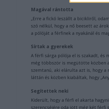
Magával rántotta
„Erre a fickó leszállt a bicikliről, o
szó nélkül, hogy a nő beesett az áro
a pólóját a férfinek a nyakánál és ma
Sírtak a gyerekek
A férfi sárga pólója el is szakadt, é
még többször is megütötte közben a n
szemtanú, aki elárulta azt is, hogy 
láttán és közben kiabáltak, hogy „Any
Segítettek neki
Kiderült, hogy a férfi el akarta hagy
szerencséjére oda jött még két férfi 