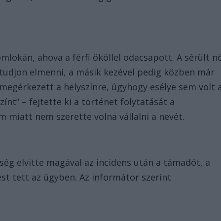
mlokán, ahova a férfi ököllel odacsapott. A sérült n
ne tudjon elmenni, a másik kezével pedig közben már
s megérkezett a helyszínre, úgyhogy esélye sem volt 
nt” – fejtette ki a történet folytatását a
lem miatt nem szerette volna vállalni a nevét.
ség elvitte magával az incidens után a támadót, a
st tett az ügyben. Az informátor szerint