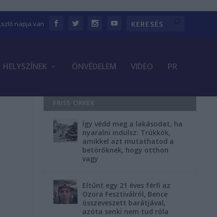
Lszló napja van
HELYSZÍNEK
ÖNVÉDELEM
VIDEO
PR
FRISS CIKKEK
Így védd meg a lakásodat, ha
nyaralni indulsz: Trükkök,
amikkel azt mutathatod a
betörőknek, hogy otthon
vagy
Eltűnt egy 21 éves férfi az
Ozora Fesztiválról, Bence
összeveszett barátjával,
azóta senki nem tud róla