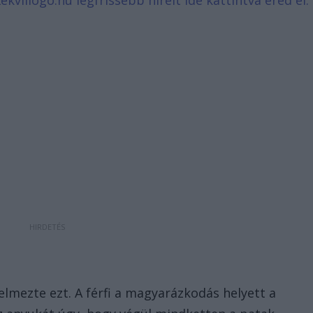
ékvillogó.hu legfrissebb híreit ide kattintva éred el.
lmezte ezt. A férfi a magyarázkodás helyett a