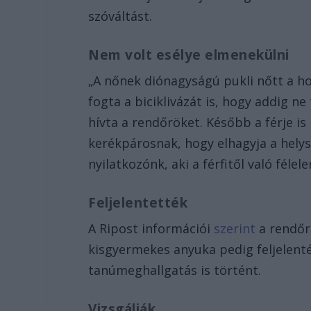
szóváltást.
Nem volt esélye elmenekülni
„A nőnek diónagyságú pukli nőtt a ho
fogta a biciklivázát is, hogy addig 
hívta a rendőröket. Később a férje i
kerékpárosnak, hogy elhagyja a helyszí
nyilatkozónk, aki a férfitől való féle
Feljelentették
A Ripost információi
szerint
a rendőr
kisgyermekes anyuka pedig feljelenté
tanúmeghallgatás is történt.
Vizsgálják