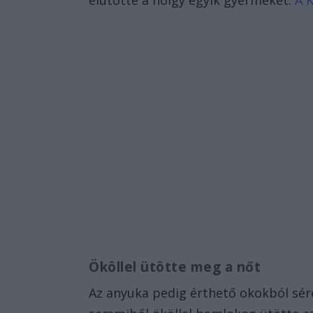
elütötte a hölgy egyik gyermekét.
A K
Ököllel ütötte meg a nőt
Az anyuka pedig érthető okokból sére