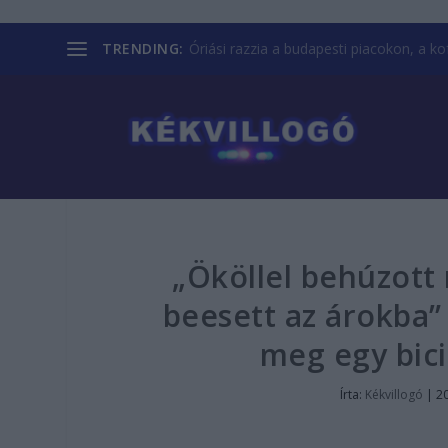
TRENDING:
Óriási razzia a budapesti piacokon, a kofá
„Ököllel behúzott 
beesett az árokba”
meg egy bici
Írta:
Kékvillogó
|
20