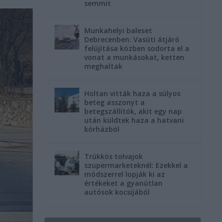
semmit
Munkahelyi baleset
Debrecenben: Vasúti átjáró
felújítása közben sodorta el a
vonat a munkásokat, ketten
meghaltak
Holtan vitták haza a súlyos
beteg asszonyt a
betegszállítók, akit egy nap
után küldtek haza a hatvani
kórházból
Trükkös tolvajok
szupermarketeknél: Ezekkel a
módszerrel lopják ki az
értékeket a gyanútlan
autósok kocsijából