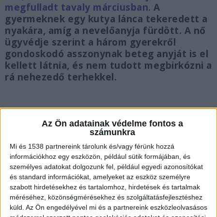
megfulladt tavaly márciusban.
A
gyermeknek egy kutya lánca tekeredett a
nyakára, amíg a nevelőanyja fürdött. A nő
ügyvédje szerint a három gyerekről
gondoskodó asszonynak beteg anyját is el
kellett látnia, és nem tudott megbirkózni a
rá nehezedő terhekkel.
Az Ön adatainak védelme fontos a
Felakasztotta magát
számunkra
Mi és 1538 partnereink tárolunk és/vagy férünk hozzá
Aznap, mikor Gertrúd éppen elbúcsúzott
információkhoz egy eszközön, például sütik formájában, és
gyógyíthatatlan, végstádiumú betegségben
személyes adatokat dolgozunk fel, például egyedi azonosítókat
és standard információkat, amelyeket az eszköz személyre
szenvedő, haldokló édesanyjától a kórházban, az
szabott hirdetésekhez és tartalomhoz, hirdetések és tartalmak
ötéves nevelt gyermeke, Benjámin egy szörnyű
méréséhez, közönségmérésekhez és szolgáltatásfejlesztéshez
baleset következtében egy lánccal felakasztotta
küld.
Az Ön engedélyével mi és a partnereink eszközleolvasásos