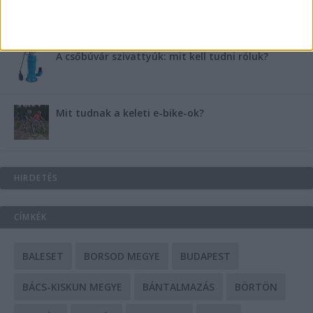
A csőbúvár szivattyúk: mit kell tudni róluk?
Mit tudnak a keleti e-bike-ok?
HIRDETÉS
CÍMKÉK
BALESET
BORSOD MEGYE
BUDAPEST
BÁCS-KISKUN MEGYE
BÁNTALMAZÁS
BÖRTÖN