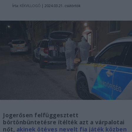
Írta:
KÉKVILLOGÓ
|
2024.03.21. csütörtök
Jogerősen felfüggesztett
börtönbüntetésre ítélték azt a várpalotai
nőt,
akinek ötéves nevelt fia játék közben