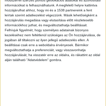
módszerrel szerzett pontos geolokációs adatokat és azonosítási
magát az emeletes ágyra. Az ötvenhat esztendős
információkat is felhasználhatunk. A megfelelő helyre kattintva
nőt gondatlanságból elkövetett emberölés
hozzájárulhat ahhoz, hogy mi és a 1538 partnereink a fent
leírtak szerint adatkezelést végezzünk. Másik lehetőségként a
miatt másfél év felfüggesztett fogházbüntetésre
hozzájárulás megadása vagy elutasítása előtt részletesebb
ítélték a Veszprémi Törvényszéken.
A Kékvillogó
információkhoz juthat, és megváltoztathatja beállításait.
Felhívjuk figyelmét, hogy személyes adatainak bizonyos
legfrissebb híreit ide kattintva éred el! A
kezeléséhez nem feltétlenül szükséges az Ön hozzájárulása, de
Facebookon már 341 ezernél is többen követnek
jogában áll tiltakozni az ilyen jellegű adatkezelés ellen. A
minket.
beállításai csak erre a weboldalra érvényesek. Bármikor
megváltoztathatja a preferenciáit, vagy visszavonhatja
hozzájárulását, ha visszatér erre az oldalra, és rákattint az oldal
alján található "Adatvédelem" gombra.