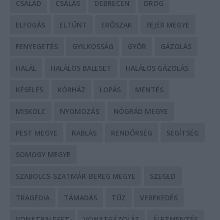
CSALÁD
CSALÁS
DEBRECEN
DROG
ELFOGÁS
ELTŰNT
ERŐSZAK
FEJÉR MEGYE
FENYEGETÉS
GYILKOSSÁG
GYŐR
GÁZOLÁS
HALÁL
HALÁLOS BALESET
HALÁLOS GÁZOLÁS
KÉSELÉS
KÓRHÁZ
LOPÁS
MENTÉS
MISKOLC
NYOMOZÁS
NÓGRÁD MEGYE
PEST MEGYE
RABLÁS
RENDŐRSÉG
SEGÍTSÉG
SOMOGY MEGYE
SZABOLCS-SZATMÁR-BEREG MEGYE
SZEGED
TRAGÉDIA
TÁMADÁS
TŰZ
VEREKEDÉS
VONATBALESET
VONATGÁZOLÁS
ÉLETMENTÉS