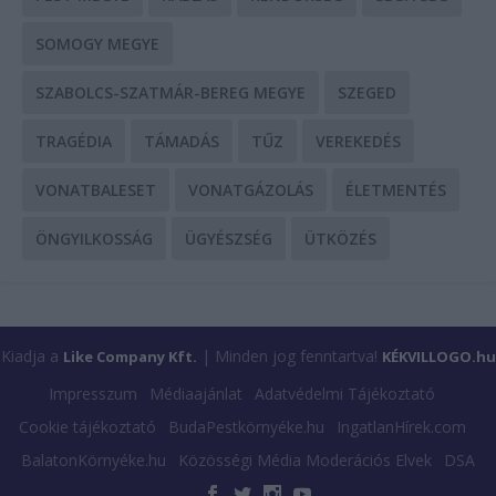
SOMOGY MEGYE
SZABOLCS-SZATMÁR-BEREG MEGYE
SZEGED
TRAGÉDIA
TÁMADÁS
TŰZ
VEREKEDÉS
VONATBALESET
VONATGÁZOLÁS
ÉLETMENTÉS
ÖNGYILKOSSÁG
ÜGYÉSZSÉG
ÜTKÖZÉS
Kiadja a
| Minden jog fenntartva!
Like Company Kft.
KÉKVILLOGO.hu
Impresszum
Médiaajánlat
Adatvédelmi Tájékoztató
Cookie tájékoztató
BudaPestkörnyéke.hu
IngatlanHírek.com
BalatonKörnyéke.hu
Közösségi Média Moderációs Elvek
DSA