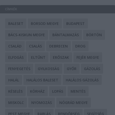
CÍMKÉK
BALESET
BORSOD MEGYE
BUDAPEST
BÁCS-KISKUN MEGYE
BÁNTALMAZÁS
BÖRTÖN
CSALÁD
CSALÁS
DEBRECEN
DROG
ELFOGÁS
ELTŰNT
ERŐSZAK
FEJÉR MEGYE
FENYEGETÉS
GYILKOSSÁG
GYŐR
GÁZOLÁS
HALÁL
HALÁLOS BALESET
HALÁLOS GÁZOLÁS
KÉSELÉS
KÓRHÁZ
LOPÁS
MENTÉS
MISKOLC
NYOMOZÁS
NÓGRÁD MEGYE
PEST MEGYE
RABLÁS
RENDŐRSÉG
SEGÍTSÉG