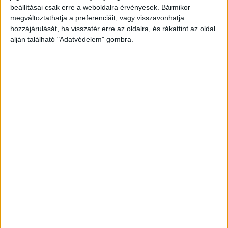
dolgoznak a Csolnoky Ferenc Kórházban
beállításai csak erre a weboldalra érvényesek. Bármikor
meghibásodott központi hűtőgép javításán. A
megváltoztathatja a preferenciáit, vagy visszavonhatja
hozzájárulását, ha visszatér erre az oldalra, és rákattint az oldal
hibafeltárás azonnal megkezdődött, és a
alján található "Adatvédelem" gombra.
sikertelen elsődleges elhárítás után az eseményt
haváriakezelésbe sorolták, rendkívüli
hibajavításként folytatták.
A Kékvillogó
legfrissebb híreit ide kattintva éred el! A
Facebookon már 341 ezernél is többen követnek
minket