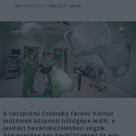
Írta:
KÉKVILLOGÓ
|
2026.05.27. szerda
A veszprémi Csolnoky Ferenc Kórház
műtőinek központi hűtőgépe leállt, a
javítást haváriakezelésben végzik.
Átmenetileg egy bérhűtőgépet és egy