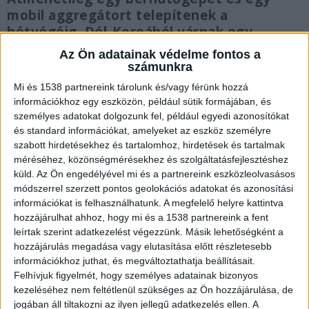
mobil aggregátort telepítenek a
hétvégéig. Dél-Koreából várnak egy
alkatrészre, előreláthatóan június elején
Az Ön adatainak védelme fontos a
indulhat újra rendszer.
számunkra
Mi és 1538 partnereink tárolunk és/vagy férünk hozzá
információkhoz egy eszközön, például sütik formájában, és
személyes adatokat dolgozunk fel, például egyedi azonosítókat
és standard információkat, amelyeket az eszköz személyre
Leállt a hűtőgép
szabott hirdetésekhez és tartalomhoz, hirdetések és tartalmak
méréséhez, közönségmérésekhez és szolgáltatásfejlesztéshez
„A Csolnoky Ferenc Kórház műtőinek és
küld.
Az Ön engedélyével mi és a partnereink eszközleolvasásos
citolaborjának központi hűtését biztosító
módszerrel szerzett pontos geolokációs adatokat és azonosítási
információkat is felhasználhatunk. A megfelelő helyre kattintva
abszorpciós hűtőgép tervezetten május 11-én
hozzájárulhat ahhoz, hogy mi és a 1538 partnereink a fent
indult el, azonban a működése instabilitást
leírtak szerint adatkezelést végezzünk. Másik lehetőségként a
hozzájárulás megadása vagy elutasítása előtt részletesebb
mutatott, majd a berendezés leállt” – írja
információkhoz juthat, és megváltoztathatja beállításait.
bejegyzésében az egészségügyi miniszter.
Felhívjuk figyelmét, hogy személyes adatainak bizonyos
kezeléséhez nem feltétlenül szükséges az Ön hozzájárulása, de
Hegedűs Zsolt szerint Veszprémben már
jogában áll tiltakozni az ilyen jellegű adatkezelés ellen. A