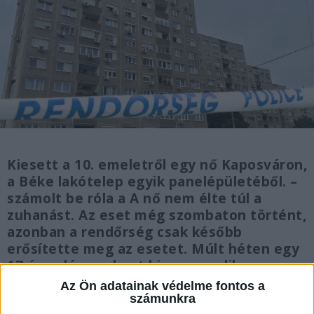
Kiesett a 10. emeletről egy nő Kaposváron,
a Béke lakótelep egyik panelépületéből. –
számolt be róla a A nő nem élte túl a
zuhanást. Az eset még szombaton történt,
azonban a rendőrség csak később
erősítette meg az esetet. Múlt héten egy
17 éves lány zuhant ki a negyedik
emeletről Szentlőrincen. Őt a barátja
Az Ön adatainak védelme fontos a
lökhette le a magasból, a rendőrség
számunkra