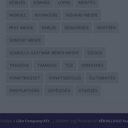
KÉSELÉS
KÓRHÁZ
LOPÁS
MENTÉS
MISKOLC
NYOMOZÁS
NÓGRÁD MEGYE
PEST MEGYE
RABLÁS
RENDŐRSÉG
SEGÍTSÉG
SOMOGY MEGYE
SZABOLCS-SZATMÁR-BEREG MEGYE
SZEGED
TRAGÉDIA
TÁMADÁS
TŰZ
VEREKEDÉS
VONATBALESET
VONATGÁZOLÁS
ÉLETMENTÉS
ÖNGYILKOSSÁG
ÜGYÉSZSÉG
ÜTKÖZÉS
Kiadja a
| Minden jog fenntartva!
Like Company Kft.
KÉKVILLOGO.hu