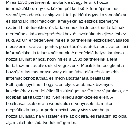
gyilkosság miatt nyomoz.
Mi és 1538 partnereink tárolunk és/vagy férünk hozzá
információkhoz egy eszközön, például sütik formájában, és
személyes adatokat dolgozunk fel, például egyedi azonosítókat
és standard információkat, amelyeket az eszköz személyre
szabott hirdetésekhez és tartalomhoz, hirdetések és tartalmak
méréséhez, közönségmérésekhez és szolgáltatásfejlesztéshez
Önként vetett végett az életének
küld.
Az Ön engedélyével mi és a partnereink eszközleolvasásos
Vajda Eszter sajtószóvivő a
sonline.hu
-nak azt
módszerrel szerzett pontos geolokációs adatokat és azonosítási
információkat is felhasználhatunk. A megfelelő helyre kattintva
mondta, az elsődleges helyszíni szemle és az
hozzájárulhat ahhoz, hogy mi és a 1538 partnereink a fent
adatgyűjtés alapján megállapította, hogy az eset
leírtak szerint adatkezelést végezzünk. Másik lehetőségként a
hozzájárulás megadása vagy elutasítása előtt részletesebb
során az idegenkezűség gyanúja nem merült fel.
információkhoz juthat, és megváltoztathatja beállításait.
Ennek értelmében a hatóságok jelenleg nem
Felhívjuk figyelmét, hogy személyes adatainak bizonyos
büntetőeljárás, hanem közigazgatási hatósági
kezeléséhez nem feltétlenül szükséges az Ön hozzájárulása, de
jogában áll tiltakozni az ilyen jellegű adatkezelés ellen. A
eljárás keretében vizsgálják a történtek pontos
beállításai csak erre a weboldalra érvényesek. Bármikor
körülményeit.
megváltoztathatja a preferenciáit, vagy visszavonhatja
hozzájárulását, ha visszatér erre az oldalra, és rákattint az oldal
alján található "Adatvédelem" gombra.