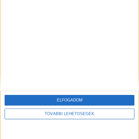
a rendőrség.
Kiemelt kép: illusztráció
MEGOSZTÁS:
ELFOGADOM
TOVÁBBI LEHETŐSÉGEK