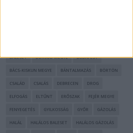
HIRDETÉS
CÍMKÉK
BALESET
BORSOD MEGYE
BUDAPEST
BÁCS-KISKUN MEGYE
BÁNTALMAZÁS
BÖRTÖN
CSALÁD
CSALÁS
DEBRECEN
DROG
ELFOGÁS
ELTŰNT
ERŐSZAK
FEJÉR MEGYE
FENYEGETÉS
GYILKOSSÁG
GYŐR
GÁZOLÁS
HALÁL
HALÁLOS BALESET
HALÁLOS GÁZOLÁS