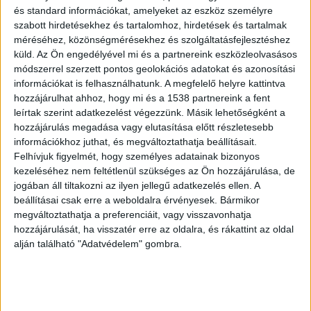
és standard információkat, amelyeket az eszköz személyre
Kizuhant az ablakon
szabott hirdetésekhez és tartalomhoz, hirdetések és tartalmak
méréséhez, közönségmérésekhez és szolgáltatásfejlesztéshez
Kizuhant a negyedikről egy 17 éves szentlőrinci
küld.
Az Ön engedélyével mi és a partnereink eszközleolvasásos
módszerrel szerzett pontos geolokációs adatokat és azonosítási
lány. A rendőrség büntetőeljárásban vizsgálja a
információkat is felhasználhatunk. A megfelelő helyre kattintva
fiatal lány halálesetének a körülményeit. A
hozzájárulhat ahhoz, hogy mi és a 1538 partnereink a fent
Baranya Vármegyei Rendőr-főkapitányság
leírtak szerint adatkezelést végezzünk. Másik lehetőségként a
hozzájárulás megadása vagy elutasítása előtt részletesebb
közleménye szerint hétfőn reggel bejelentés a
információkhoz juthat, és megváltoztathatja beállításait.
rendőrségre, hogy kiesett egy szentlőrinci lány
Felhívjuk figyelmét, hogy személyes adatainak bizonyos
kezeléséhez nem feltétlenül szükséges az Ön hozzájárulása, de
egy negyedik emeleti lakásból.
A Kékvillogó
jogában áll tiltakozni az ilyen jellegű adatkezelés ellen. A
legfrissebb híreit ide kattintva éred el! A
beállításai csak erre a weboldalra érvényesek. Bármikor
megváltoztathatja a preferenciáit, vagy visszavonhatja
Facebookon már 342 ezernél is többen követnek
hozzájárulását, ha visszatér erre az oldalra, és rákattint az oldal
minket.
alján található "Adatvédelem" gombra.