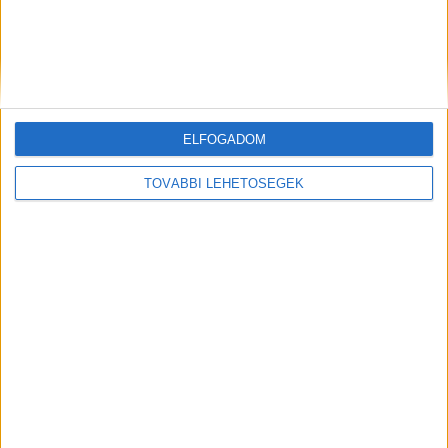
ELFOGADOM
Előző
Következő
TOVÁBBI LEHETŐSÉGEK
Elszámoltatás: visszaveheti az
Durva haláleset Szentlőrincen:
állam Lázár Jánostól a
kidobhatták a 4. emeletről a 17
Mezőhegyesi Ménesbirtokot,
éves lányt, aki kiszakította a
amely több mint 23 milliárd
szunyoghálót, úgy zuhant a
forint közpénzt kapott
mélybe
FRISS CIKKEK
Hazaküldték a győri sürgősségi ügyeletről a
magas lázzal küzdő 3 éves gyermeket, pár óra
múlva a fürdőkádban halt meg