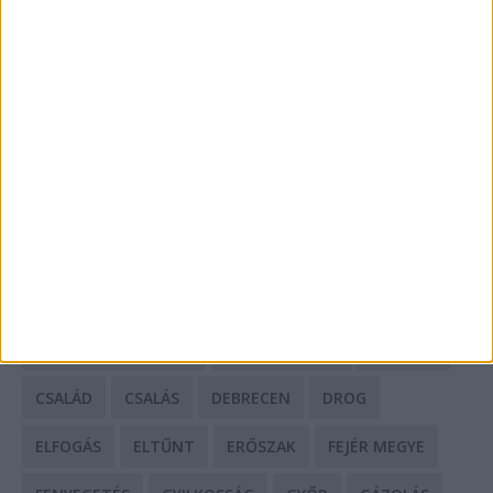
Mit tudnak a keleti e-bike-ok?
HIRDETÉS
CÍMKÉK
BALESET
BORSOD MEGYE
BUDAPEST
BÁCS-KISKUN MEGYE
BÁNTALMAZÁS
BÖRTÖN
CSALÁD
CSALÁS
DEBRECEN
DROG
ELFOGÁS
ELTŰNT
ERŐSZAK
FEJÉR MEGYE