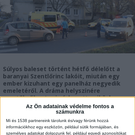
Súlyos baleset történt hétfő délelőtt a
baranyai Szentlőrinc lakóit, miután egy
ember kizuhant egy panelház negyedik
emeletéről. A dráma helyszínére
mentőhelikopter is érkezett, miközben a
mentők hosszú percekig küzdöttek a
Az Ön adatainak védelme fontos a
sérült életéért.
számunkra
Mi és 1538 partnereink tárolunk és/vagy férünk hozzá
információkhoz egy eszközön, például sütik formájában, és
személyes adatokat dolgozunk fel, például egyedi azonosítókat