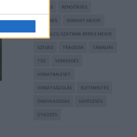
RABLÁS
RENDŐRSÉG
SEGÍTSÉG
SOMOGY MEGYE
SZABOLCS-SZATMÁR-BEREG MEGYE
SZEGED
TRAGÉDIA
TÁMADÁS
TŰZ
VEREKEDÉS
VONATBALESET
VONATGÁZOLÁS
ÉLETMENTÉS
ÖNGYILKOSSÁG
ÜGYÉSZSÉG
ÜTKÖZÉS