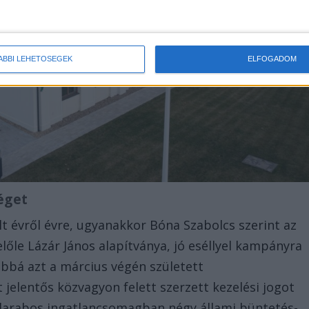
ÁBBI LEHETŐSÉGEK
ELFOGADOM
séget
t évről évre, ugyanakkor Bóna Szabolcs szerint az
lőle Lázár János alapítványa, jó eséllyel kampányra
vábbá azt a március végén született
 jelentős közvagyon felett szerzett kezelési jogot
 darabos ingatlancsomagban négy állami büntetés-