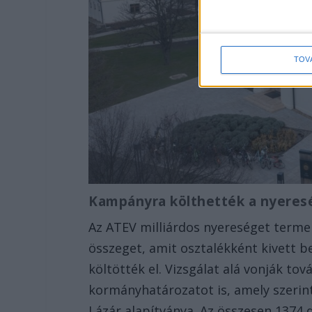
TOV
Kampányra költhették a nyere
Az ATEV milliárdos nyereséget termel
összeget, amit osztalékként kivett be
költötték el. Vizsgálat alá vonják to
kormányhatározatot is, amely szerint
Lázár alapítványa. Az összesen 1374