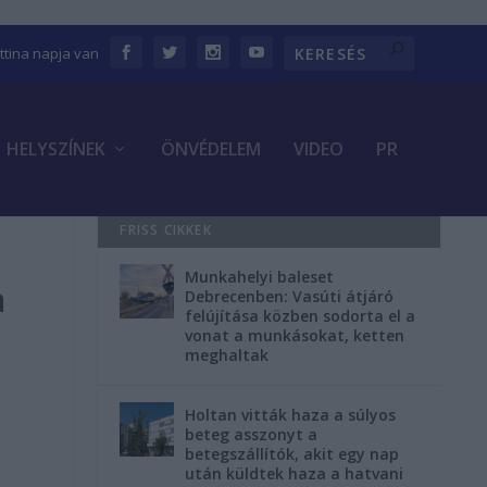
ettina napja van
HELYSZÍNEK
ÖNVÉDELEM
VIDEO
PR
FRISS CIKKEK
Munkahelyi baleset
a
Debrecenben: Vasúti átjáró
felújítása közben sodorta el a
vonat a munkásokat, ketten
meghaltak
Holtan vitták haza a súlyos
beteg asszonyt a
betegszállítók, akit egy nap
után küldtek haza a hatvani