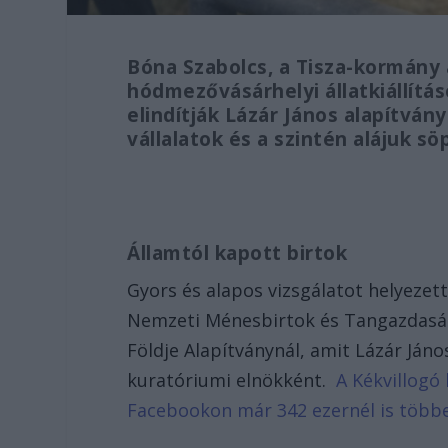
Bóna Szabolcs, a Tisza-kormány 
hódmezővásárhelyi állatkiállítá
elindítják Lázár János alapítván
vállalatok és a szintén alájuk s
Államtól kapott birtok
Gyors és alapos vizsgálatot helyezet
Nemzeti Ménesbirtok és Tangazdaság
Földje Alapítványnál, amit Lázár Jáno
kuratóriumi elnökként.
A Kékvillogó 
Facebookon már 342 ezernél is több