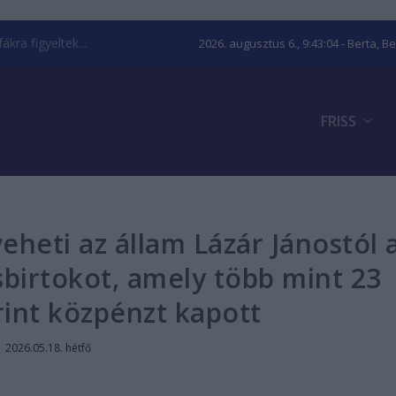
kra figyeltek...
2026. augusztus 6., 9:43:05
- Berta, B
FRISS
veheti az állam Lázár Jánostól 
irtokot, amely több mint 23
orint közpénzt kapott
|
2026.05.18. hétfő