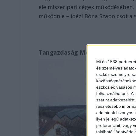
élelmiszeripari cégek működésében, 
működnie – idézi Bóna Szabolcsot a
Tangazdaság Mezőhegyesen
Mi és 1538 partnerei
és személyes adatoka
eszköz személyre sz
közönségmérésekhez 
eszközleolvasásos mó
felhasználhatunk. A 
szerint adatkezelést
részletesebb informác
adatainak bizonyos k
ilyen jellegű adatke
preferenciáit, vagy v
található "Adatvéde