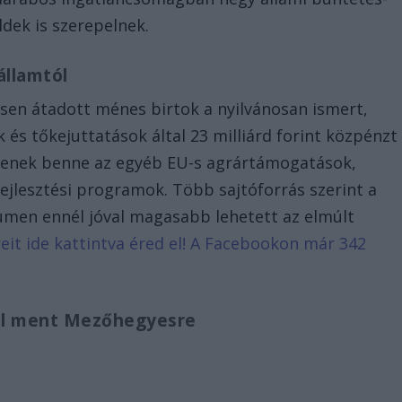
ldek is szerepelnek.
államtól
esen átadott ménes birtok a nyilvánosan ismert,
s tőkejuttatások által 23 milliárd forint közpénzt
senek benne az egyéb EU-s agrártámogatások,
ejlesztési programok. Több sajtóforrás szerint a
lumen ennél jóval magasabb lehetett az elmúlt
reit ide kattintva éred el! A Facebookon már 342
al ment Mezőhegyesre