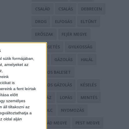
CSALÁD
CSALÁS
DEBRECEN
DROG
ELFOGÁS
ELTŰNT
ERŐSZAK
FEJÉR MEGYE
FENYEGETÉS
GYILKOSSÁG
a
l sütik formájában,
GYŐR
GÁZOLÁS
HALÁL
at, amelyeket az
z,
HALÁLOS BALESET
reink
iókat is
HALÁLOS GÁZOLÁS
KÉSELÉS
reink a fent leírtak
tása előtt
KÓRHÁZ
LOPÁS
MENTÉS
hogy személyes
áll tiltakozni az
MISKOLC
NYOMOZÁS
egváltoztathatja a
z oldal alján
NÓGRÁD MEGYE
PEST MEGYE