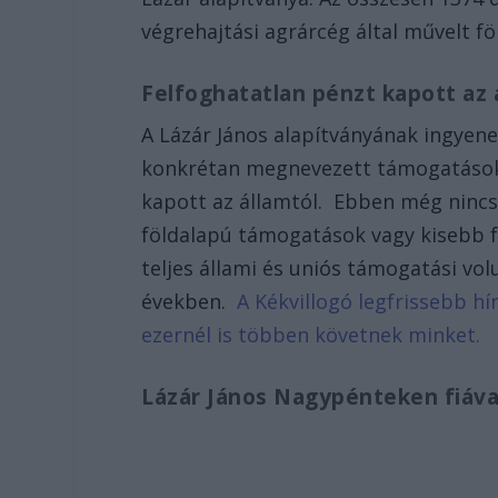
végrehajtási agrárcég által művelt fö
Felfoghatatlan pénzt kapott az 
A Lázár János alapítványának ingyen
konkrétan megnevezett támogatások é
kapott az államtól. Ebben még ninc
földalapú támogatások vagy kisebb f
teljes állami és uniós támogatási vo
években.
A Kékvillogó legfrissebb hí
ezernél is többen követnek minket.
Lázár János Nagypénteken fiáv