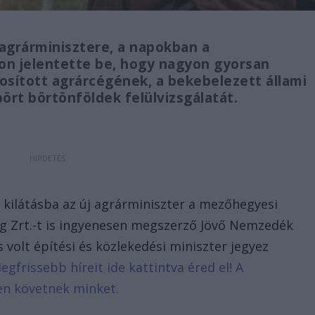
agrárminisztere, a napokban a
son jelentette be, hogy nagyon gyorsan
yosított agrárcégének, a bekebelezett állami
öpört börtönföldek felülvizsgálatát.
t kilátásba az új agrárminiszter a mezőhegyesi
 Zrt.-t is ingyenesen megszerző Jövő Nemzedék
s volt építési és közlekedési miniszter jegyez
legfrissebb híreit ide kattintva éred el! A
en követnek minket.