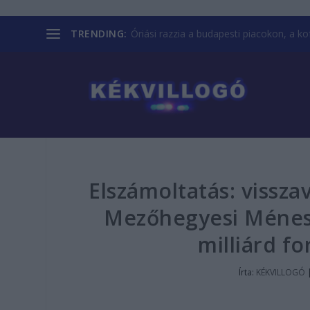
TRENDING:
Óriási razzia a budapesti piacokon, a kofá
Elszámoltatás: vissza
Mezőhegyesi Ménesb
milliárd f
Írta:
KÉKVILLOGÓ