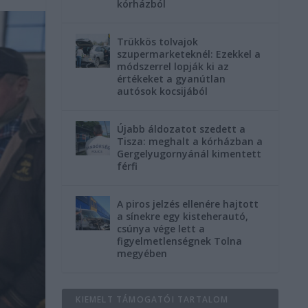
kórházból
Trükkös tolvajok
szupermarketeknél: Ezekkel a
módszerrel lopják ki az
értékeket a gyanútlan
autósok kocsijából
Újabb áldozatot szedett a
Tisza: meghalt a kórházban a
Gergelyugornyánál kimentett
férfi
A piros jelzés ellenére hajtott
a sínekre egy kisteherautó,
csúnya vége lett a
figyelmetlenségnek Tolna
megyében
KIEMELT TÁMOGATÓI TARTALOM