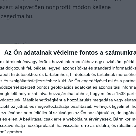
ezért alapvetően nonprofit módon kellene
 szegedma.hu.
Az Ön adatainak védelme fontos a számunkr
nk tárolunk és/vagy férünk hozzá információkhoz egy eszközön, példáu
t dolgozunk fel, például egyedi azonosítókat és standard információk
abott hirdetésekhez és tartalomhoz, hirdetések és tartalmak méréséhe
és szolgáltatásfejlesztéshez küld.
Az Ön engedélyével mi és a partne
dszerrel szerzett pontos geolokációs adatokat és azonosítási informác
megfelelő helyre kattintva hozzájárulhat ahhoz, hogy mi és a 1538 partne
 végezzünk. Másik lehetőségként a hozzájárulás megadása vagy elutasí
iókhoz juthat, és megváltoztathatja beállításait.
Felhívjuk figyelmét, 
ezeléséhez nem feltétlenül szükséges az Ön hozzájárulása, de jogában 
zelés ellen. A beállításai csak erre a weboldalra érvényesek. Bármikor m
isszavonhatja hozzájárulását, ha visszatér erre az oldalra, és rákattint a
lem" gombra.