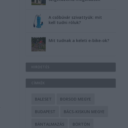
A csőbúvár szivattyúk: mit
kell tudni róluk?
Mit tudnak a keleti e-bike-ok?
HIRDETÉS
CÍMKÉK
BALESET
BORSOD MEGYE
V
BUDAPEST
BÁCS-KISKUN MEGYE
BÁNTALMAZÁS
BÖRTÖN