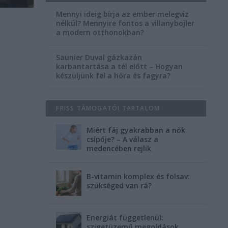
Mennyi ideig bírja az ember melegvíz
nélkül? Mennyire fontos a villanybojler
a modern otthonokban?
Saunier Duval gázkazán
karbantartása a tél előtt – Hogyan
készüljünk fel a hóra és fagyra?
FRISS TÁMOGATÓI TARTALOM
Miért fáj gyakrabban a nők
csípője? – A válasz a
medencében rejlik
B-vitamin komplex és folsav:
szükséged van rá?
Energiát függetlenül:
szigetüzemű megoldások