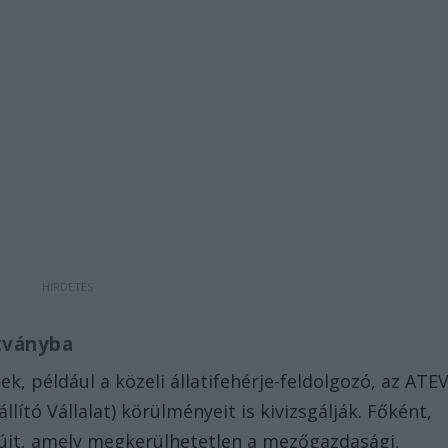
ítványba
ek, például a közeli állatifehérje-feldolgozó, az ATE
llító Vállalat) körülményeit is kivizsgálják. Főként,
nyújt, amely megkerülhetetlen a mezőgazdasági,