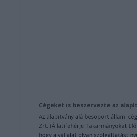
Cégeket is beszervezte az alap
Az alapítvány alá besöpört állami cég
Zrt. (Állatifehérje Takarmányokat Előá
hogy a vállalat olyan szolgáltatást 