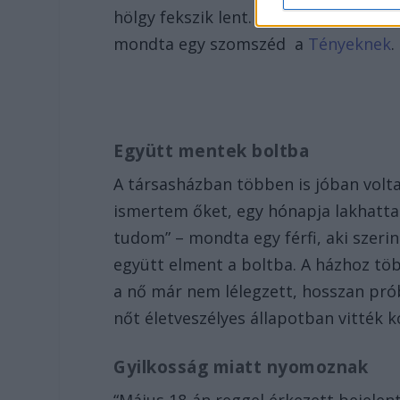
hölgy fekszik lent. Utána a férfi han
mondta egy szomszéd a
Tényeknek
.
Együtt mentek boltba
A társasházban többen is jóban volt
ismertem őket, egy hónapja lakhattak
tudom” – mondta egy férfi, aki szeri
együtt elment a boltba. A házhoz töb
a nő már nem lélegzett, hosszan próbá
nőt életveszélyes állapotban vitték k
Gyilkosság miatt nyomoznak