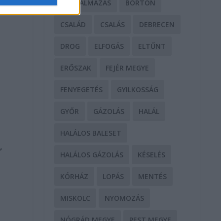
BÁNTALMAZÁS
BÖRTÖN
CSALÁD
CSALÁS
DEBRECEN
DROG
ELFOGÁS
ELTŰNT
ERŐSZAK
FEJÉR MEGYE
FENYEGETÉS
GYILKOSSÁG
GYŐR
GÁZOLÁS
HALÁL
HALÁLOS BALESET
,
HALÁLOS GÁZOLÁS
KÉSELÉS
KÓRHÁZ
LOPÁS
MENTÉS
MISKOLC
NYOMOZÁS
NÓGRÁD MEGYE
PEST MEGYE