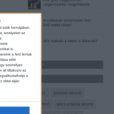
szigetüzemű megoldások
a
A csőbúvár szivattyúk: mit
kell tudni róluk?
l sütik formájában,
at, amelyeket az
z,
Mit tudnak a keleti e-bike-ok?
reink
iókat is
reink a fent leírtak
tása előtt
HIRDETÉS
hogy személyes
áll tiltakozni az
egváltoztathatja a
CÍMKÉK
z oldal alján
BALESET
BORSOD MEGYE
BUDAPEST
BÁCS-KISKUN MEGYE