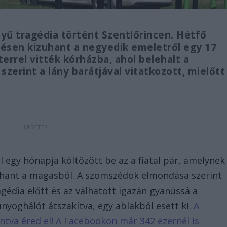
yű tragédia történt Szentlőrincen. Hétfő
lésen kizuhant a negyedik emeletről egy 17
errel vitték kórházba, ahol belehalt a
zerint a lány barátjával vitatkozott, mielőtt
l egy hónapja költözött be az a fiatal pár, amelynek
izuhant a magasból. A szomszédok elmondása szerint
agédia előtt és az válhatott igazán gyanússá a
únyoghálót átszakítva, egy ablakból esett ki.
A
tintva éred el! A Facebookon már 342 ezernél is