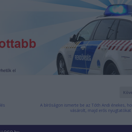
Köv
lés
A bíróságon ismerte be az Tóth Andi énekes, ho
vásárolt, majd erős nyugtatókat
ILLOGO.hu