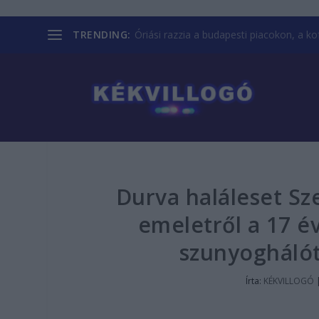
TRENDING:
Óriási razzia a budapesti piacokon, a kofá
Durva haláleset Sze
emeletről a 17 év
szunyoghálót
Írta:
KÉKVILLOGÓ