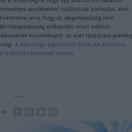
tés a rendőrségre, hogy egy szentlőrinci lakásból
etveszélyes sérülésekkel szállították kórházba, ahol
 Tekintettel arra, hogy az idegenkezűség nem
dőr-főkapitányság emberölés miatt indított
alálesetének körülményeit. Az eset tisztázása jelenle
őrség.
A Kékvillogó legfrissebb híreit ide kattintva
él is többen követnek minket.
ÁS: