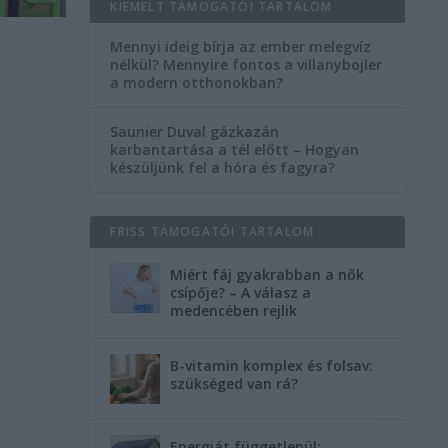
KIEMELT TÁMOGATÓI TARTALOM
Mennyi ideig bírja az ember melegvíz
nélkül? Mennyire fontos a villanybojler
a modern otthonokban?
Saunier Duval gázkazán
karbantartása a tél előtt – Hogyan
készüljünk fel a hóra és fagyra?
FRISS TÁMOGATÓI TARTALOM
Miért fáj gyakrabban a nők
csípője? – A válasz a
medencében rejlik
B-vitamin komplex és folsav:
szükséged van rá?
Energiát függetlenül: