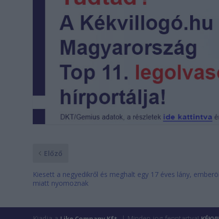
Előző
Kiesett a negyedikről és meghalt egy 17 éves lány, emberö
miatt nyomoznak
Kiadja a
| Minden jog fenntartva!
Like Company Kft.
KÉKV