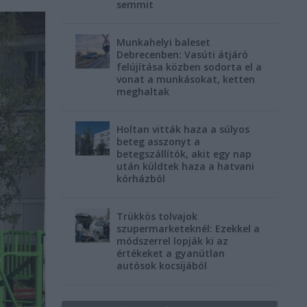
semmit
Munkahelyi baleset
Debrecenben: Vasúti átjáró
felújítása közben sodorta el a
vonat a munkásokat, ketten
meghaltak
Holtan vitták haza a súlyos
beteg asszonyt a
betegszállítók, akit egy nap
után küldtek haza a hatvani
kórházból
Trükkös tolvajok
szupermarketeknél: Ezekkel a
módszerrel lopják ki az
értékeket a gyanútlan
autósok kocsijából