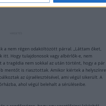
gját kihallottam, azt kiabálta hogy nem ő volt” –
ak a nem régen odaköltözött párral. „Láttam őket,
 itt. Hogy tulajdonosok vagy albérlők-e, nem
nt a tragédia nem sokkal az után történt, hogy a pár
b mentőt is riasztottak. Amikor kiértek a helyszínre
lkoztak az újraélesztésével, ami végül sikerült. A
órházba, ahol végül belehalt a sérüléseibe.