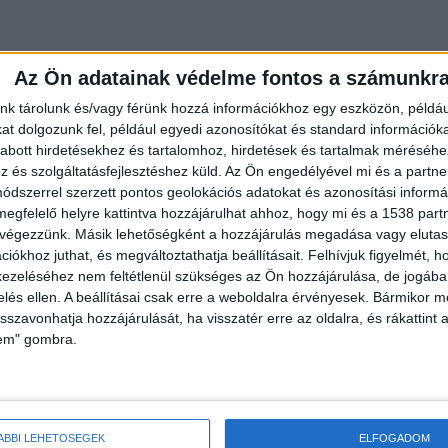
Az Ön adatainak védelme fontos a számunkr
nk tárolunk és/vagy férünk hozzá információkhoz egy eszközön, példáu
t dolgozunk fel, például egyedi azonosítókat és standard információk
abott hirdetésekhez és tartalomhoz, hirdetések és tartalmak méréséhe
és szolgáltatásfejlesztéshez küld.
Az Ön engedélyével mi és a partne
dszerrel szerzett pontos geolokációs adatokat és azonosítási informác
megfelelő helyre kattintva hozzájárulhat ahhoz, hogy mi és a 1538 partne
 végezzünk. Másik lehetőségként a hozzájárulás megadása vagy elutasí
iókhoz juthat, és megváltoztathatja beállításait.
Felhívjuk figyelmét, 
ezeléséhez nem feltétlenül szükséges az Ön hozzájárulása, de jogában 
zelés ellen. A beállításai csak erre a weboldalra érvényesek. Bármikor m
isszavonhatja hozzájárulását, ha visszatér erre az oldalra, és rákattint a
lem" gombra.
ltozás, majd én is csak annyit vettem észre, hogy a
ÁBBI LEHETŐSÉGEK
ELFOGADOM