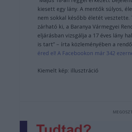
“Május 18-án reggel érkezett bejelen
kiesett egy lány. A mentők súlyos, él
nem sokkal később életét vesztette.
zárható ki, a Baranya Vármegyei Ren
eljárásban vizsgálja a 17 éves lány h
is tart” – írta közleményében a rend
éred el! A Facebookon már 342 ezern
Kiemelt kép: illusztráció
MEGOSZT