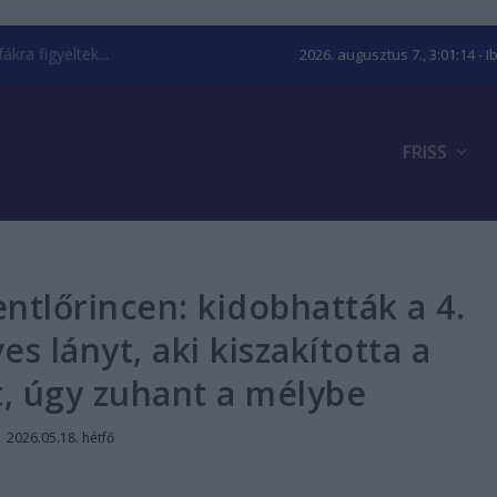
kra figyeltek...
2026. augusztus 7., 3:01:14
- I
FRISS
ntlőrincen: kidobhatták a 4.
es lányt, aki kiszakította a
, úgy zuhant a mélybe
|
2026.05.18. hétfő