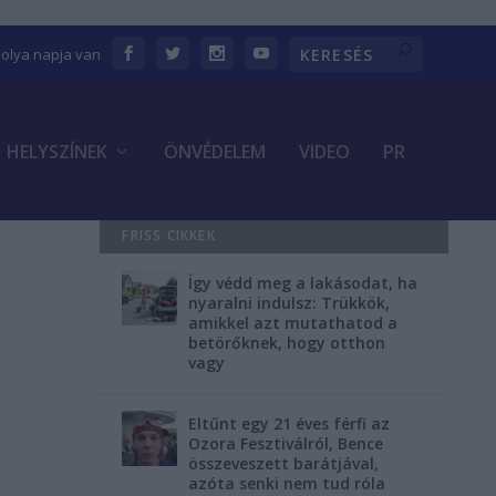
bolya napja van
HELYSZÍNEK
ÖNVÉDELEM
VIDEO
PR
FRISS CIKKEK
Így védd meg a lakásodat, ha
nyaralni indulsz: Trükkök,
amikkel azt mutathatod a
betörőknek, hogy otthon
vagy
Eltűnt egy 21 éves férfi az
Ozora Fesztiválról, Bence
összeveszett barátjával,
azóta senki nem tud róla