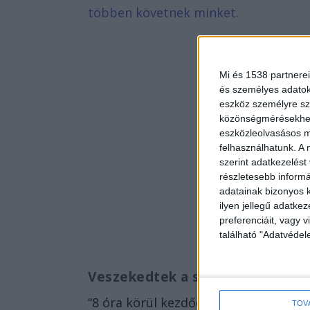
többen követnek minket.
Mi és 1538 partnerei
és személyes adatoka
eszköz személyre sz
közönségmérésekhez 
eszközleolvasásos mó
felhasználhatunk. A 
szerint adatkezelést
részletesebb informác
adatainak bizonyos k
ilyen jellegű adatke
preferenciáit, vagy v
található "Adatvéde
Veszekedtek a szerelmesek
“8 óra körül kezdődött, kiabálás siko
TOV