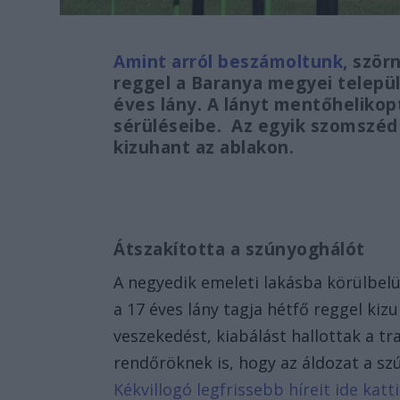
Amint arról beszámoltunk,
szörn
reggel a Baranya megyei telepü
éves lány. A lányt mentőhelikopt
sérüléseibe. Az egyik szomszéd s
kizuhant az ablakon.
Átszakította a szúnyoghálót
A negyedik emeleti lakásba körülbelü
a 17 éves lány tagja hétfő reggel k
veszekedést, kiabálást hallottak a tr
rendőröknek is, hogy az áldozat a sz
Kékvillogó legfrissebb híreit ide kat