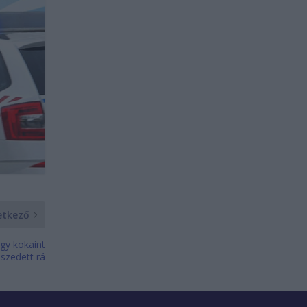
etkező
gy kokaint
 szedett rá