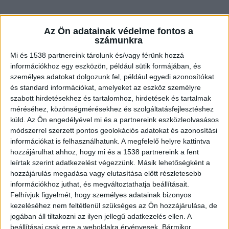
Az Ön adatainak védelme fontos a
számunkra
Mentők vitték kórházba
Mi és 1538 partnereink tárolunk és/vagy férünk hozzá
információkhoz egy eszközön, például sütik formájában, és
Mint arról a BudaPestkörnyeke.hu is
személyes adatokat dolgozunk fel, például egyedi azonosítókat
beszámolt,
egy népszerű énekesnőt 2022.
és standard információkat, amelyeket az eszköz személyre
október 27-én egy angyalföldi
szabott hirdetésekhez és tartalomhoz, hirdetések és tartalmak
méréséhez, közönségmérésekhez és szolgáltatásfejlesztéshez
ingatlanból rendőri kísérettel, bódult állapotban
küld.
Az Ön engedélyével mi és a partnereink eszközleolvasásos
szállították a mentők kórházba. A hírességnek
módszerrel szerzett pontos geolokációs adatokat és azonosítási
információkat is felhasználhatunk. A megfelelő helyre kattintva
mély vágások voltak a karján, a toxikológiai
hozzájárulhat ahhoz, hogy mi és a 1538 partnereink a fent
vizsgálat pedig nagy mennyiségű kokaint
leírtak szerint adatkezelést végezzünk. Másik lehetőségként a
hozzájárulás megadása vagy elutasítása előtt részletesebb
mutatott ki a szervezetében. Az egykori
információkhoz juthat, és megváltoztathatja beállításait.
tehetségkutató versenyzőjének óriási
Felhívjuk figyelmét, hogy személyes adatainak bizonyos
szerencséje volt. Ugyanis főbérlője, miután nem
kezeléséhez nem feltétlenül szükséges az Ön hozzájárulása, de
jogában áll tiltakozni az ilyen jellegű adatkezelés ellen. A
tudta elérni telefonon, a helyszínre ment.
Ő hívta
beállításai csak erre a weboldalra érvényesek. Bármikor