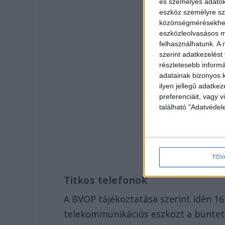
és személyes adatoka
eszköz személyre sz
közönségmérésekhez 
eszközleolvasásos mó
felhasználhatunk. A 
szerint adatkezelést
részletesebb informác
adatainak bizonyos k
ilyen jellegű adatke
preferenciáit, vagy v
található "Adatvéde
TOV
Titkos telefonok
A BVOP tájékoztatása szerint idén 1
telekommunikációs eszközt a bünteté