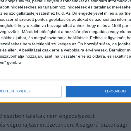
t dolgozunk fel, például egyedi azonosítókat és standard információk
abott hirdetésekhez és tartalomhoz, hirdetések és tartalmak méréséhe
és szolgáltatásfejlesztéshez küld.
Az Ön engedélyével mi és a partne
dszerrel szerzett pontos geolokációs adatokat és azonosítási informác
megfelelő helyre kattintva hozzájárulhat ahhoz, hogy mi és a 1538 partne
 végezzünk. Másik lehetőségként a hozzájárulás megadása vagy elutasí
iókhoz juthat, és megváltoztathatja beállításait.
Felhívjuk figyelmét, 
ezeléséhez nem feltétlenül szükséges az Ön hozzájárulása, de jogában 
zelés ellen. A beállításai csak erre a weboldalra érvényesek. Bármikor m
isszavonhatja hozzájárulását, ha visszatér erre az oldalra, és rákattint a
lem" gombra.
ÁBBI LEHETŐSÉGEK
ELFOGADOM
67 esetben találtak nem engedélyezett
s-végrehajtási intézetekben. A szigorú biztonsági