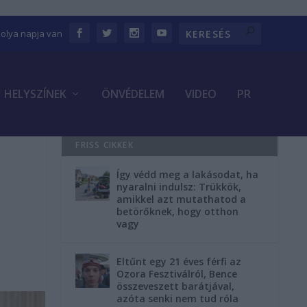
bolya napja van
HELYSZÍNEK
ÖNVÉDELEM
VIDEO
PR
FRISS CIKKEK
Így védd meg a lakásodat, ha
t
nyaralni indulsz: Trükkök,
amikkel azt mutathatod a
betörőknek, hogy otthon
vagy
Eltűnt egy 21 éves férfi az
Ozora Fesztiválról, Bence
összeveszett barátjával,
azóta senki nem tud róla