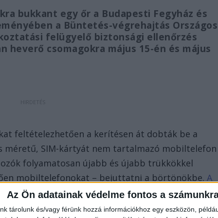
okra bukkant egy őr a Budapesti Fegyház és
leményében a Büntetés-végrehajtás Országos
koztatási felügyelő biztonsági ellenőrzés
án heverő csomagokra május 15-én és május
t feltételezhetően a kerítésen át dobták be a
is méretű, SIM-kártyát nem tartalmazó mobiltelefon
artozók folyamatosan újabb és újabb trükkökkel
zően mobiltelefonokat – bejuttatni a börtönökbe.
A
tintva éred el! A Facebookon már 342 ezernél is
Az Ön adatainak védelme fontos a számunkr
nk tárolunk és/vagy férünk hozzá információkhoz egy eszközön, példáu