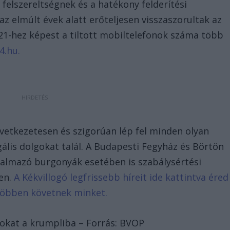
felszereltségnek és a hatékony felderítési
elmúlt évek alatt erőteljesen visszaszorultak az
21-hez képest a tiltott mobiltelefonok száma több
4.hu.
vetkezetesen és szigorúan lép fel minden olyan
gális dolgokat talál. A Budapesti Fegyház és Börtön
almazó burgonyák esetében is szabálysértési
len.
A Kékvillogó legfrissebb híreit ide kattintva éred
 többen követnek minket.
ilokat a krumpliba – Forrás: BVOP