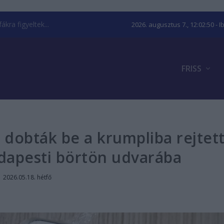
kra figyeltek...
2026. augusztus 7., 12:02:51
- I
FRISS
 dobták be a krumpliba rejtet
dapesti börtön udvarába
|
2026.05.18. hétfő