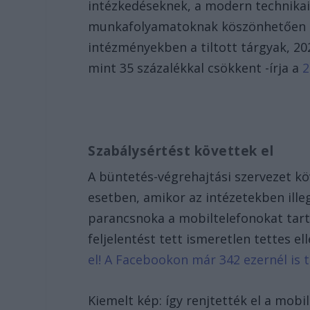
intézkedéseknek, a modern technikai 
munkafolyamatoknak köszönhetően az 
intézményekben a tiltott tárgyak, 20
mint 35 százalékkal csökkent -írja a
2
Szabálysértést követtek el
A büntetés-végrehajtási szervezet kö
esetben, amikor az intézetekben ille
parancsnoka a mobiltelefonokat tart
feljelentést tett ismeretlen tettes el
el! A Facebookon már 342 ezernél is
Kiemelt kép: így renjtették el a mob