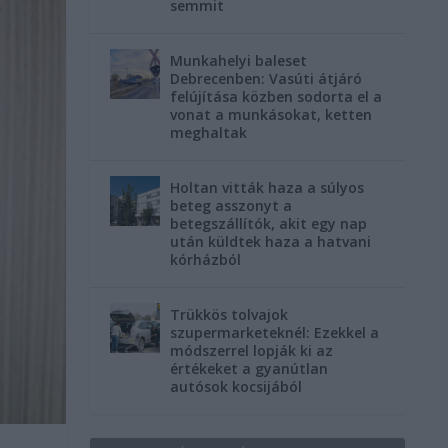
semmit
Munkahelyi baleset
Debrecenben: Vasúti átjáró
felújítása közben sodorta el a
vonat a munkásokat, ketten
meghaltak
Holtan vitták haza a súlyos
beteg asszonyt a
betegszállítók, akit egy nap
után küldtek haza a hatvani
kórházból
Trükkös tolvajok
szupermarketeknél: Ezekkel a
módszerrel lopják ki az
értékeket a gyanútlan
autósok kocsijából