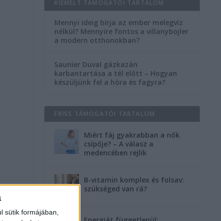
KIEMELT TÁMOGATÓI TARTALOM
Mennyi ideig bírja az ember melegvíz
nélkül? Mennyire fontos a villanybojler
a modern otthonokban?
Saunier Duval gázkazán
karbantartása a tél előtt – Hogyan
készüljünk fel a hóra és fagyra?
FRISS TÁMOGATÓI TARTALOM
Miért fáj gyakrabban a nők
csípője? – A válasz a
medencében rejlik
B-vitamin komplex és folsav:
szükséged van rá?
a
l sütik formájában,
Energiát függetlenül: