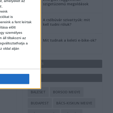
at, amelyeket az
szigetüzemű megoldások
z,
reink
iókat is
A csőbúvár szivattyúk: mit
reink a fent leírtak
kell tudni róluk?
tása előtt
hogy személyes
áll tiltakozni az
Mit tudnak a keleti e-bike-ok?
egváltoztathatja a
z oldal alján
HIRDETÉS
CÍMKÉK
BALESET
BORSOD MEGYE
BUDAPEST
BÁCS-KISKUN MEGYE