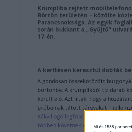
Krumpliba rejtett mobiltelefon
Börtön területén – közölte köz
Parancsnoksága. Az egyik foglal
során bukkant a „Gyűjtő” udvar
17-én.
A kerítésen keresztül dobták be
A gondosan összekötözött burgonyáka
börtönbe. A krumplikból tíz darab k
került elő. Azt írták, hogy a hozzát
próbálnak tiltott tárgyakat – jellem
Kékvillogó legfrissebb híreit ide kat
többen követnek minket.
Mi és 1538 partnerei