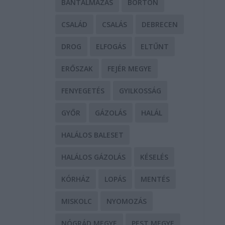
BÁNTALMAZÁS
BÖRTÖN
CSALÁD
CSALÁS
DEBRECEN
DROG
ELFOGÁS
ELTŰNT
ERŐSZAK
FEJÉR MEGYE
FENYEGETÉS
GYILKOSSÁG
GYŐR
GÁZOLÁS
HALÁL
HALÁLOS BALESET
HALÁLOS GÁZOLÁS
KÉSELÉS
KÓRHÁZ
LOPÁS
MENTÉS
MISKOLC
NYOMOZÁS
NÓGRÁD MEGYE
PEST MEGYE