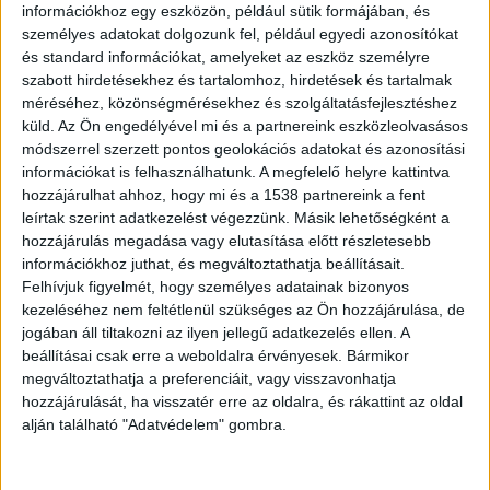
részletek a család előtt sem ismertek. Az
információkhoz egy eszközön, például sütik formájában, és
orvosok már felkészítették a férfi
személyes adatokat dolgozunk fel, például egyedi azonosítókat
hozzátartozóit a legrosszabbra, mindössze
és standard információkat, amelyeket az eszköz személyre
egy százalék esélyt látnak arra, hogy Imre
szabott hirdetésekhez és tartalomhoz, hirdetések és tartalmak
méréséhez, közönségmérésekhez és szolgáltatásfejlesztéshez
túléli a borzalmakat. A baleset
küld.
Az Ön engedélyével mi és a partnereink eszközleolvasásos
körülményeit a rendőrség vizsgálja,
módszerrel szerzett pontos geolokációs adatokat és azonosítási
mindenesetre az idegenkezűség sem
információkat is felhasználhatunk. A megfelelő helyre kattintva
kizárható.
hozzájárulhat ahhoz, hogy mi és a 1538 partnereink a fent
leírtak szerint adatkezelést végezzünk. Másik lehetőségként a
hozzájárulás megadása vagy elutasítása előtt részletesebb
információkhoz juthat, és megváltoztathatja beállításait.
Felhívjuk figyelmét, hogy személyes adatainak bizonyos
Az albérlőjével élt együtt
kezeléséhez nem feltétlenül szükséges az Ön hozzájárulása, de
jogában áll tiltakozni az ilyen jellegű adatkezelés ellen. A
Egyelőre nem tudható, hogy pontosan mi történt
beállításai csak erre a weboldalra érvényesek. Bármikor
megváltoztathatja a preferenciáit, vagy visszavonhatja
Imrével. A testvéremnek felesége és gyermekei
hozzájárulását, ha visszatér erre az oldalra, és rákattint az oldal
nincsenek. A ráckeresztúri házába befogadott
alján található "Adatvédelem" gombra.
egy albérlőt, aki aztán magához vett valakit. Imre
közölte velük, hogy ez ellen nincs kifogása,