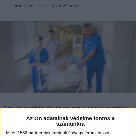
Írta:
KÉKVILLOGÓ
|
2026.05.27. szerda
Gépek tartják életben azt a ráckeresztúri
férfit, akit két napja szállítottak a
Az Ön adatainak védelme fontos a
székesfehérvári kórházba. Öccse szerint
számunkra
rejtélyes baleset érte Imrét, egyelőre a
Mi és 1538 partnereink tárolunk és/vagy férünk hozzá