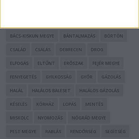
CÍMKÉK
BALESET
BORSOD MEGYE
BUDAPEST
BÁCS-KISKUN MEGYE
BÁNTALMAZÁS
BÖRTÖN
CSALÁD
CSALÁS
DEBRECEN
DROG
ELFOGÁS
ELTŰNT
ERŐSZAK
FEJÉR MEGYE
FENYEGETÉS
GYILKOSSÁG
GYŐR
GÁZOLÁS
HALÁL
HALÁLOS BALESET
HALÁLOS GÁZOLÁS
KÉSELÉS
KÓRHÁZ
LOPÁS
MENTÉS
MISKOLC
NYOMOZÁS
NÓGRÁD MEGYE
PEST MEGYE
RABLÁS
RENDŐRSÉG
SEGÍTSÉG