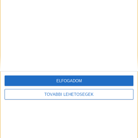
MEGOSZTÁS:
ELFOGADOM
TOVÁBBI LEHETŐSÉGEK
Előző
Következő