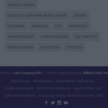
SOMOGY MEGYE
SZABOLCS-SZATMÁR-BEREG MEGYE
SZEGED
TRAGÉDIA
TÁMADÁS
TŰZ
VEREKEDÉS
VONATBALESET
VONATGÁZOLÁS
ÉLETMENTÉS
ÖNGYILKOSSÁG
ÜGYÉSZSÉG
ÜTKÖZÉS
Kiadja a
| Minden jog fenntartva!
Like Company Kft.
KÉKVILLOGO.hu
Impresszum
Médiaajánlat
Adatvédelmi Tájékoztató
Cookie tájékoztató
BudaPestkörnyéke.hu
IngatlanHírek.com
BalatonKörnyéke.hu
Közösségi Média Moderációs Elvek
DSA