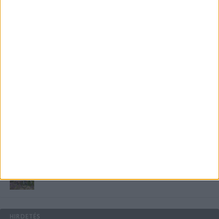
Miért fáj gyakrabban a nők csípője? – A válasz a
medencében rejlik
B-vitamin komplex és folsav: szükséged van rá?
Energiát függetlenül: szigetüzemű megoldások
A csőbúvár szivattyúk: mit kell tudni róluk?
Mit tudnak a keleti e-bike-ok?
HIRDETÉS