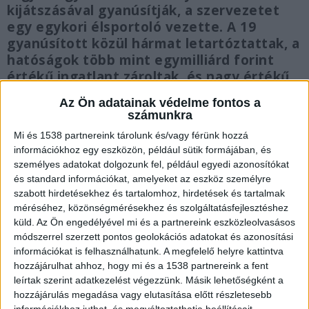
kijátszásával gyanúsítják, a szervezetet
egy egykori élsportoló vezette. A 19
gyanúsított közül hármat letartóztattak, a
hatóságok több mint egymilliárd forint
értékű ingatlant zároltak, és nagy értékű
autókat, luxuskarórákat is lefoglaltak.
Az Ön adatainak védelme fontos a
számunkra
Mi és 1538 partnereink tárolunk és/vagy férünk hozzá
információkhoz egy eszközön, például sütik formájában, és
személyes adatokat dolgozunk fel, például egyedi azonosítókat
Fekete könyvelés
és standard információkat, amelyeket az eszköz személyre
szabott hirdetésekhez és tartalomhoz, hirdetések és tartalmak
Komoly összeggel fizetett strómanokkal,
méréséhez, közönségmérésekhez és szolgáltatásfejlesztéshez
precízen vezetett „fekete” könyveléssel és
küld.
Az Ön engedélyével mi és a partnereink eszközleolvasásos
egykori élsportoló irányításával működött az a
módszerrel szerzett pontos geolokációs adatokat és azonosítási
információkat is felhasználhatunk. A megfelelő helyre kattintva
bűnszervezet, amely egy országos kiterjedésű
hozzájárulhat ahhoz, hogy mi és a 1538 partnereink a fent
NAV-akcióban bukott meg. A hálózat több mint
leírtak szerint adatkezelést végezzünk. Másik lehetőségként a
hozzájárulás megadása vagy elutasítása előtt részletesebb
egymilliárd forint áfa befizetését igyekezett
információkhoz juthat, és megváltoztathatja beállításait.