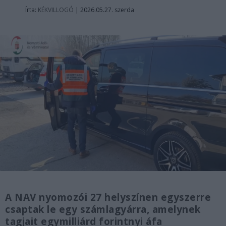
Írta:
KÉKVILLOGÓ
|
2026.05.27. szerda
A NAV nyomozói 27 helyszínen egyszerre
csaptak le egy számlagyárra, amelynek
tagjait egymilliárd forintnyi áfa