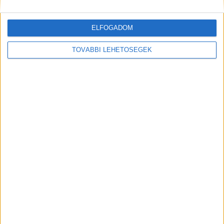
követnek minket
ELFOGADOM
Videó az elfogásról
TOVÁBBI LEHETŐSÉGEK