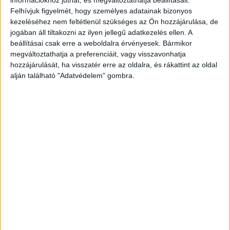
kijátszani, de a hatóságok pontot tettek a
Felhívjuk figyelmét, hogy személyes adatainak bizonyos
kezeléséhez nem feltétlenül szükséges az Ön hozzájárulása, de
történet végére – írta a NAV közleményében.
A
jogában áll tiltakozni az ilyen jellegű adatkezelés ellen. A
Kékvillogó legfrissebb híreit ide kattintva éred el!
beállításai csak erre a weboldalra érvényesek. Bármikor
A Facebookon már 341 ezernél is többen
megváltoztathatja a preferenciáit, vagy visszavonhatja
hozzájárulását, ha visszatér erre az oldalra, és rákattint az oldal
követnek minket
alján található "Adatvédelem" gombra.