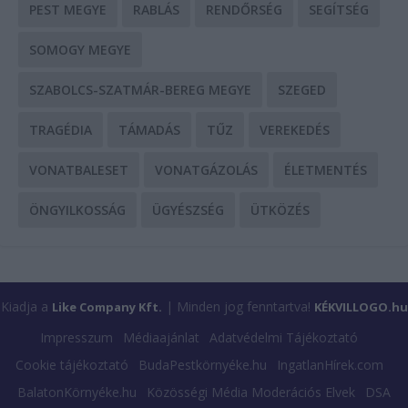
PEST MEGYE
RABLÁS
RENDŐRSÉG
SEGÍTSÉG
SOMOGY MEGYE
SZABOLCS-SZATMÁR-BEREG MEGYE
SZEGED
TRAGÉDIA
TÁMADÁS
TŰZ
VEREKEDÉS
VONATBALESET
VONATGÁZOLÁS
ÉLETMENTÉS
ÖNGYILKOSSÁG
ÜGYÉSZSÉG
ÜTKÖZÉS
Kiadja a
| Minden jog fenntartva!
Like Company Kft.
KÉKVILLOGO.hu
Impresszum
Médiaajánlat
Adatvédelmi Tájékoztató
Cookie tájékoztató
BudaPestkörnyéke.hu
IngatlanHírek.com
BalatonKörnyéke.hu
Közösségi Média Moderációs Elvek
DSA