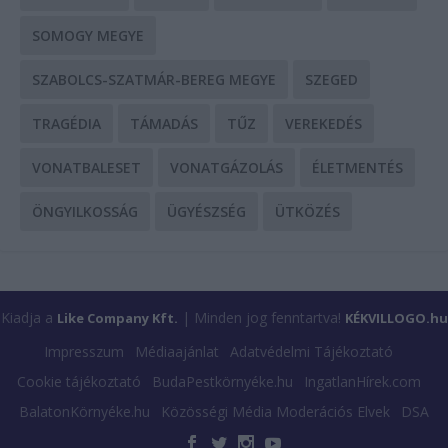
SOMOGY MEGYE
SZABOLCS-SZATMÁR-BEREG MEGYE
SZEGED
TRAGÉDIA
TÁMADÁS
TŰZ
VEREKEDÉS
VONATBALESET
VONATGÁZOLÁS
ÉLETMENTÉS
ÖNGYILKOSSÁG
ÜGYÉSZSÉG
ÜTKÖZÉS
Kiadja a
| Minden jog fenntartva!
Like Company Kft.
KÉKVILLOGO.hu
Impresszum
Médiaajánlat
Adatvédelmi Tájékoztató
Cookie tájékoztató
BudaPestkörnyéke.hu
IngatlanHírek.com
BalatonKörnyéke.hu
Közösségi Média Moderációs Elvek
DSA