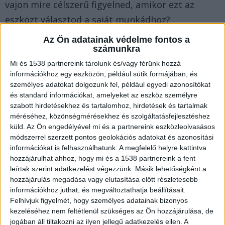
vajon mire célszerű figyelned, amikor ezt az
eszközt választod a saját munkádhoz?
Az Ön adatainak védelme fontos a
A traktor szivattyúk mozgékonysága
számunkra
Mi és 1538 partnereink tárolunk és/vagy férünk hozzá
információkhoz egy eszközön, például sütik formájában, és
A
KDA Szivattyútech Kft. traktor szivattyúinak
személyes adatokat dolgozunk fel, például egyedi azonosítókat
egyik legkiemelkedőbb tulajdonsága a könnyű
és standard információkat, amelyeket az eszköz személyre
szabott hirdetésekhez és tartalomhoz, hirdetések és tartalmak
szállíthatóság. De hogyan is néz ki mindez a
méréséhez, közönségmérésekhez és szolgáltatásfejlesztéshez
gyakorlatban? Ezek az eszközök könnyedén
küld.
Az Ön engedélyével mi és a partnereink eszközleolvasásos
módszerrel szerzett pontos geolokációs adatokat és azonosítási
felszerelhetők traktorokra, ami azt jelenti, hogy
információkat is felhasználhatunk. A megfelelő helyre kattintva
bátran viheted őket bármelyik mezőre, ahol
hozzájárulhat ahhoz, hogy mi és a 1538 partnereink a fent
szükség van rájuk. Képzeld el, hogy egy napon
leírtak szerint adatkezelést végezzünk. Másik lehetőségként a
hozzájárulás megadása vagy elutasítása előtt részletesebb
belül több helyszínen is szükség lehet vízre. A
információkhoz juthat, és megváltoztathatja beállításait.
traktor és a szivattyú kombinációja rengeteg
Felhívjuk figyelmét, hogy személyes adatainak bizonyos
kezeléséhez nem feltétlenül szükséges az Ön hozzájárulása, de
időt és energiát takaríthat meg. Különösen
jogában áll tiltakozni az ilyen jellegű adatkezelés ellen. A