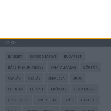
Mit tudnak a keleti e-bike-ok?
HIRDETÉS
CÍMKÉK
BALESET
BORSOD MEGYE
BUDAPEST
BÁCS-KISKUN MEGYE
BÁNTALMAZÁS
BÖRTÖN
CSALÁD
CSALÁS
DEBRECEN
DROG
ELFOGÁS
ELTŰNT
ERŐSZAK
FEJÉR MEGYE
FENYEGETÉS
GYILKOSSÁG
GYŐR
GÁZOLÁS
HALÁL
HALÁLOS BALESET
HALÁLOS GÁZOLÁS