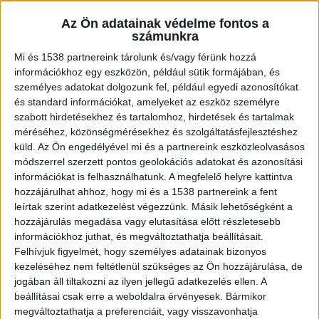
például pont ilyen.
Az Ön adatainak védelme fontos a
számunkra
A legtöbb otthoni vagy professzionális
Mi és 1538 partnereink tárolunk és/vagy férünk hozzá
konyhában folyamatos mozgás van. Pakolás,
információkhoz egy eszközön, például sütik formájában, és
személyes adatokat dolgozunk fel, például egyedi azonosítókat
előkészítés, sütés, főzés, tálalás – minden
és standard információkat, amelyeket az eszköz személyre
gyorsan történik, és ilyenkor különösen fontos,
szabott hirdetésekhez és tartalomhoz, hirdetések és tartalmak
hogy az eszközök ne hátráltassák a munkát. Egy
méréséhez, közönségmérésekhez és szolgáltatásfejlesztéshez
küld.
Az Ön engedélyével mi és a partnereink eszközleolvasásos
rosszul megválasztott serpenyő vagy egy instabil
módszerrel szerzett pontos geolokációs adatokat és azonosítási
tálca sokkal több bosszúságot okozhat, mint
információkat is felhasználhatunk. A megfelelő helyre kattintva
hozzájárulhat ahhoz, hogy mi és a 1538 partnereink a fent
elsőre bárki gondolná.
leírtak szerint adatkezelést végezzünk. Másik lehetőségként a
hozzájárulás megadása vagy elutasítása előtt részletesebb
információkhoz juthat, és megváltoztathatja beállításait.
Utóbbi, a
műanyag tálca
például tipikusan olyan
Felhívjuk figyelmét, hogy személyes adatainak bizonyos
eszköz, amit sokan természetesnek vesznek,
kezeléséhez nem feltétlenül szükséges az Ön hozzájárulása, de
pedig rengeteg helyzetben nélkülözhetetlen.
jogában áll tiltakozni az ilyen jellegű adatkezelés ellen. A
beállításai csak erre a weboldalra érvényesek. Bármikor
Nemcsak a vendéglátásban van rá szükség, de
megváltoztathatja a preferenciáit, vagy visszavonhatja