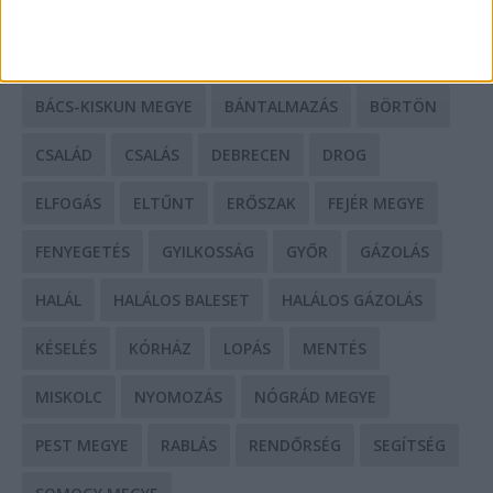
BALESET
BORSOD MEGYE
BUDAPEST
BÁCS-KISKUN MEGYE
BÁNTALMAZÁS
BÖRTÖN
CSALÁD
CSALÁS
DEBRECEN
DROG
ELFOGÁS
ELTŰNT
ERŐSZAK
FEJÉR MEGYE
FENYEGETÉS
GYILKOSSÁG
GYŐR
GÁZOLÁS
HALÁL
HALÁLOS BALESET
HALÁLOS GÁZOLÁS
KÉSELÉS
KÓRHÁZ
LOPÁS
MENTÉS
MISKOLC
NYOMOZÁS
NÓGRÁD MEGYE
PEST MEGYE
RABLÁS
RENDŐRSÉG
SEGÍTSÉG