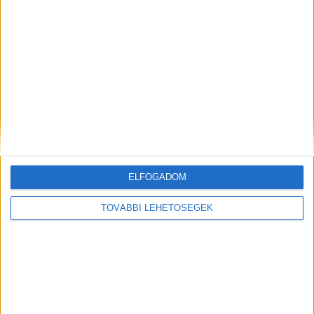
KIemelt kép: illusztráció
MEGOSZTÁS:
ELFOGADOM
TOVÁBBI LEHETŐSÉGEK