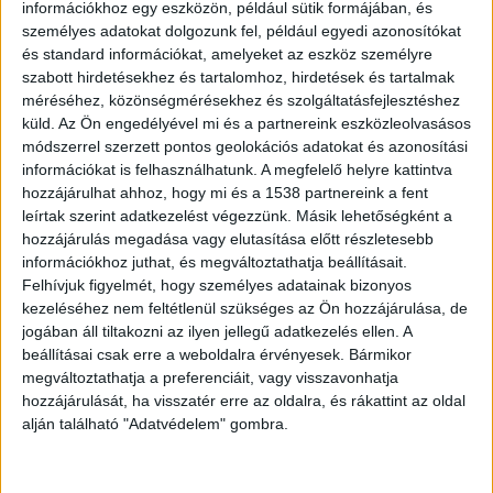
információkhoz egy eszközön, például sütik formájában, és
személyes adatokat dolgozunk fel, például egyedi azonosítókat
és standard információkat, amelyeket az eszköz személyre
szabott hirdetésekhez és tartalomhoz, hirdetések és tartalmak
méréséhez, közönségmérésekhez és szolgáltatásfejlesztéshez
Forgalmi rend
küld.
Az Ön engedélyével mi és a partnereink eszközleolvasásos
módszerrel szerzett pontos geolokációs adatokat és azonosítási
Szerda reggel ismét elgázolt egy embert a HÉV
információkat is felhasználhatunk. A megfelelő helyre kattintva
Budapesten, a 3. kerületben. A helyszínelés
hozzájárulhat ahhoz, hogy mi és a 1538 partnereink a fent
miatt, a MÁV tájékoztatása szerint a H5-ös
leírtak szerint adatkezelést végezzünk. Másik lehetőségként a
hozzájárulás megadása vagy elutasítása előtt részletesebb
HÉV Csillaghegy állomáson mindkét irányban a
információkhoz juthat, és megváltoztathatja beállításait.
Szentendre irányú peronnál áll meg.
A Kékvillogó
Felhívjuk figyelmét, hogy személyes adatainak bizonyos
kezeléséhez nem feltétlenül szükséges az Ön hozzájárulása, de
legfrissebb híreit ide kattintva éred el! A
jogában áll tiltakozni az ilyen jellegű adatkezelés ellen. A
Facebookon már 341 ezernél is többen követnek
beállításai csak erre a weboldalra érvényesek. Bármikor
megváltoztathatja a preferenciáit, vagy visszavonhatja
minket
hozzájárulását, ha visszatér erre az oldalra, és rákattint az oldal
alján található "Adatvédelem" gombra.