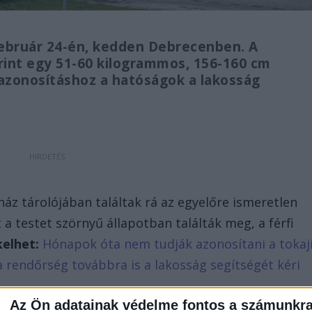
február 24-én, kedden Debrecenben. A
rint egy 51-60 kilogrammos, 156-160 cm
z azonosításhoz a hatóságok a lakosság
z tárolójában találtak rá az egyelőre ismeretlen
t a testet szörnyű állapotban találták meg, a férfi
kelhet:
Hónapok óta nem tudják azonosítani a tokaj
: a rendőrség továbbra is a lakosság segítségét kéri
Az Ön adatainak védelme fontos a számunkr