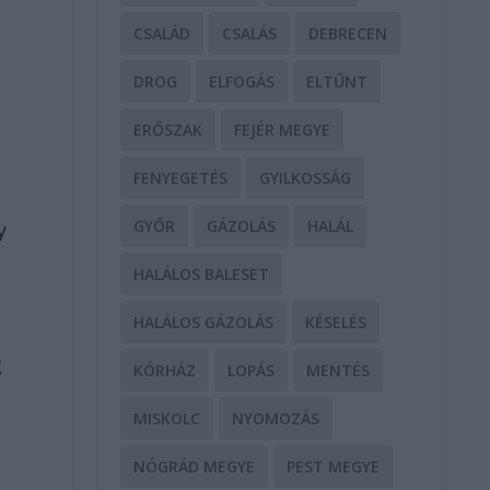
CSALÁD
CSALÁS
DEBRECEN
DROG
ELFOGÁS
ELTŰNT
ERŐSZAK
FEJÉR MEGYE
FENYEGETÉS
GYILKOSSÁG
GYŐR
GÁZOLÁS
HALÁL
y
HALÁLOS BALESET
HALÁLOS GÁZOLÁS
KÉSELÉS
g
KÓRHÁZ
LOPÁS
MENTÉS
MISKOLC
NYOMOZÁS
NÓGRÁD MEGYE
PEST MEGYE