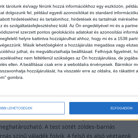
nk tárolunk és/vagy férünk hozzá információkhoz egy eszközön, példáu
t dolgozunk fel, például egyedi azonosítókat és standard információk
abott hirdetésekhez és tartalomhoz, hirdetések és tartalmak méréséhe
és szolgáltatásfejlesztéshez küld.
Az Ön engedélyével mi és a partne
dszerrel szerzett pontos geolokációs adatokat és azonosítási informác
megfelelő helyre kattintva hozzájárulhat ahhoz, hogy mi és a 1538 partne
 végezzünk. Másik lehetőségként a hozzájárulás megadása vagy elutasí
iókhoz juthat, és megváltoztathatja beállításait.
Felhívjuk figyelmét, 
ezeléséhez nem feltétlenül szükséges az Ön hozzájárulása, de jogában 
zelés ellen. A beállításai csak erre a weboldalra érvényesek. Bármikor m
isszavonhatja hozzájárulását, ha visszatér erre az oldalra, és rákattint a
lem" gombra.
 beálltának időpontja 1 hónapon túli lehet. Feje
ÁBBI LEHETŐSÉGEK
ELFOGADOM
őszes haj, csomókban foszló. Fogazata hiányos, a
eghatározható. A test sötét zöldes-barnás
nás színű váladék folyik. A felső és alsó végtagok