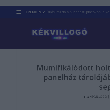
TRENDING:
Óriási razzia a budapesti piacokon, a kofá
Mumifikálódott holt
panelház tárolójá
se
Írta:
KÉKVILLOGÓ