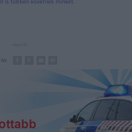
él is többen követnek minket.
ÁS: