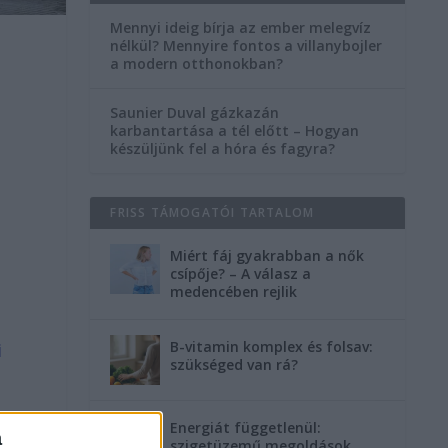
Mennyi ideig bírja az ember melegvíz
nélkül? Mennyire fontos a villanybojler
a modern otthonokban?
Saunier Duval gázkazán
karbantartása a tél előtt – Hogyan
készüljünk fel a hóra és fagyra?
FRISS TÁMOGATÓI TARTALOM
Miért fáj gyakrabban a nők
csípője? – A válasz a
medencében rejlik
B-vitamin komplex és folsav:
i
szükséged van rá?
Energiát függetlenül:
a
szigetüzemű megoldások