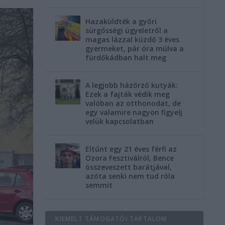
Hazaküldték a győri
sürgősségi ügyeletről a
magas lázzal küzdő 3 éves
gyermeket, pár óra múlva a
fürdőkádban halt meg
A legjobb házőrző kutyák:
Ezek a fajták védik meg
valóban az otthonodat, de
egy valamire nagyon figyelj
velük kapcsolatban
Eltűnt egy 21 éves férfi az
Ozora Fesztiválról, Bence
összeveszett barátjával,
azóta senki nem tud róla
semmit
KIEMELT TÁMOGATÓI TARTALOM