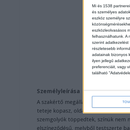
Mi és 1538 partnerei
és személyes adatoka
eszköz személyre sz
közönségmérésekhez 
eszközleolvasásos mó
felhasználhatunk. A 
szerint adatkezelést
részletesebb informác
adatainak bizonyos k
ilyen jellegű adatke
preferenciáit, vagy v
található "Adatvéde
Személyleírása
A szakértő megállapította, hogy halál
TOV
teteje kopasz, oldalt 4-7 cm közötti 
szemgolyók töppedtek, színük nem m
elszíneződésű, melyből testszerte bar