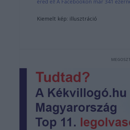
éred el! A Facebookon már 341 ezern
Kiemelt kép: illusztráció
MEGOSZT