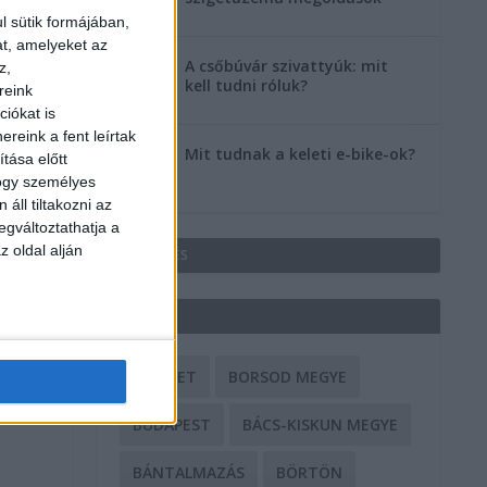
l sütik formájában,
at, amelyeket az
A csőbúvár szivattyúk: mit
z,
kell tudni róluk?
reink
iókat is
reink a fent leírtak
Mit tudnak a keleti e-bike-ok?
tása előtt
hogy személyes
áll tiltakozni az
egváltoztathatja a
z oldal alján
HIRDETÉS
CÍMKÉK
BALESET
BORSOD MEGYE
BUDAPEST
BÁCS-KISKUN MEGYE
BÁNTALMAZÁS
BÖRTÖN