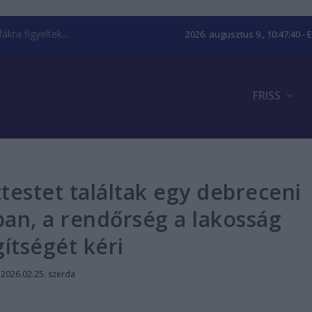
kra figyeltek...
2026. augusztus 9., 10:47:41
- 
FRISS
testet találtak egy debreceni
ban, a rendőrség a lakosság
gítségét kéri
|
2026.02.25. szerda