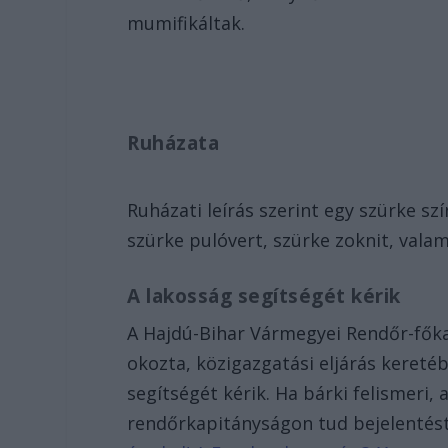
mumifikáltak.
Ruházata
Ruházati leírás szerint egy szürke sz
szürke pulóvert, szürke zoknit, valam
A lakosság segítségét kérik
A Hajdú-Bihar Vármegyei Rendőr-főka
okozta, közigazgatási eljárás keretéb
segítségét kérik. Ha bárki felismeri,
rendőrkapitányságon tud bejelentés