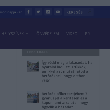
Emőd napja van
HELYSZÍNEK
ÖNVÉDELEM
VIDEO
PR
FRISS CIKKEK
Így védd meg a lakásodat, ha
nyaralni indulsz: Trükkök,
amikkel azt mutathatod a
betörőknek, hogy otthon
vagy
Betörők célkeresztjében: 7
gyanús jel a kerítésen és a
kapun, ami arra utal, hogy
figyelik a házadat