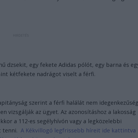
ínű dzsekit, egy fekete Adidas pólót, egy barna és eg
int kétfekete nadrágot viselt a férfi.
pitányság szerint a férfi halálát nem idegenkezűsé
en vizsgálják az ügyet. Az azonosításhoz a lakosság
 akkor a 112-es segélyhívón vagy a legközelebbi
t tenni.
A Kékvillogó legfrissebb híreit ide kattintva