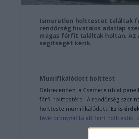
Ismeretlen holttestet találtak 
rendőrség hivatalos adatlap sze
magas férfit találtak holtan. A
segítségét kérik.
Mumifikálódott holttest
Debrecenben, a Csemete utcai panelhá
férfi holttestére. A rendőrség szerin
holtteste mumifikálódott.
Ez is érde
tévétoronynál talált férfi holttestét