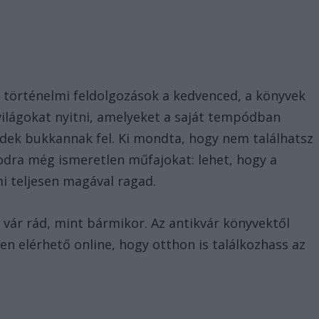
a történelmi feldolgozások a kedvenced, a könyvek
ilágokat nyitni, amelyeket a saját tempódban
ndek bukkannak fel. Ki mondta, hogy nem találhatsz
odra még ismeretlen műfajokat: lehet, hogy a
mi teljesen magával ragad.
vár rád, mint bármikor. Az antikvár könyvektől
n elérhető online, hogy otthon is találkozhass az