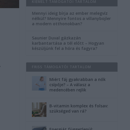
KIEMELT TÁMOGATÓI TARTALOM
Mennyi ideig bírja az ember melegvíz
nélkül? Mennyire fontos a villanybojler
a modern otthonokban?
Saunier Duval gázkazán
karbantartása a tél előtt – Hogyan
készüljünk fel a hóra és fagyra?
?
FRISS TÁMOGATÓI TARTALOM
Miért fáj gyakrabban a nők
csípője? – A válasz a
medencében rejlik
B-vitamin komplex és folsav:
szükséged van rá?
Energiát függetlenül: