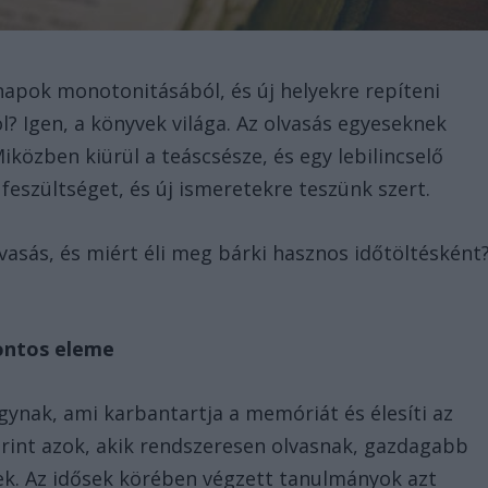
napok monotonitásából, és új helyekre repíteni
? Igen, a könyvek világa. Az olvasás egyeseknek
közben kiürül a teáscsésze, és egy lebilincselő
 feszültséget, és új ismeretekre teszünk szert.
vasás, és miért éli meg bárki hasznos időtöltésként
fontos eleme
agynak, ami karbantartja a memóriát és élesíti az
erint azok, akik rendszeresen olvasnak, gazdagabb
nek. Az idősek körében végzett tanulmányok azt