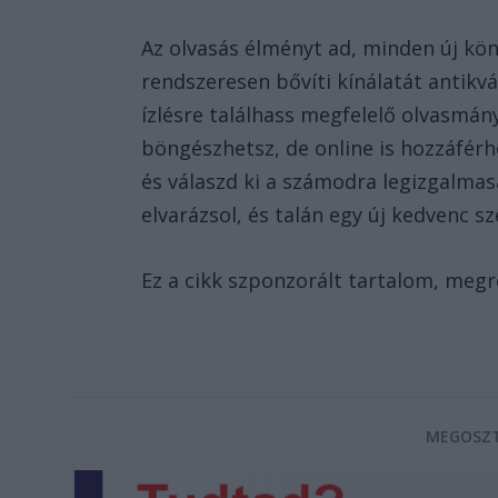
Az olvasás élményt ad, minden új kön
rendszeresen bővíti kínálatát antikv
ízlésre találhass megfelelő olvasmán
böngészhetsz, de online is hozzáfér
és válaszd ki a számodra legizgalmas
elvarázsol, és talán egy új kedvenc sz
Ez a cikk szponzorált tartalom, meg
MEGOSZT