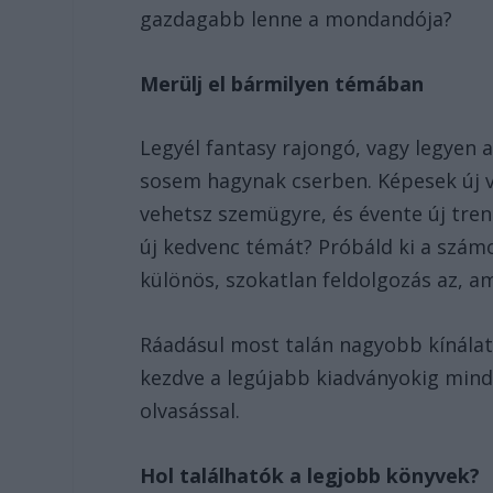
gazdagabb lenne a mondandója?
Merülj el bármilyen témában
Legyél fantasy rajongó, vagy legyen 
sosem hagynak cserben. Képesek új v
vehetsz szemügyre, és évente új tre
új kedvenc témát? Próbáld ki a szám
különös, szokatlan feldolgozás az, a
Ráadásul most talán nagyobb kínálat 
kezdve a legújabb kiadványokig minde
olvasással.
Hol találhatók a legjobb könyvek?