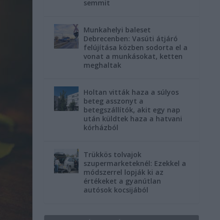
semmit
Munkahelyi baleset
Debrecenben: Vasúti átjáró
felújítása közben sodorta el a
vonat a munkásokat, ketten
meghaltak
Holtan vitták haza a súlyos
beteg asszonyt a
betegszállítók, akit egy nap
után küldtek haza a hatvani
kórházból
Trükkös tolvajok
szupermarketeknél: Ezekkel a
módszerrel lopják ki az
értékeket a gyanútlan
autósok kocsijából