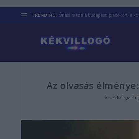
TRENDING:
Óriási razzia a budapesti piacokon, a kofá
Az olvasás élménye:
Írta:
Kékvillogo.hu