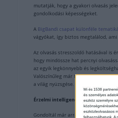
mutatják, hogy a gyakori olvasás jele
gondolkodási képességeket.
A
BigBandi csapat különféle tematik
vágyókat, így biztos megtalálod, ami
Az olvasás stresszoldó hatásával is 
hogy mindössze hat percnyi olvasássa
az egyik legkönnyebb és legköltségh
Valószínűleg már te is észrevetted, 
a világ nyüzsgése.
Mi és 1538 partnerei
és személyes adatoka
Érzelmi intelligencia az olvasás se
eszköz személyre sz
közönségmérésekhez 
eszközleolvasásos mó
Gondoltál már arra, mennyire megért
felhasználhatunk. A 