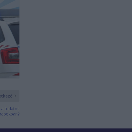
etkező
 a tudatos
nnapokban?