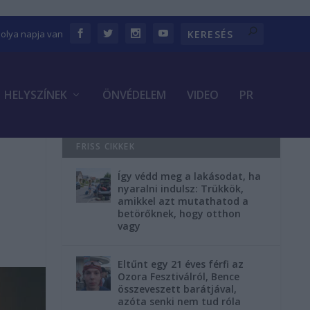
bolya napja van
HELYSZÍNEK
ÖNVÉDELEM
VIDEO
PR
FRISS CIKKEK
Így védd meg a lakásodat, ha
nyaralni indulsz: Trükkök,
amikkel azt mutathatod a
betörőknek, hogy otthon
vagy
Eltűnt egy 21 éves férfi az
Ozora Fesztiválról, Bence
összeveszett barátjával,
azóta senki nem tud róla