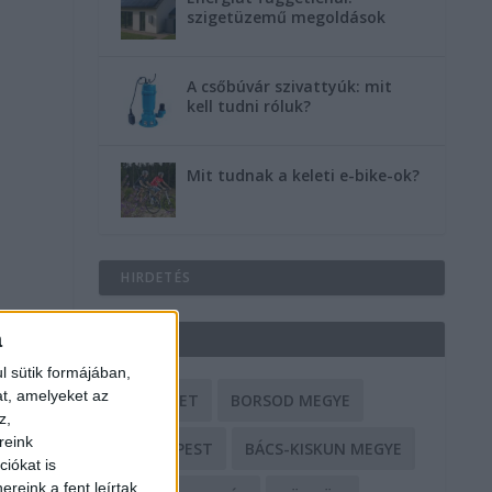
szigetüzemű megoldások
A csőbúvár szivattyúk: mit
kell tudni róluk?
Mit tudnak a keleti e-bike-ok?
HIRDETÉS
a
CÍMKÉK
l sütik formájában,
at, amelyeket az
BALESET
BORSOD MEGYE
z,
reink
BUDAPEST
BÁCS-KISKUN MEGYE
iókat is
reink a fent leírtak