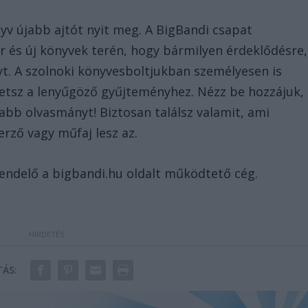
yv újabb ajtót nyit meg. A BigBandi csapat
ár és új könyvek terén, hogy bármilyen érdeklődésre,
yt. A szolnoki könyvesboltjukban személyesen is
hetsz a lenyűgöző gyűjteményhez. Nézz be hozzájuk,
abb olvasmányt! Biztosan találsz valamit, ami
erző vagy műfaj lesz az.
rendelő a bigbandi.hu oldalt működtető cég.
ÁS: