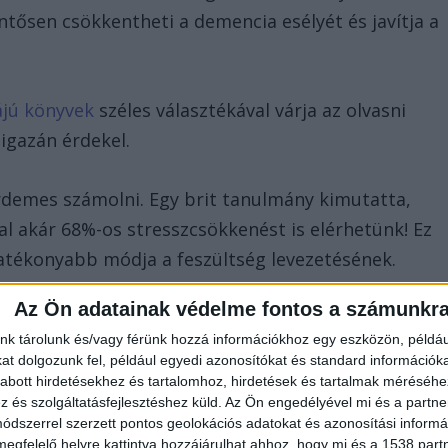
ntősen csökkentheti a demencia esélyét és javítja a
ájú könyvek
széles választékával várja az olvasni
 igazán érdekel.
érdemes számolni. Egy brit tanulmány kimutatta,
l akár 68%-os stresszcsökkenést is elérhetünk! Ez
atékonyabb módja a feszültség levezetésének.
hogy könyvvel a kezedben pillanatok alatt megszűnik
Az Ön adatainak védelme fontos a számunkr
nk tárolunk és/vagy férünk hozzá információkhoz egy eszközön, példáu
t dolgozunk fel, például egyedi azonosítókat és standard információk
gítségével
abott hirdetésekhez és tartalomhoz, hirdetések és tartalmak méréséhe
és szolgáltatásfejlesztéshez küld.
Az Ön engedélyével mi és a partne
dszerrel szerzett pontos geolokációs adatokat és azonosítási informác
ed mások érzéseit, gondolatait? A különböző
megfelelő helyre kattintva hozzájárulhat ahhoz, hogy mi és a 1538 partne