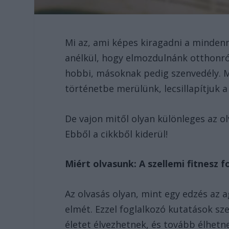
Mi az, ami képes kiragadni a minden
anélkül, hogy elmozdulnánk otthonról
hobbi, másoknak pedig szenvedély. Mi
történetbe merülünk, lecsillapítjuk a
De vajon mitől olyan különleges az ol
Ebből a cikkből kiderül!
Miért olvasunk: A szellemi fitnesz 
Az olvasás olyan, mint egy edzés az 
elmét. Ezzel foglalkozó kutatások sz
életet élvezhetnek, és tovább élhet