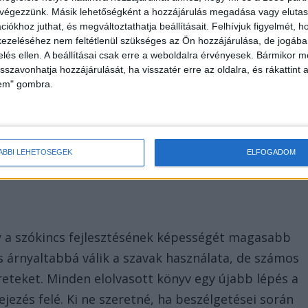
 dilemmáit, ami révén a saját empatikus
 végezzünk. Másik lehetőségként a hozzájárulás megadása vagy elutasí
iókhoz juthat, és megváltoztathatja beállításait.
Felhívjuk figyelmét, 
yoknak ezen részét sokszor alábecsülik, holott a jó
ezeléséhez nem feltétlenül szükséges az Ön hozzájárulása, de jogában 
eckék értékesebbek lehetnek, mint hinnénk.
zelés ellen. A beállításai csak erre a weboldalra érvényesek. Bármikor m
isszavonhatja hozzájárulását, ha visszatér erre az oldalra, és rákattint a
lem" gombra.
ntelligencia növekedésében, mely megalapozza a
dennapi interakciókat. A könyvek ezen keresztül
mi javítja az arra való képességünket, hogy
ÁBBI LEHETŐSÉGEK
ELFOGADOM
pontját.
gy a szókincs fejlesztésének képességét magasabb
 árnyaltabbá válik a szavak használata, de számos
teket. Minden elolvasott könyv egy újabb lépés a
ezés felé. Ki ne szeretné, ha beszélgetései során