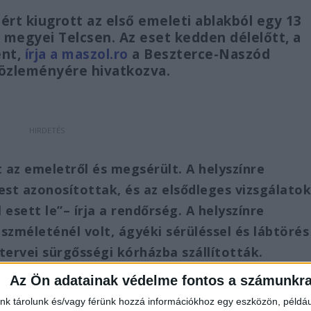
zért kiugrott az első emeleti ablakból egy 13
megyei Telcsen. Az eset kedden délelőtt, a
ént,
írja a maszol.ro
a Beszterce-Naszód
özleményére hivatkozva.
t az emeletről és megsérült. A helyszínre
est azonosítottak, és az elsődleges vizsgálato
 esett le”– írja a rendőrség. A helyszínre
zméleténél volt, ágyéki sérüléssel és lábtörés
tervei sürgősségi kórházba szállították.
Az Ön adatainak védelme fontos a számunkr
nk tárolunk és/vagy férünk hozzá információkhoz egy eszközön, példáu