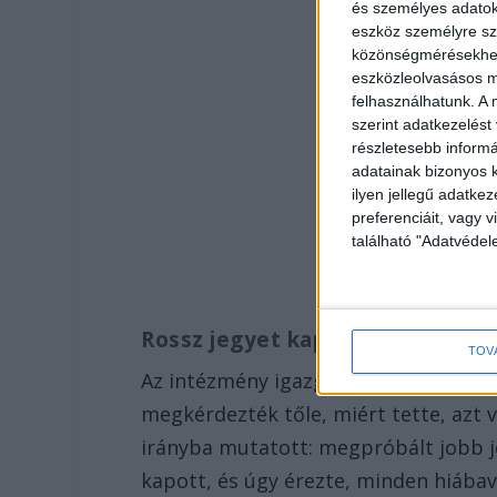
és személyes adatoka
eszköz személyre sz
közönségmérésekhez 
eszközleolvasásos mó
felhasználhatunk. A 
szerint adatkezelést
részletesebb informác
adatainak bizonyos k
ilyen jellegű adatke
preferenciáit, vagy v
található "Adatvéde
Rossz jegyet kapott
TOV
Az intézmény igazgatója szerint a fi
megkérdezték tőle, miért tette, azt 
irányba mutatott: megpróbált jobb je
kapott, és úgy érezte, minden hiábava