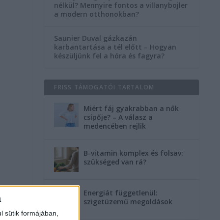
nélkül? Mennyire fontos a villanybojler
a modern otthonokban?
Saunier Duval gázkazán
karbantartása a tél előtt – Hogyan
készüljünk fel a hóra és fagyra?
FRISS TÁMOGATÓI TARTALOM
Miért fáj gyakrabban a nők
csípője? – A válasz a
medencében rejlik
k
B-vitamin komplex és folsav:
szükséged van rá?
Energiát függetlenül:
a
szigetüzemű megoldások
l sütik formájában,