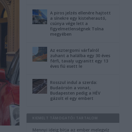
A piros jelzés ellenére hajtott
a sínekre egy kisteherautó,
csúnya vége lett a
figyelmetlenségnek Tolna
megyében
Az esztergomi várfalról
zuhant a halálba egy 30 éves
férfi, tavaly ugyanitt egy 13
éves fiú esett le
Rosszul indul a szerda:
Budaörsön a vonat,
Budapesten pedig a HÉV
gázolt el egy embert
KIEMELT TÁMOGATÓI TARTALOM
Mennyi ideig bírja az ember melegvíz