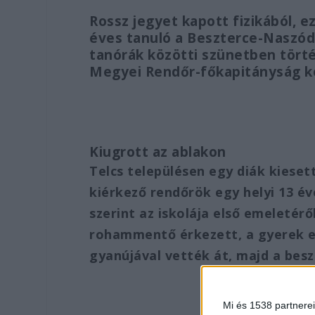
Rossz jegyet kapott fizikából, e
éves tanuló a Beszterce-Naszód 
tanórák közötti szünetben tört
Megyei Rendőr-főkapitányság k
Kiugrott az ablakon
Telcs településen egy diák kieset
kiérkező rendőrök egy helyi 13 év
szerint az iskolája első emeletéről
rohammentő érkezett, a gyerek es
gyanújával vették át, majd a besz
Mi és 1538 partnerei