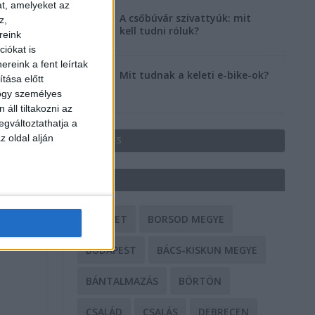
at, amelyeket az
A csőbúvár szivattyúk: mit
z,
kell tudni róluk?
reink
iókat is
reink a fent leírtak
Mit tudnak a keleti e-bike-ok?
tása előtt
hogy személyes
áll tiltakozni az
egváltoztathatja a
z oldal alján
HIRDETÉS
CÍMKÉK
BALESET
BORSOD MEGYE
BUDAPEST
BÁCS-KISKUN MEGYE
BÁNTALMAZÁS
BÖRTÖN
,
CSALÁD
CSALÁS
DEBRECEN