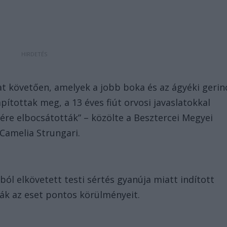
okat követően, amelyek a jobb boka és az ágyéki gerin
apítottak meg, a 13 éves fiút orvosi javaslatokkal
sére elbocsátották” – közölte a Besztercei Megyei
 Camelia Strungari.
l elkövetett testi sértés gyanúja miatt indított
ják az eset pontos körülményeit.