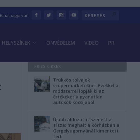
ettina napja van
HELYSZÍNEK
ÖNVÉDELEM
VIDEO
PR
FRISS CIKKEK
Trükkös tolvajok
z
szupermarketeknél: Ezekkel a
módszerrel lopják ki az
értékeket a gyanútlan
autósok kocsijából
Újabb áldozatot szedett a
Tisza: meghalt a kórházban a
Gergelyugornyánál kimentett
férfi