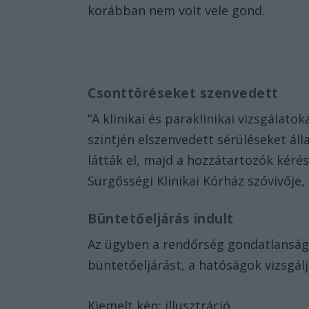
korábban nem volt vele gond.
Csonttöréseket szenvedett
“A klinikai és paraklinikai vizsgálat
szintjén elszenvedett sérüléseket áll
látták el, majd a hozzátartozók kéré
Sürgősségi Klinikai Kórház szóvivője,
Büntetőeljárás indult
Az ügyben a rendőrség gondatlanságbó
büntetőeljárást, a hatóságok vizsgál
Kiemelt kép: illusztráció