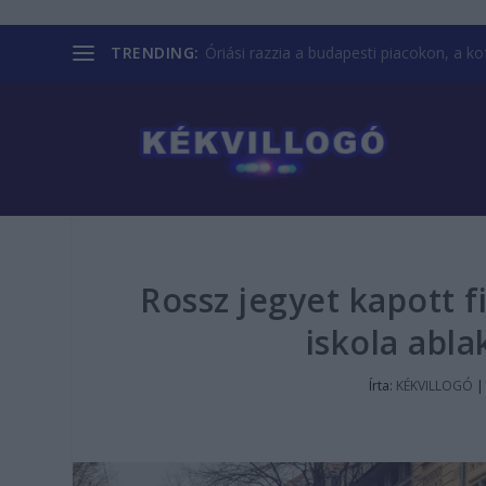
TRENDING:
Óriási razzia a budapesti piacokon, a kofá
Rossz jegyet kapott f
iskola abla
Írta:
KÉKVILLOGÓ