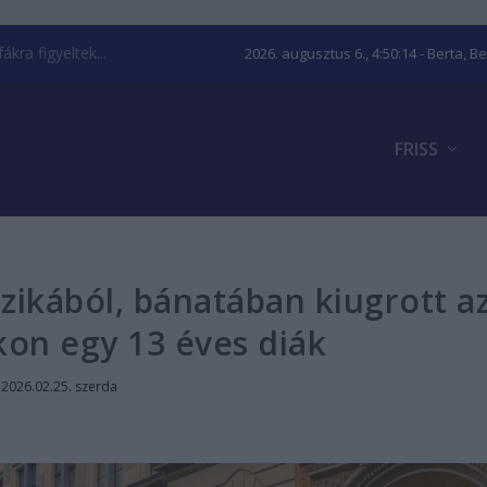
kra figyeltek...
2026. augusztus 6., 4:50:15
- Berta, B
FRISS
izikából, bánatában kiugrott a
kon egy 13 éves diák
|
2026.02.25. szerda