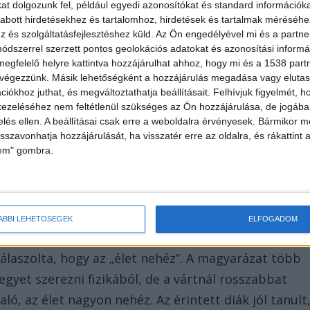
t dolgozunk fel, például egyedi azonosítókat és standard információk
abott hirdetésekhez és tartalomhoz, hirdetések és tartalmak méréséhe
és szolgáltatásfejlesztéshez küld.
Az Ön engedélyével mi és a partne
dszerrel szerzett pontos geolokációs adatokat és azonosítási informác
megfelelő helyre kattintva hozzájárulhat ahhoz, hogy mi és a 1538 partne
 végezzünk. Másik lehetőségként a hozzájárulás megadása vagy elutasí
iókhoz juthat, és megváltoztathatja beállításait.
Felhívjuk figyelmét, 
ezeléséhez nem feltétlenül szükséges az Ön hozzájárulása, de jogában 
zelés ellen. A beállításai csak erre a weboldalra érvényesek. Bármikor m
isszavonhatja hozzájárulását, ha visszatér erre az oldalra, és rákattint a
lem" gombra.
ÁBBI LEHETŐSÉGEK
ELFOGADOM
ú a vártnál rosszabb jegy miatt ugorhatott. Amikor
válaszolta, hogy az „élet nehéz”. A magyarázat több
gyet szerezni fizikából, de a vártnál rosszabbat
ló, az élet nagyon nehéz. Az érintett diák jól tanult