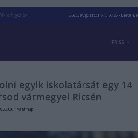
kra figyeltek...
2026. augusztus 6., 5:07:26
- Berta, B
FRISS
lni egyik iskolatársát egy 14
orsod vármegyei Ricsén
23.06.04. vasárnap