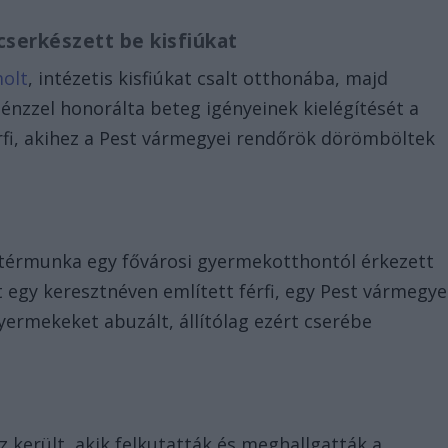
cserkészett be kisfiúkat
olt
, intézetis kisfiúkat csalt otthonába, majd
 pénzzel honorálta beteg igényeinek kielégítését a
érfi, akihez a Pest vármegyei rendőrök dörömböltek
háttérmunka egy fővárosi gyermekotthontól érkezett
nt egy keresztnéven említett férfi, egy Pest vármegye
yermekeket abuzált, állítólag ezért cserébe
z került, akik felkutatták és meghallgatták a