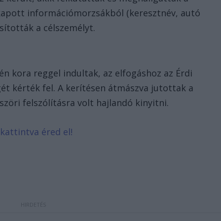
 kapott információmorzsákból (keresztnév, autó
sították a célszemélyt.
én kora reggel indultak, az elfogáshoz az Érdi
 kérték fel. A kerítésen átmászva jutottak a
szöri felszólításra volt hajlandó kinyitni.
kattintva éred el!