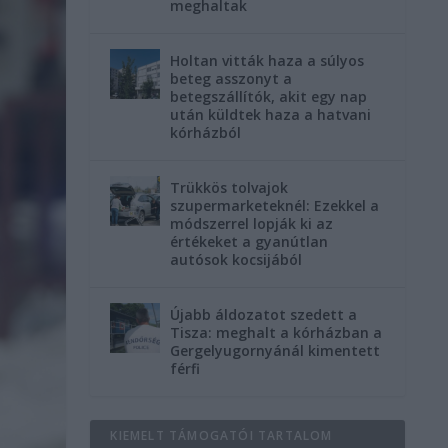
meghaltak
Holtan vitták haza a súlyos
beteg asszonyt a
betegszállítók, akit egy nap
után küldtek haza a hatvani
kórházból
Trükkös tolvajok
szupermarketeknél: Ezekkel a
módszerrel lopják ki az
értékeket a gyanútlan
autósok kocsijából
Újabb áldozatot szedett a
Tisza: meghalt a kórházban a
Gergelyugornyánál kimentett
férfi
KIEMELT TÁMOGATÓI TARTALOM