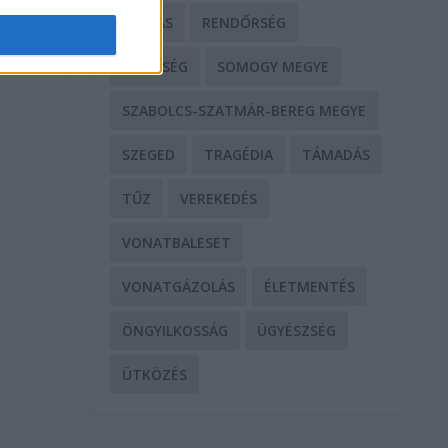
RABLÁS
RENDŐRSÉG
SEGÍTSÉG
SOMOGY MEGYE
SZABOLCS-SZATMÁR-BEREG MEGYE
SZEGED
TRAGÉDIA
TÁMADÁS
TŰZ
VEREKEDÉS
VONATBALESET
VONATGÁZOLÁS
ÉLETMENTÉS
ÖNGYILKOSSÁG
ÜGYÉSZSÉG
ÜTKÖZÉS