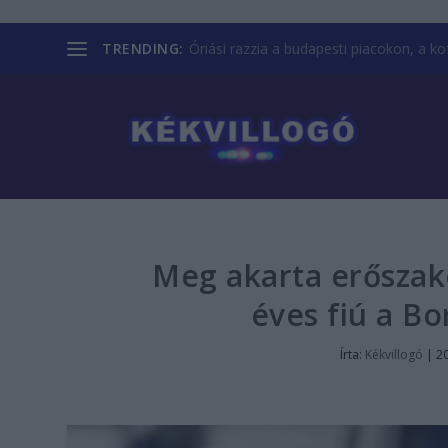
TRENDING:
Óriási razzia a budapesti piacokon, a kofá
Meg akarta erőszako
éves fiú a B
Írta:
Kékvillogó
|
20