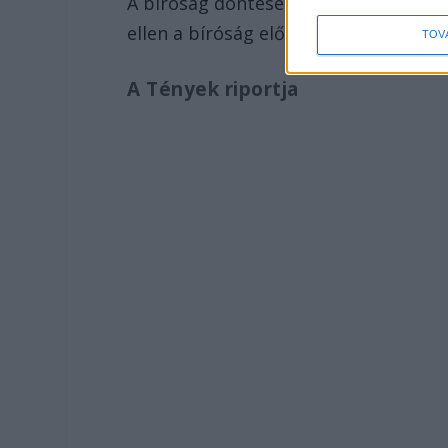
A bíróság döntése még nem végleges,
ellen a bíróság előtt.
TOV
A Tények riportja