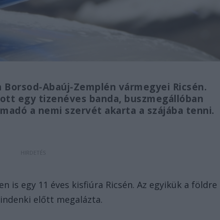
a Borsod-Abaúj-Zemplén vármegyei Ricsén.
dott egy tizenéves banda, buszmegállóban
ámadó a nemi szervét akarta a szájába tenni.
is egy 11 éves kisfiúra Ricsén. Az egyikük a földre
mindenki előtt megalázta.