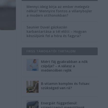
Mennyi ideig bírja az ember melegvíz
nélkül? Mennyire fontos a villanybojler
a modern otthonokban?
Saunier Duval gázkazán
karbantartása a tél előtt – Hogyan
készüljünk fel a hóra és fagyra?
FRISS TÁMOGATÓI TARTALOM
Miért fáj gyakrabban a nők
csípője? – A válasz a
medencében rejlik
B-vitamin komplex és folsav:
szükséged van rá?
Energiát függetlenül:
szigetüzemű megoldások