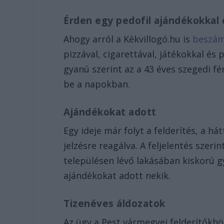
Érden egy pedofil ajándékokkal 
Ahogy arról a Kékvillogó.hu is
beszám
pizzával, cigarettával, játékokkal és
gyanú szerint az a 43 éves szegedi f
be a napokban.
Ajándékokat adott
Egy ideje már folyt a felderítés, a 
jelzésre reagálva. A feljelentés szeri
településen lévő lakásában kiskorú g
ajándékokat adott nekik.
Tizenéves áldozatok
Az ügy a Pest vármegyei felderítőkhö