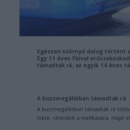
Egészen szörnyű dolog történt 
Egy 11 éves fiúval erőszakosko
támadtak rá, az egyik 14 éves t
A buszmegállóban támadtak rá
A buszmegállóban támadtak rá többen 
lökte, rátérdelt a mellkasára, majd 