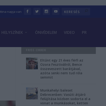
ettina napja van
HELYSZÍNEK
ÖNVÉDELEM
VIDEO
PR
FRISS CIKKEK
Eltűnt egy 21 éves férfi az
Ozora Fesztiválról, Bence
összeveszett barátjával,
azóta senki nem tud róla
semmit
Munkahelyi baleset
Debrecenben: Vasúti átjáró
felújítása közben sodorta el a
vonat a munkásokat, ketten