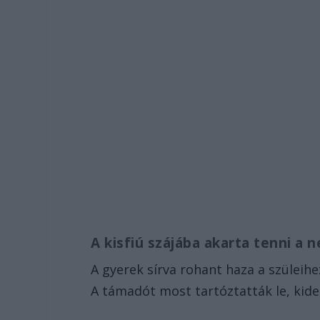
A kisfiú szájába akarta tenni a 
A gyerek sírva rohant haza a szüleihe
A támadót most tartóztatták le, kid