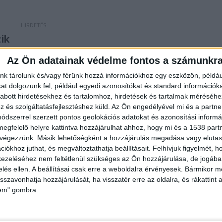
ik
gtámadott fiú szüleit, a Facebookon folyamatosan
Az Ön adatainak védelme fontos a számunkr
lt be
róla a Tények.
nk tárolunk és/vagy férünk hozzá információkhoz egy eszközön, példáu
t dolgozunk fel, például egyedi azonosítókat és standard információk
abott hirdetésekhez és tartalomhoz, hirdetések és tartalmak méréséhe
és szolgáltatásfejlesztéshez küld.
Az Ön engedélyével mi és a partne
 tartani kell attól is, hogy a sértettet befolyásolják,
dszerrel szerzett pontos geolokációs adatokat és azonosítási informác
megfelelő helyre kattintva hozzájárulhat ahhoz, hogy mi és a 1538 partne
illetve mivel már hasonló szexuális cselekmény
 végezzünk. Másik lehetőségként a hozzájárulás megadása vagy elutasí
ás van vele szemben folyamatban, így a bűnismétlés
iókhoz juthat, és megváltoztathatja beállításait.
Felhívjuk figyelmét, 
ezeléséhez nem feltétlenül szükséges az Ön hozzájárulása, de jogában 
zekre tekintettel egy hónapra elrendelte a
zelés ellen. A beállításai csak erre a weboldalra érvényesek. Bármikor m
nde, a Miskolci Törvényszék szóvivője.
isszavonhatja hozzájárulását, ha visszatér erre az oldalra, és rákattint a
lem" gombra.