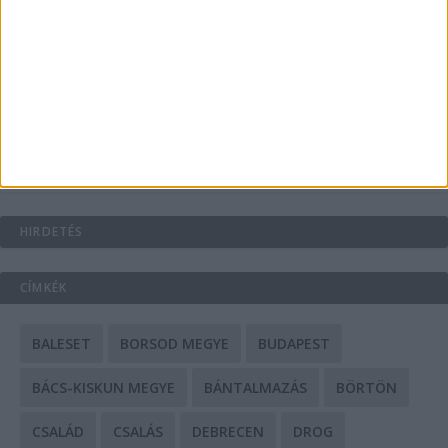
A csőbúvár szivattyúk: mit kell tudni róluk?
Mit tudnak a keleti e-bike-ok?
HIRDETÉS
CÍMKÉK
BALESET
BORSOD MEGYE
BUDAPEST
BÁCS-KISKUN MEGYE
BÁNTALMAZÁS
BÖRTÖN
CSALÁD
CSALÁS
DEBRECEN
DROG