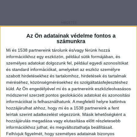
Küzdenek a tűzoltók
Az Ön adatainak védelme fontos a
számunkra
Azt írták, egy-másfél futballpálya területen ég a
Mi és 1538 partnereink tárolunk és/vagy férünk hozzá
négy méter magasra felhalmozott és bálákba
információkhoz egy eszközön, például sütik formájában, és
rendezett hulladék. Hozzátették, hogy az esethez
személyes adatokat dolgozunk fel, például egyedi azonosítókat
Szombathelyről, Sárvárról, Körmendről,
és standard információkat, amelyeket az eszköz személyre
szabott hirdetésekhez és tartalomhoz, hirdetések és tartalmak
Zalaegerszegről, Ajkáról, Keszthelyről, Vasvárról,
méréséhez, közönségmérésekhez és szolgáltatásfejlesztéshez
Hosszúperesztegről és Kámról indítottak
küld.
Az Ön engedélyével mi és a partnereink eszközleolvasásos
módszerrel szerzett pontos geolokációs adatokat és azonosítási
gépjárműfecskendőket, illetve különleges
információkat is felhasználhatunk. A megfelelő helyre kattintva
szereket; a beavatkozást a Vas vármegyei
hozzájárulhat ahhoz, hogy mi és a 1538 partnereink a fent
leírtak szerint adatkezelést végezzünk. Másik lehetőségként a
katasztrófavédelmi műveleti szolgálat irányítja.
hozzájárulás megadása vagy elutasítása előtt részletesebb
Győrből még úton van az oltáshoz szükséges
információkhoz juthat, és megváltoztathatja beállításait.
por-hab konténer. A tűzoltók egyelőre nem
Felhívjuk figyelmét, hogy személyes adatainak bizonyos