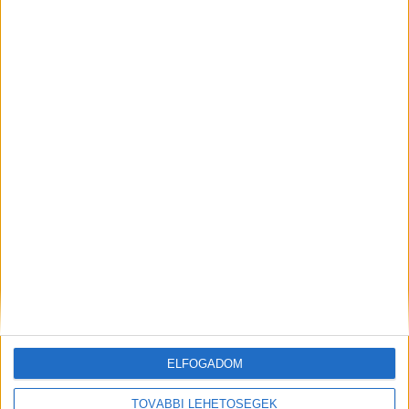
Fotó: MTI/Mihádák Zoltán
Szeptemberben a szigetszentmiklósi
akkuhulladék-feldolgozóban ütött ki tűz
Szintén
portálunk
adta hírül még
szeptemberben, hogy tűz ütött ki a SungEel
szigetszentmiklósi egységében. Ez az az üzem,
ahol idén tavasszal két ember életét veszítette,
amikor egy darálógép felrobbant.
ELFOGADOM
Egy darálógép égett
TOVÁBBI LEHETŐSÉGEK