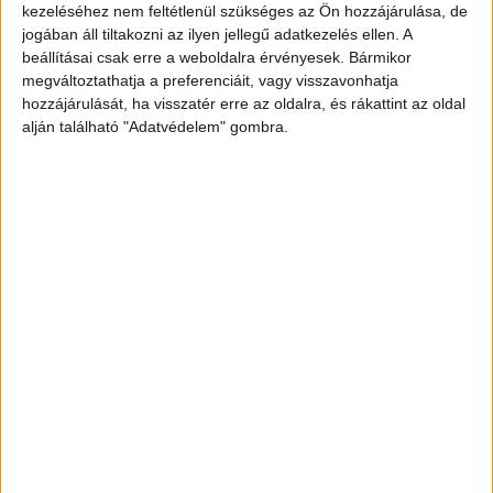
kezeléséhez nem feltétlenül szükséges az Ön hozzájárulása, de
tudják megakadályozni a lángok
jogában áll tiltakozni az ilyen jellegű adatkezelés ellen. A
továbbterjedését – ismertették.
A Kékvillogó.hu
beállításai csak erre a weboldalra érvényesek. Bármikor
megváltoztathatja a preferenciáit, vagy visszavonhatja
legfrissebb híreit ide kattintva éred el!
hozzájárulását, ha visszatér erre az oldalra, és rákattint az oldal
alján található "Adatvédelem" gombra.