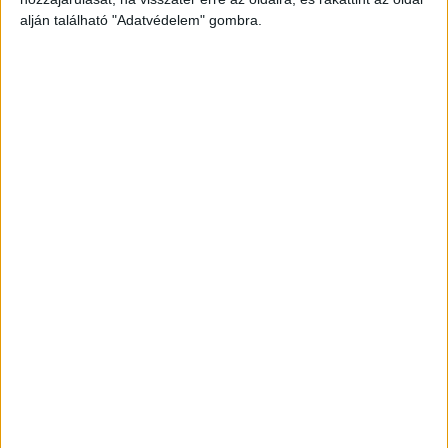
alján található "Adatvédelem" gombra.
Dohánybolt volt a célpont
A férfi ezért 2020. november 25-én bement a
komáromi dohányboltba, ott az eladótól először
egy doboz cigarettát kért, majd közölte vele,
hogy kéri a bolt bevételét és szándékának