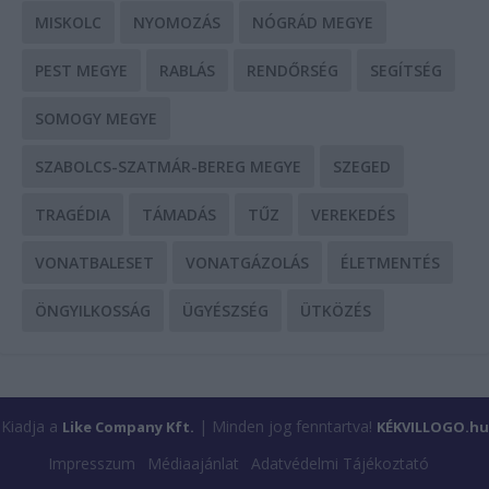
MISKOLC
NYOMOZÁS
NÓGRÁD MEGYE
PEST MEGYE
RABLÁS
RENDŐRSÉG
SEGÍTSÉG
SOMOGY MEGYE
SZABOLCS-SZATMÁR-BEREG MEGYE
SZEGED
TRAGÉDIA
TÁMADÁS
TŰZ
VEREKEDÉS
VONATBALESET
VONATGÁZOLÁS
ÉLETMENTÉS
ÖNGYILKOSSÁG
ÜGYÉSZSÉG
ÜTKÖZÉS
Kiadja a
| Minden jog fenntartva!
Like Company Kft.
KÉKVILLOGO.hu
Impresszum
Médiaajánlat
Adatvédelmi Tájékoztató