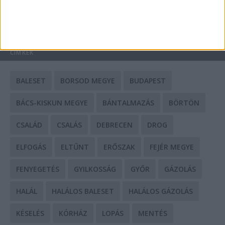
HIRDETÉS
CÍMKÉK
BALESET
BORSOD MEGYE
BUDAPEST
BÁCS-KISKUN MEGYE
BÁNTALMAZÁS
BÖRTÖN
CSALÁD
CSALÁS
DEBRECEN
DROG
ELFOGÁS
ELTŰNT
ERŐSZAK
FEJÉR MEGYE
FENYEGETÉS
GYILKOSSÁG
GYŐR
GÁZOLÁS
HALÁL
HALÁLOS BALESET
HALÁLOS GÁZOLÁS
KÉSELÉS
KÓRHÁZ
LOPÁS
MENTÉS