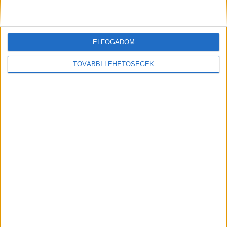
éred el!
Kiemelt kép: Illusztráció – Forrás: Pexels
ELFOGADOM
TOVÁBBI LEHETŐSÉGEK
MEGOSZTÁS: