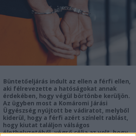
Büntetőeljárás indult az ellen a férfi ellen,
aki félrevezette a hatóságokat annak
érdekében, hogy végül börtönbe kerüljön.
Az ügyben most a Komáromi Járási
Ügyészség nyújtott be vádiratot, melyből
kiderül, hogy a férfi azért színlelt rablást,
hogy kiutat találjon válságos
élethelyzetéből, végső célja az volt, hogy