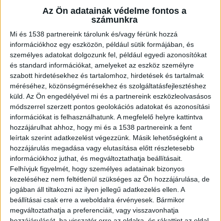
börtönbe juttassa saját magát.
Az Ön adatainak védelme fontos a
számunkra
Mi és 1538 partnereink tárolunk és/vagy férünk hozzá
információkhoz egy eszközön, például sütik formájában, és
személyes adatokat dolgozunk fel, például egyedi azonosítókat
Elvesztette a munkáját
és standard információkat, amelyeket az eszköz személyre
szabott hirdetésekhez és tartalomhoz, hirdetések és tartalmak
A vádirat szerint a férfi 2020 novemberében
méréséhez, közönségmérésekhez és szolgáltatásfejlesztéshez
elveszítette a munkáját és szállását, a családjával
küld.
Az Ön engedélyével mi és a partnereink eszközleolvasásos
módszerrel szerzett pontos geolokációs adatokat és azonosítási
is megszakadt a kapcsolata, emiatt
információkat is felhasználhatunk. A megfelelő helyre kattintva
élethelyzetéből nem látott kiutat, ezért
hozzájárulhat ahhoz, hogy mi és a 1538 partnereink a fent
elhatározta, hogy önmagát börtönbe juttatja,
leírtak szerint adatkezelést végezzünk. Másik lehetőségként a
hozzájárulás megadása vagy elutasítása előtt részletesebb
hogy ezáltal legalább legyen hol aludnia.
A
információkhoz juthat, és megváltoztathatja beállításait.
Kékvillogó.hu legfrissebb híreit ide kattintva éred
Felhívjuk figyelmét, hogy személyes adatainak bizonyos
kezeléséhez nem feltétlenül szükséges az Ön hozzájárulása, de
el!
jogában áll tiltakozni az ilyen jellegű adatkezelés ellen. A
beállításai csak erre a weboldalra érvényesek. Bármikor
megváltoztathatja a preferenciáit, vagy visszavonhatja
hozzájárulását, ha visszatér erre az oldalra, és rákattint az oldal