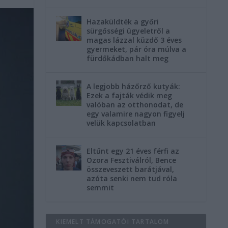
Hazaküldték a győri
sürgősségi ügyeletről a
magas lázzal küzdő 3 éves
gyermeket, pár óra múlva a
fürdőkádban halt meg
A legjobb házőrző kutyák:
Ezek a fajták védik meg
valóban az otthonodat, de
egy valamire nagyon figyelj
velük kapcsolatban
Eltűnt egy 21 éves férfi az
Ozora Fesztiválról, Bence
összeveszett barátjával,
azóta senki nem tud róla
semmit
KIEMELT TÁMOGATÓI TARTALOM