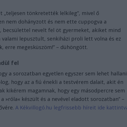
 „teljesen tönkretették lelkileg”, mivel ő
ében nem dohányzott és nem ette cuppogva a
l, becsülettel nevelt fel öt gyermeket, akiket mind
valami lepusztult, senkiházi proli lett volna és ez
ak, erre megesküszöm!” – dühöngött.
dül fel
ogy a sorozatban egyetlen egyszer sem lehet hallani
og, hogy az a fiú énekli a testvérem dalait, akit én
scsak kikérem magamnak, hogy egy másodpercre sem
a »róla« készült és a nevével eladott sorozatban” –
ővére.
A Kékvillogó.hu legfrissebb híreit ide kattintv