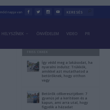
Emőd napja van
HELYSZÍNEK
ÖNVÉDELEM
VIDEO
PR
FRISS CIKKEK
Így védd meg a lakásodat, ha
nyaralni indulsz: Trükkök,
amikkel azt mutathatod a
betörőknek, hogy otthon
vagy
Betörők célkeresztjében: 7
gyanús jel a kerítésen és a
kapun, ami arra utal, hogy
figyelik a házadat