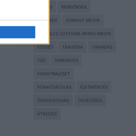
RABLÁS
RENDŐRSÉG
SEGÍTSÉG
SOMOGY MEGYE
SZABOLCS-SZATMÁR-BEREG MEGYE
SZEGED
TRAGÉDIA
TÁMADÁS
TŰZ
VEREKEDÉS
VONATBALESET
VONATGÁZOLÁS
ÉLETMENTÉS
ÖNGYILKOSSÁG
ÜGYÉSZSÉG
ÜTKÖZÉS