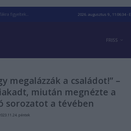
kra figyeltek...
2026. augusztus 9., 11:06:35
- 
FRISS
y megalázzák a családot!” –
iakadt, miután megnézte a
ló sorozatot a tévében
2023.11.24. péntek