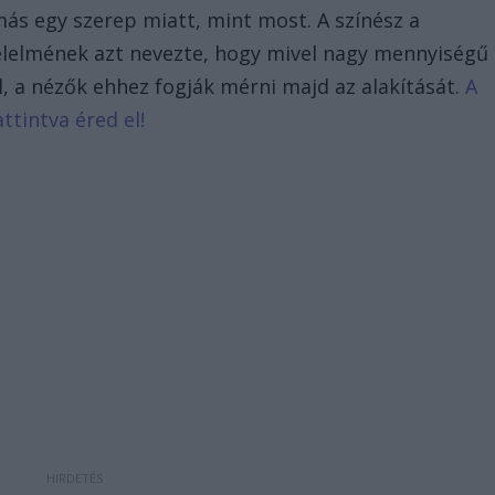
ás egy szerep miatt, mint most. A színész a
élelmének azt nevezte, hogy mivel nagy mennyiségű
, a nézők ehhez fogják mérni majd az alakítását.
A
ttintva éred el!