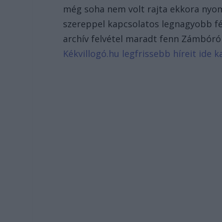
még soha nem volt rajta ekkora nyom
szereppel kapcsolatos legnagyobb f
archív felvétel maradt fenn Zámbóról
Kékvillogó.hu legfrissebb híreit ide ka