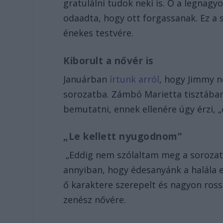
gratulálni tudok neki is. Ő a legnag
odaadta, hogy ott forgassanak. Ez a 
énekes testvére.
Kiborult a nővér is
Januárban
írtunk arról
, hogy Jimmy n
sorozatba. Zámbó Marietta tisztában 
bemutatni, ennek ellenére úgy érzi, „
„Le kellett nyugodnom”
„Eddig nem szólaltam meg a sorozat
annyiban, hogy édesanyánk a halála e
ő karaktere szerepelt és nagyon rossz
zenész nővére.