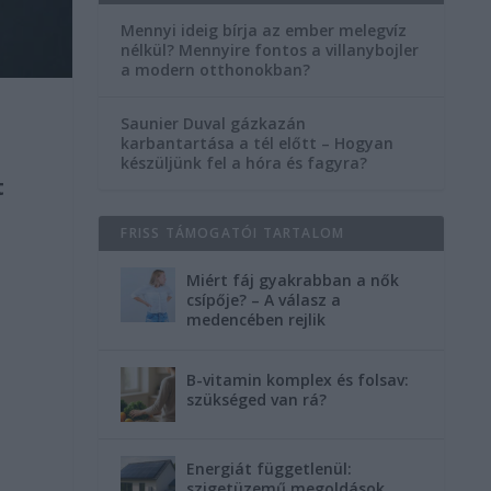
Mennyi ideig bírja az ember melegvíz
nélkül? Mennyire fontos a villanybojler
a modern otthonokban?
Saunier Duval gázkazán
karbantartása a tél előtt – Hogyan
készüljünk fel a hóra és fagyra?
t
FRISS TÁMOGATÓI TARTALOM
Miért fáj gyakrabban a nők
csípője? – A válasz a
medencében rejlik
B-vitamin komplex és folsav:
szükséged van rá?
Energiát függetlenül:
szigetüzemű megoldások