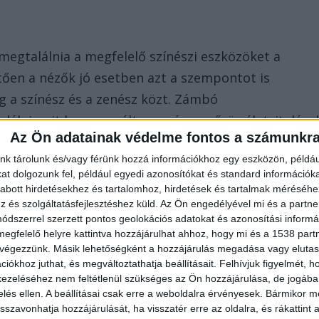
 megtalálnia a megfelelő színészi eszközöket a
tően a nézők jó esetben azt a szempontot is
ág a színész és a zenész közt. Zámbó
lni, mit kompenzált a zenész a zűrös életvitelével
Az Ön adatainak védelme fontos a számunkr
e jutottam, valamiféle kielégíthetetlen
nk tárolunk és/vagy férünk hozzá információkhoz egy eszközön, példáu
ös hajszolására.”
t dolgozunk fel, például egyedi azonosítókat és standard információk
abott hirdetésekhez és tartalomhoz, hirdetések és tartalmak méréséhe
és szolgáltatásfejlesztéshez küld.
Az Ön engedélyével mi és a partne
dszerrel szerzett pontos geolokációs adatokat és azonosítási informác
megfelelő helyre kattintva hozzájárulhat ahhoz, hogy mi és a 1538 partne
 végezzünk. Másik lehetőségként a hozzájárulás megadása vagy elutasí
iókhoz juthat, és megváltoztathatja beállításait.
Felhívjuk figyelmét, 
erte el a Zámbó család tetszését. „Egyetlen igazsá
ezeléséhez nem feltétlenül szükséges az Ön hozzájárulása, de jogában 
zelés ellen. A beállításai csak erre a weboldalra érvényesek. Bármikor m
r az elején feltüntették, hogy hazugságokon alapul
isszavonhatja hozzájárulását, ha visszatér erre az oldalra, és rákattint a
ázzák a családot, legfőképpen szegény