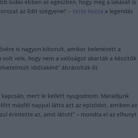
yobb ludas ebben az egészben, hogy még a lakását is
sorozat az Edit szégyene!” –
tette hozzá
a legendás
ővére is nagyon kiborult, amikor belenézett a
volt vele, hogy nem a valóságot akarták a készítők
elvetelmült idiótaként” ábrázolták őt.
 kapcsán, mert le kellett nyugodnom. Maradjunk
lőtt másfél nappal látta azt az epizódot, amiben az
ul érintette az, amit látott” – mondta el az elhunyt