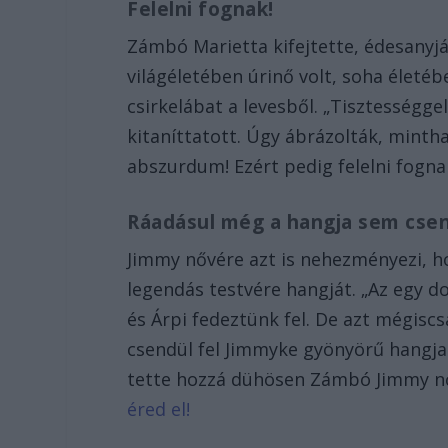
Felelni fognak!
Zámbó Marietta kifejtette, édesanyját
világéletében úrinő volt, soha élet
csirkelábat a levesből. „Tisztességge
kitaníttatott. Úgy ábrázolták, mintha 
abszurdum! Ezért pedig felelni fogn
Ráadásul még a hangja sem csen
Jimmy nővére azt is nehezményezi, h
legendás testvére hangját. „Az egy dol
és Árpi fedeztünk fel. De azt mégi
csendül fel Jimmyke gyönyörű hangja 
tette hozzá dühösen Zámbó Jimmy n
éred el!