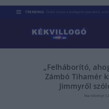
TRENDING:
Óriási razzia a budapesti piacokon, a kofá
„Felháborító, ahog
Zámbó Tihamér k
Jimmyről szó
Írta:
Kékvillogó
|