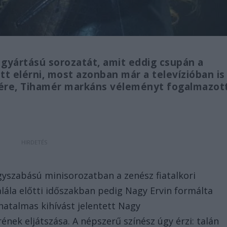
 gyártású sorozatát, amit eddig csupán a
tt elérni, most azonban már a televízióban is
ére, Tihamér markáns véleményt fogalmazot
yszabású minisorozatban a zenész fiatalkori
lála előtti időszakban pedig Nagy Ervin formálta
hatalmas kihívást jelentett Nagy
ek eljátszása. A népszerű színész úgy érzi: talán