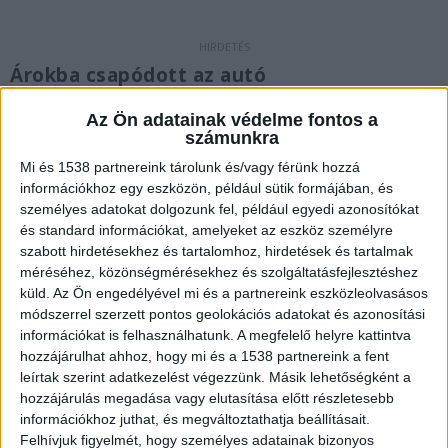
Árokba csapódott az autó
Éjfél előtt harminc perccel a 4-es főúton, a dögei
Az Ön adatainak védelme fontos a
számunkra
körforgalom előtt 300 méterrel eddig
Mi és 1538 partnereink tárolunk és/vagy férünk hozzá
tisztázatlan körülmények között egy Záhony
információkhoz egy eszközön, például sütik formájában, és
irányába közlekedő személygépkocsi elhagyva az
személyes adatokat dolgozunk fel, például egyedi azonosítókat
úttestet árokba csapódott közel 100 méter
és standard információkat, amelyeket az eszköz személyre
szabott hirdetésekhez és tartalomhoz, hirdetések és tartalmak
megtétele után a menetirány szerinti oldalon.
méréséhez, közönségmérésekhez és szolgáltatásfejlesztéshez
Megpördülve állt meg.
A Kékvillogó.hu
küld.
Az Ön engedélyével mi és a partnereink eszközleolvasásos
módszerrel szerzett pontos geolokációs adatokat és azonosítási
legfrissebb híreit ide kattintva éred el!
információkat is felhasználhatunk. A megfelelő helyre kattintva
hozzájárulhat ahhoz, hogy mi és a 1538 partnereink a fent
leírtak szerint adatkezelést végezzünk. Másik lehetőségként a
hozzájárulás megadása vagy elutasítása előtt részletesebb
információkhoz juthat, és megváltoztathatja beállításait.
Felhívjuk figyelmét, hogy személyes adatainak bizonyos