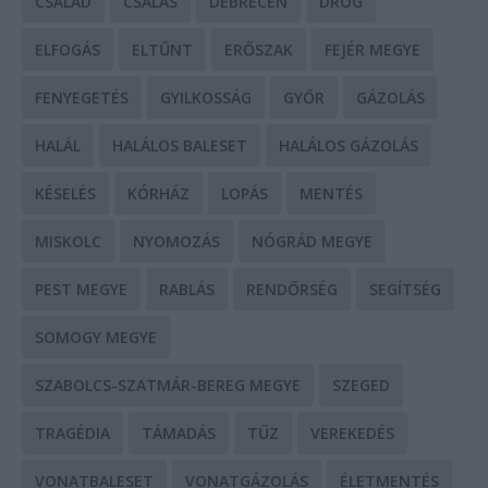
CSALÁD
CSALÁS
DEBRECEN
DROG
ELFOGÁS
ELTŰNT
ERŐSZAK
FEJÉR MEGYE
FENYEGETÉS
GYILKOSSÁG
GYŐR
GÁZOLÁS
HALÁL
HALÁLOS BALESET
HALÁLOS GÁZOLÁS
KÉSELÉS
KÓRHÁZ
LOPÁS
MENTÉS
MISKOLC
NYOMOZÁS
NÓGRÁD MEGYE
PEST MEGYE
RABLÁS
RENDŐRSÉG
SEGÍTSÉG
SOMOGY MEGYE
SZABOLCS-SZATMÁR-BEREG MEGYE
SZEGED
TRAGÉDIA
TÁMADÁS
TŰZ
VEREKEDÉS
VONATBALESET
VONATGÁZOLÁS
ÉLETMENTÉS