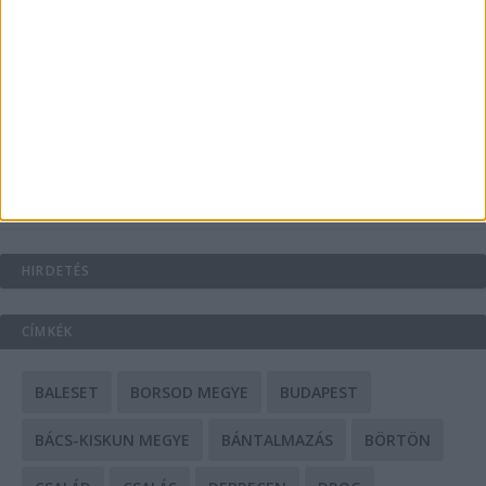
A csőbúvár szivattyúk: mit kell tudni róluk?
Mit tudnak a keleti e-bike-ok?
HIRDETÉS
CÍMKÉK
BALESET
BORSOD MEGYE
BUDAPEST
BÁCS-KISKUN MEGYE
BÁNTALMAZÁS
BÖRTÖN