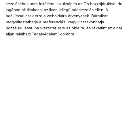
kezeléséhez nem feltétlenül szükséges az Ön hozzájárulása, de
jogában áll tiltakozni az ilyen jellegű adatkezelés ellen. A
beállításai csak erre a weboldalra érvényesek. Bármikor
megváltoztathatja a preferenciáit, vagy visszavonhatja
hozzájárulását, ha visszatér erre az oldalra, és rákattint az oldal
alján található "Adatvédelem" gombra.
Gyorsan mehettek
Öt fényeslitkei fiatal ült abban a négyszemélyes,
háromajtós, tuningolt Renault Megane
gépkocsiban, ami valószínűleg a nem megfelelő
sebesség megválasztás és a nedves út
együtthatása miatt egy előzést követően
lesodródott az útról.